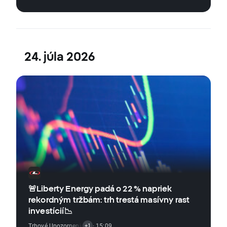
24. júla 2026
🚨Liberty Energy padá o 22 % napriek
rekordným tržbám: trh trestá masívny rast
investícií📉
Trhové Upozornenie
,
Akciový Trh
· 15:09
+1