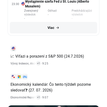
Wystąpienie szefa Fed z St. Louis (Alberto
23:30
Musalem)
Zverejnený
Odhad
Predchádzajúci
výsledok
-
výsledok
-
-
Viac
📈 Víťazi a porazení z S&P 500 (24.7.2026)
Vývoj Indexov
,
Akciový Trh
· 9:25
+1
Ekonomický kalendár: Čo tento týždeň pozorne
sledovať❓ (27. 07. 2026)
Ekonomické Reporty
,
Akciový Trh
· 9:07
+1