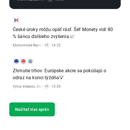
České úroky môžu opäť rásť. Šéf Monety vidí 80
% šancu ďalšieho zvýšenia 📈
Ekonomické Reporty
,
Akciový Trh
· 14:25
+1
Zhrnutie trhov: Európske akcie sa pokúšajú o
odraz na konci týždňa💡
Vývoj Indexov
,
Akciový Trh
· 13:55
+1
Načítať viac správ