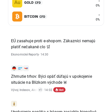
-
GOLD
CFD
0%
-
BITCOIN
CFD
0%
EÚ zasahuje proti e-shopom. Zákazníci nemajú
platiť nečakané clo 🛒
Ekonomické Reporty
· 14:30
Zhrnutie trhov: Býci opäť dúfajú v upokojenie
situácie na Blízkom východe 🚨
Hot
Vývoj Indexov
,
Akciový Trh
· 14:02
+1
Upokojenie napätia s Iránom zasiahlo biopalivá.