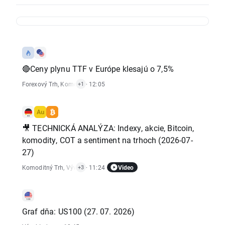
🔴Ceny plynu TTF v Európe klesajú o 7,5%
Forexový Trh
,
Komoditný Trh
· 12:05
+1
🎥 TECHNICKÁ ANALÝZA: Indexy, akcie, Bitcoin,
komodity, COT a sentiment na trhoch (2026-07-
27)
Video
Komoditný Trh
,
Vývoj Indexov
· 11:24
,
Krypto Správy
,
Akciový Trh
+3
Graf dňa: US100 (27. 07. 2026)