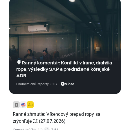
🎥 Ranný komentár: Konflikt v Iráne, drahšia
ropa, výsledky SAP a predražené kórejské
ADR
Video
Ekonomické Reporty
· 8:07
Ranné zhrnutie: Víkendový prepad ropy sa
zrýchľuje 💥 (27.07.2026)
Komoditný Trh
,
Vývoj Indexov
· 7:51
,
Akciový Trh
+2