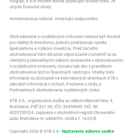
fungujú, a či si môžete dovoliť podstúpiť vysoké riziko, že
utrpíte finančné straty.
Investovanie je rizikové. Investujte zodpovedne.
Obchodovanie s rozdielovými zmluvami nemusí byť vhodné
pre všetkých investorov, pretože predstavuje vysoko
špekulatívnu a rizikovú investíciu. Pred začatím
obchodovania Vám dôrazne odporúčame zoznámiť sa so
všetkými potenciálnymi rizikami súvisiacimi s obchodovaním
s rozdielovými zmluvami, rovnako tak ako s pravidlami
obchodovania týchto finančných nástrojov. Všetky tieto
informácie sú dostupné na internetových stránkach XTB v
sekciách Informácie o účtoch, Poučenie o riziku a
Podmienkach obchodovania rozdielových zmlúv.
XTB S.A., organizačná zložka so sídlom Mlynské Nivy 5,
Bratislava, PSČ 821 09, IČO: 36859699, DIČ: SK
4020230324, zapísaná v obchodnom registri Okresného
súdu Bratislava III, oddiel Po, vložka č. 1623/B.
Copyright 2026 © XTB S.A.
•
Nastavenie súborov cookie