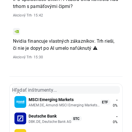
trhom s pamäťovými čipmi?
Akciový Trh
· 15:42
Nvidia financuje vlastných zákazníkov. Trh rieši,
či nie je dopyt po AI umelo nafúknutý ⚠️
Akciový Trh
· 15:30
Hľadať inštrumenty...
MSCI Emerging Markets
-
ETF
AMEM.DE, Amundi MSCI Emerging Markets UCITS (Acc EUR)
0%
Deutsche Bank
-
STC
DBK.DE, Deutsche Bank AG
0%