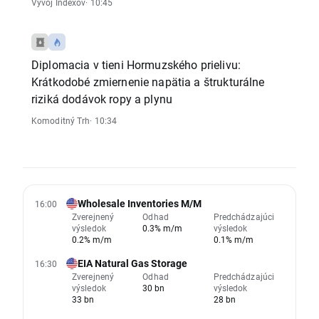
Vývoj Indexov
· 10:45
Diplomacia v tieni Hormuzského prielivu:
Krátkodobé zmiernenie napätia a štrukturálne
riziká dodávok ropy a plynu
Komoditný Trh
· 10:34
Wholesale Inventories M/M
16:00
Zverejnený
Odhad
Predchádzajúci
výsledok
0.3% m/m
výsledok
0.2% m/m
0.1% m/m
EIA Natural Gas Storage
16:30
Zverejnený
Odhad
Predchádzajúci
výsledok
30 bn
výsledok
33 bn
28 bn