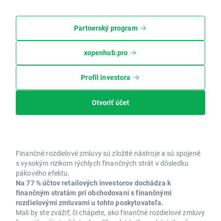
Partnerský program
xopenhub.pro
Profil investora
Otvoriť účet
Finančné rozdielové zmluvy sú zložité nástroje a sú spojené
s vysokým rizikom rýchlych finančných strát v dôsledku
pákového efektu.
Na 77 % účtov retailových investorov dochádza k
finančným stratám pri obchodovaní s finančnými
rozdielovými zmluvami u tohto poskytovateľa.
Mali by ste zvážiť, či chápete, ako finančné rozdielové zmluvy