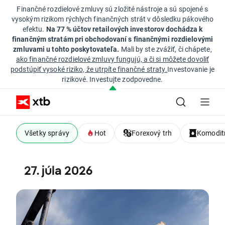
Finančné rozdielové zmluvy sú zložité nástroje a sú spojené s
vysokým rizikom rýchlych finančných strát v dôsledku pákového
efektu.
Na 77 % účtov retailových investorov dochádza k
finančným stratám pri obchodovaní s finančnými rozdielovými
zmluvami u tohto poskytovateľa.
Mali by ste zvážiť, či chápete,
ako finančné rozdielové zmluvy fungujú, a či si môžete dovoliť
podstúpiť vysoké riziko, že utrpíte finančné straty.
Investovanie je
rizikové. Investujte zodpovedne.
Všetky správy
Hot
Forexový trh
Komoditn
27. júla 2026