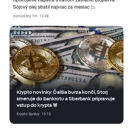
Sójový olej stratil najviac za mesiac 📉
Komoditný Trh
· 13:48
Krypto novinky: Ďalšia burza končí, Storj
smeruje do bankrotu a Sberbank pripravuje
vstup do krypta 🚨
Krypto Správy
· 13:13