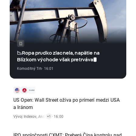
📉Ropa prudko zlacnela, napätie na
Blízkom východe však pretrváva🛢️
Komoditný Trh
· 16:01
US Open: Wall Street ožíva po prímerí medzi USA
a Iránom
Vývoj Indexov
,
Akciový Trh
· 16:00
+1
IPO spoločnosti CXMT: Preberá Čína kontrolu nad