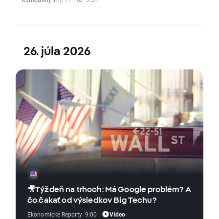
26. júla 2026
🎥Týždeň na trhoch: Má Google problém? A
čo čakať od výsledkov Big Techu?
Video
Ekonomické Reporty
· 9:00