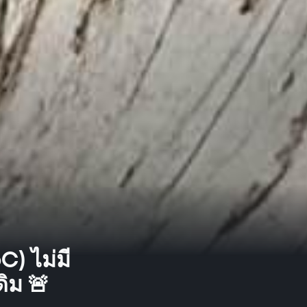
 ไม่มี
ิม 🚨