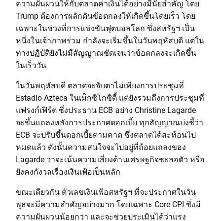
ความผันผวนให้กับตลาดค่าเงินได้อย่างมีนัยสำคัญ โดย
Trump ต้องการผลักดันข้อตกลงให้เกิดขึ้นโดยเร็ว โดย
เฉพาะในช่วงที่การแข่งขันฟุตบอลโลก ซึ่งสหรัฐฯ เป็น
หนึ่งในเจ้าภาพร่วม กำลังจะเริ่มขึ้นในวันพฤหัสบดี แต่ใน
ทางปฏิบัติยังไม่มีสัญญาณชัดเจนว่าข้อตกลงจะเกิดขึ้น
ในเร็ววัน
ในวันพฤหัสบดี ตลาดจะจับตาไม่เพียงการประชุมที่
Estadio Azteca ในเม็กซิโกซิตี้ แต่ยังรวมถึงการประชุมที่
แฟรงก์เฟิร์ต ซึ่งประธาน ECB อย่าง Christine Lagarde
จะขึ้นแถลงหลังการประกาศดอกเบี้ย ทุกสัญญาณบ่งชี้ว่า
ECB จะปรับขึ้นดอกเบี้ยตามคาด ซึ่งตลาดได้สะท้อนไป
หมดแล้ว ดังนั้นความสนใจจะไปอยู่ที่ถ้อยแถลงของ
Lagarde ว่าจะเน้นความเสี่ยงด้านเศรษฐกิจชะลอตัว หรือ
ยังคงกังวลเรื่องเงินเฟ้อเป็นหลัก
ขณะเดียวกัน ตัวเลขเงินเฟ้อสหรัฐฯ ที่จะประกาศในวัน
พุธจะมีความสำคัญอย่างมาก โดยเฉพาะ Core CPI ซึ่งมี
ความผันผวนน้อยกว่า และจะช่วยประเมินได้ว่าแรง