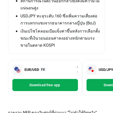
สถานการณ์ในตะวันออกกลางยังคงมีความไม่
แน่นอนสูง
USDJPY ทะลุระดับ 160 ซึ่งเพิ่มความเสี่ยงต่อ
การแทรกแซงจากธนาคารกลางญี่ปุ่น (BoJ)
เงินเปโซโคลอมเบียแข็งค่าขึ้นหลังการเลือกตั้ง
ขณะที่เงินวอนอ่อนค่าลงอย่างหนักตามแรง
ขายในตลาด KOSPI
-
EUR/USD
USD/JP
FX
-
Download free app
Downl
รายงาน NFP ของวันศุกร์ที่ผ่านมา “ไม่ทำให้ผิดหวัง”