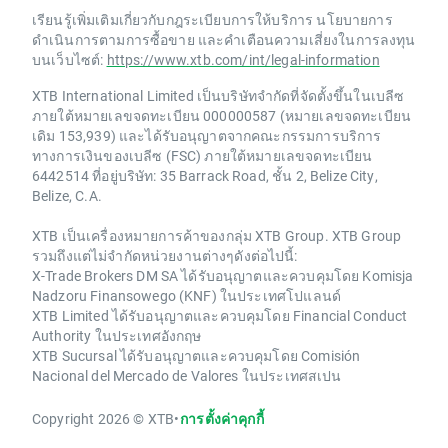
เรียนรู้เพิ่มเติมเกี่ยวกับกฎระเบียบการให้บริการ นโยบายการ
ดำเนินการตามการซื้อขาย และคำเตือนความเสี่ยงในการลงทุน
บนเว็บไซต์:
https://www.xtb.com/int/legal-information
XTB International Limited เป็นบริษัทจำกัดที่จัดตั้งขึ้นในเบลีซ
ภายใต้หมายเลขจดทะเบียน 000000587 (หมายเลขจดทะเบียน
เดิม 153,939) และได้รับอนุญาตจากคณะกรรมการบริการ
ทางการเงินของเบลีซ (FSC) ภายใต้หมายเลขจดทะเบียน
6442514 ที่อยู่บริษัท: 35 Barrack Road, ชั้น 2, Belize City,
Belize, C.A.
XTB เป็นเครื่องหมายการค้าของกลุ่ม XTB Group. XTB Group
รวมถึงแต่ไม่จำกัดหน่วยงานต่างๆดังต่อไปนี้:
X-Trade Brokers DM SA ได้รับอนุญาตและควบคุมโดย Komisja
Nadzoru Finansowego (KNF) ในประเทศโปแลนด์
XTB Limited ได้รับอนุญาตและควบคุมโดย Financial Conduct
Authority ในประเทศอังกฤษ
XTB Sucursal ได้รับอนุญาตและควบคุมโดย Comisión
Nacional del Mercado de Valores ในประเทศสเปน
Copyright 2026 © XTB
•
การตั้งค่าคุกกี้