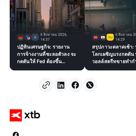
6 สิงหาคม 2026,
6 สิงหาคม 2
14:37
14:29
ปฏิทินเศรษฐกิจ: รายงาน
สรุปภาวะตลาดเช้า: หุ
การจ้างงานที่ชะลอตัวลง จะ
โลกเผชิญแรงกดดัน 
กดดันให้ Fed ต้องขึ้น
วอลล์สตรีทขายทำก
ดอกเบี้ยหรือไม่?
ขณะที่ตลาด Forex
เคลื่อนไหวในกรอบ
(06.08.2026)