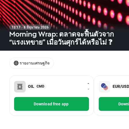
13:17 · 8 มิถุนายน 2026
Morning Wrap: ตลาดจะฟื้นตัวจาก
“แรงเทขาย” เมื่อวันศุกร์ได้หรือไม่ ❓
รายงานเศรษฐกิจ
-
OIL
EUR/US
CMD
-
Download free app
Downl