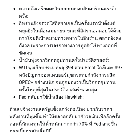
ความตึงเครียดตะวันออกกลางกลับมาร้อนแรงอีก
ครั้ง:
อิหร่านยิงจรวดใส่อิสราเอลเป็นครั้งแรกนับตั้งแต่
หยุดยิงในเดือนเมษายน ขณะที่อิสราเอลตอบโต้ด้วย
การโจมตีเป้าหมายทางทหารในอิหร่าน ตลาดยังคง
กังวล เพราะการเจรจาทางการทูตยังไร้ทางออกที่
ชัดเจน
น้ำมันพุ่งจากวิกฤตอุปทานครั้งประวัติศาสตร์:
WTI พุ่งเกือบ +5% ทะลุ $94 ส่วน Brent ใกล้แตะ $97
หลังปัญหาช่องแคบฮอร์มุซกระทบกำลังการผลิต
OPEC+ อย่างหนัก จนถูกมองว่าเป็นวิกฤตอุปทาน
ครั้งใหญ่ที่สุดในประวัติศาสตร์ของกลุ่ม
Fed กลับมาใช้น้ำเสียง Hawkish:
ตัวเลขจ้างงานสหรัฐแข็งแกร่งต่อเนื่อง บวกกับราคา
พลังงานที่พุ่งขึ้น ทำให้ตลาดกลับมากังวลเงินเฟ้ออีกครั้ง
ตอนนี้นักลงทุนให้น้ำหนักมากกว่า 70% ที่ Fed อาจขึ้น
ดอกเบี้ยภายในสิ้นปีนี้