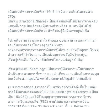
ผลิตภัณฑ์ทางการเงินที่เราให้บริการมีความเสี่ยงโดยเฉพาะ
CFDs
เศษหุ้น (Fractional Shares) เป็นผลิตภัณฑ์ที่ให้บริการจาก XTB
แสดงถึงการเป็นเจ้าของหุ้นบางส่วนหรือ ETF เศษหุ้นไม่ใช่
ผลิตภัณฑ์ทางการเงินอิสระ สิทธิของผู้ถือหุ้นอาจถูกจำกัด
โปรดพิจารณาว่าคุณเข้าใจลักษณะของตราสาร และสามารถ
ยอมรับความเสี่ยงในการสูญเสียเงินทุน
การลงทุนตราสารทางการเงินอาจไม่เหมาะสำหรับทุกคน โปรด
ทำความเข้าใจในความเสี่ยงทั้งหมดก่อนตัดสินใจลงทุน
เรียนรู้เพิ่มเติมเกี่ยวกับผลิตภัณฑ์ในส่วนข้อมูลสำคัญ
เรียนรู้เพิ่มเติมเกี่ยวกับกฎระเบียบการให้บริการ นโยบายการ
ดำเนินการตามการซื้อขาย และคำเตือนความเสี่ยงในการลงทุน
บนเว็บไซต์:
https://www.xtb.com/int/legal-information
XTB International Limited เป็นบริษัทจำกัดที่จัดตั้งขึ้นในเบลีซ
ภายใต้หมายเลขจดทะเบียน 000000587 (หมายเลขจดทะเบียน
เดิม 153,939) และได้รับอนุญาตจากคณะกรรมการบริการ
ทางการเงินของเบลีซ (FSC) ภายใต้หมายเลขจดทะเบียน
6442514 ที่อยู่บริษัท: 35 Barrack Road, ชั้น 2, Belize City,