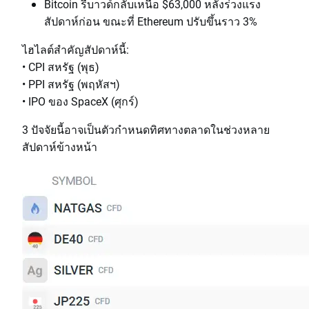
Bitcoin รีบาวด์กลับเหนือ $63,000 หลังร่วงแรง
สัปดาห์ก่อน ขณะที่ Ethereum ปรับขึ้นราว 3%
ไฮไลต์สำคัญสัปดาห์นี้:
• CPI สหรัฐ (พุธ)
• PPI สหรัฐ (พฤหัสฯ)
• IPO ของ SpaceX (ศุกร์)
3 ปัจจัยนี้อาจเป็นตัวกำหนดทิศทางตลาดในช่วงหลาย
สัปดาห์ข้างหน้า