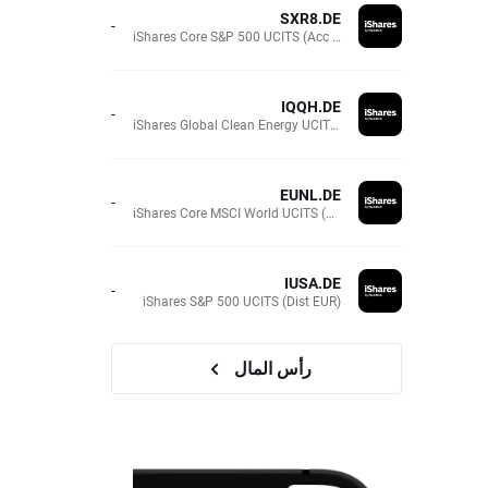
SXR8.DE
-
iShares Core S&P 500 UCITS (Acc EUR)
IQQH.DE
-
iShares Global Clean Energy UCITS (Dist EUR)
EUNL.DE
-
iShares Core MSCI World UCITS (Acc EUR)
IUSA.DE
-
iShares S&P 500 UCITS (Dist EUR)
رأس المال