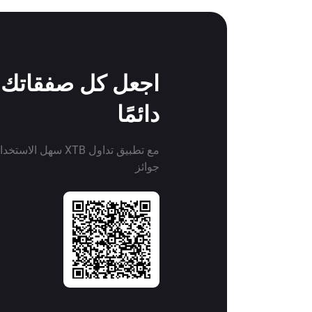
اجعل كل صفقاتك ف
دائمًا
مع تطبيق تداول XTB سهل 
جوائز