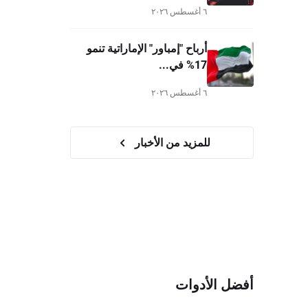
٦ أغسطس ٢٠٢٦
أرباح "إمباور" الإماراتية تنمو
17% في...
٦ أغسطس ٢٠٢٦
للمزيد من الأخبار
أفضل الأدوات