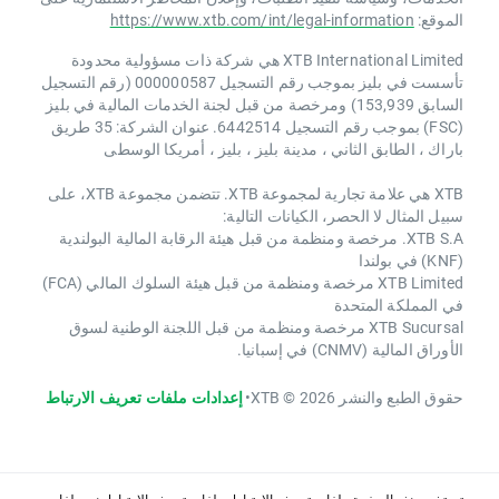
الموقع:
https://www.xtb.com/int/legal-information
XTB International Limited هي شركة ذات مسؤولية محدودة
تأسست في بليز بموجب رقم التسجيل 000000587 (رقم التسجيل
السابق 153,939) ومرخصة من قبل لجنة الخدمات المالية في بليز
(FSC) بموجب رقم التسجيل 6442514. عنوان الشركة: 35 طريق
باراك ، الطابق الثاني ، مدينة بليز ، بليز ، أمريكا الوسطى
XTB هي علامة تجارية لمجموعة XTB. تتضمن مجموعة XTB، على
سبيل المثال لا الحصر، الكيانات التالية:
XTB S.A. مرخصة ومنظمة من قبل هيئة الرقابة المالية البولندية
(KNF) في بولندا
XTB Limited مرخصة ومنظمة من قبل هيئة السلوك المالي (FCA)
في المملكة المتحدة
XTB Sucursal مرخصة ومنظمة من قبل اللجنة الوطنية لسوق
الأوراق المالية (CNMV) في إسبانيا.
حقوق الطبع والنشر 2026 © XTB
•
إعدادات ملفات تعريف الارتباط