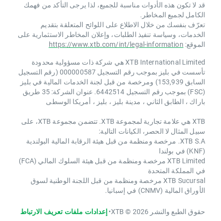
قد لا تكون هذه الأدوات مناسبة للجميع، لذا يرجى التأكد من فهمك
الكامل لجميع المخاطر.
تعرّف بنفسك من خلال الاطلاع على اللوائح المتعلقة بتقديم
الخدمات، وسياسة تنفيذ الطلبات، وإعلان المخاطر الاستثمارية على
الموقع:
https://www.xtb.com/int/legal-information
XTB International Limited هي شركة ذات مسؤولية محدودة
تأسست في بليز بموجب رقم التسجيل 000000587 (رقم التسجيل
السابق 153,939) ومرخصة من قبل لجنة الخدمات المالية في بليز
(FSC) بموجب رقم التسجيل 6442514. عنوان الشركة: 35 طريق
باراك ، الطابق الثاني ، مدينة بليز ، بليز ، أمريكا الوسطى
XTB هي علامة تجارية لمجموعة XTB. تتضمن مجموعة XTB، على
سبيل المثال لا الحصر، الكيانات التالية:
XTB S.A. مرخصة ومنظمة من قبل هيئة الرقابة المالية البولندية
(KNF) في بولندا
XTB Limited مرخصة ومنظمة من قبل هيئة السلوك المالي (FCA)
في المملكة المتحدة
XTB Sucursal مرخصة ومنظمة من قبل اللجنة الوطنية لسوق
الأوراق المالية (CNMV) في إسبانيا.
حقوق الطبع والنشر 2026 © XTB
•
إعدادات ملفات تعريف الارتباط