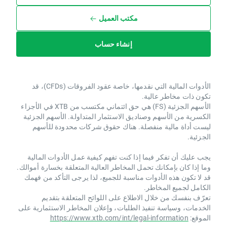
مكتب العميل
إنشاء حساب
الأدوات المالية التي نقدمها، خاصة عقود الفروقات (CFDs)، قد
تكون ذات مخاطر عالية.
الأسهم الجزئية (FS) هي حق ائتماني مكتسب من XTB ​​في الأجزاء
الكسرية من الأسهم وصناديق الاستثمار المتداولة. الأسهم الجزئية
ليست أداة مالية منفصلة. هناك حقوق شركات محدودة للأسهم
الجزئية.
يجب عليك أن تفكر فيما إذا كنت تفهم كيفية عمل الأدوات المالية
وما إذا كان بإمكانك تحمل المخاطر العالية المتعلقة بخسارة أموالك.
قد لا تكون هذه الأدوات مناسبة للجميع، لذا يرجى التأكد من فهمك
الكامل لجميع المخاطر.
تعرّف بنفسك من خلال الاطلاع على اللوائح المتعلقة بتقديم
الخدمات، وسياسة تنفيذ الطلبات، وإعلان المخاطر الاستثمارية على
الموقع:
https://www.xtb.com/int/legal-information