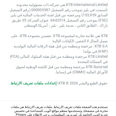
XTB International Limited هي شركة ذات مسؤولية محدودة
تأسست في بليز بموجب رقم التسجيل 000000587 (رقم التسجيل
السابق 153,939) ومرخصة من قبل لجنة الخدمات المالية في بليز
(FSC) بموجب رقم التسجيل 6442514. عنوان الشركة: 35 طريق
باراك ، الطابق الثاني ، مدينة بليز ، بليز ، أمريكا الوسطى
XTB هي علامة تجارية لمجموعة XTB. تتضمن مجموعة XTB، على
سبيل المثال لا الحصر، الكيانات التالية:
XTB S.A. مرخصة ومنظمة من قبل هيئة الرقابة المالية البولندية
(KNF) في بولندا
XTB Limited مرخصة ومنظمة من قبل هيئة السلوك المالي (FCA)
في المملكة المتحدة
XTB Sucursal مرخصة ومنظمة من قبل اللجنة الوطنية لسوق
الأوراق المالية (CNMV) في إسبانيا.
حقوق الطبع والنشر 2026 © XTB
•
إعدادات ملفات تعريف الارتباط
تستخدم هذه الصفحة ملفات تعريف الارتباط. ملفات تعريف الارتباط هي ملفات
مخزنة في متصفحك وتستخدمها معظم مواقع الويب للمساعدة في تخصيص
تجربة الويب الخاصة بك. لمزيد من المعلومات، يرجى الاطلاع على
Privacy