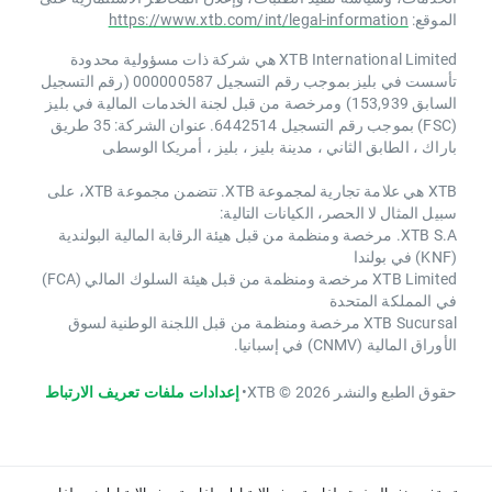
الموقع:
https://www.xtb.com/int/legal-information
XTB International Limited هي شركة ذات مسؤولية محدودة
تأسست في بليز بموجب رقم التسجيل 000000587 (رقم التسجيل
السابق 153,939) ومرخصة من قبل لجنة الخدمات المالية في بليز
(FSC) بموجب رقم التسجيل 6442514. عنوان الشركة: 35 طريق
باراك ، الطابق الثاني ، مدينة بليز ، بليز ، أمريكا الوسطى
XTB هي علامة تجارية لمجموعة XTB. تتضمن مجموعة XTB، على
سبيل المثال لا الحصر، الكيانات التالية:
XTB S.A. مرخصة ومنظمة من قبل هيئة الرقابة المالية البولندية
(KNF) في بولندا
XTB Limited مرخصة ومنظمة من قبل هيئة السلوك المالي (FCA)
في المملكة المتحدة
XTB Sucursal مرخصة ومنظمة من قبل اللجنة الوطنية لسوق
الأوراق المالية (CNMV) في إسبانيا.
حقوق الطبع والنشر 2026 © XTB
•
إعدادات ملفات تعريف الارتباط