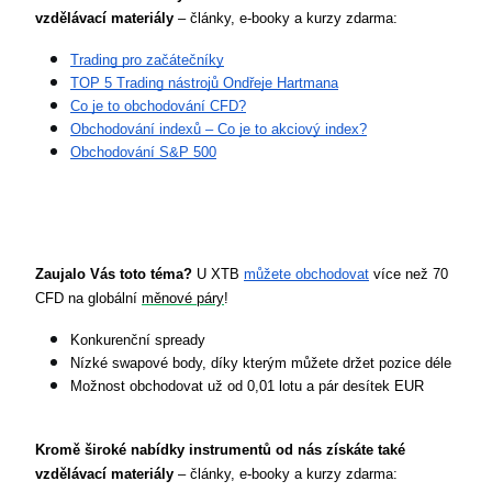
vzdělávací materiály
 – články, e-booky a kurzy zdarma:
Trading pro začátečníky
TOP 5 Trading nástrojů Ondřeje Hartmana
Co je to obchodování CFD?
Obchodování indexů – Co je to akciový index?
Obchodování S&P 500
Zaujalo Vás toto téma?
 U XTB 
můžete obchodovat
 více než 70 
CFD na globální 
měnové páry
!
Konkurenční spready
Nízké swapové body, díky kterým můžete držet pozice déle
Možnost obchodovat už od 0,01 lotu a pár desítek EUR
Kromě široké nabídky instrumentů
od nás získáte také 
vzdělávací materiály
 – články, e-booky a kurzy zdarma: