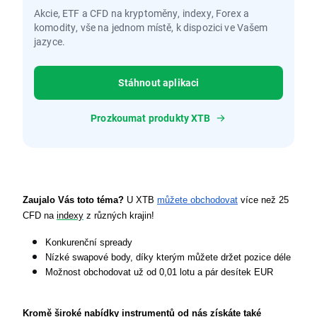
Akcie, ETF a CFD na kryptoměny, indexy, Forex a
komodity, vše na jednom místě, k dispozici ve Vašem
jazyce.
Stáhnout aplikaci
Prozkoumat produkty XTB
Zaujalo Vás toto téma?
 U XTB 
můžete obchodovat
 více než 25 
CFD na 
indexy
 z různých krajin!
Konkurenční spready
Nízké swapové body, díky kterým můžete držet pozice déle
Možnost obchodovat už od 0,01 lotu a pár desítek EUR
Kromě široké nabídky instrumentů
od nás získáte také 