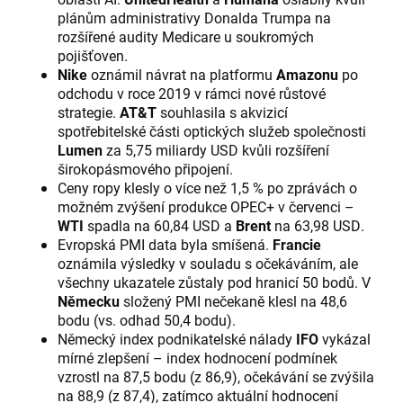
plánům administrativy Donalda Trumpa na
rozšířené audity Medicare u soukromých
pojišťoven.
Nike
oznámil návrat na platformu
Amazonu
po
odchodu v roce 2019 v rámci nové růstové
strategie.
AT&T
souhlasila s akvizicí
spotřebitelské části optických služeb společnosti
Lumen
za 5,75 miliardy USD kvůli rozšíření
širokopásmového připojení.
Ceny ropy klesly o více než 1,5 % po zprávách o
možném zvýšení produkce OPEC+ v červenci –
WTI
spadla na 60,84 USD a
Brent
na 63,98 USD.
Evropská PMI data byla smíšená.
Francie
oznámila výsledky v souladu s očekáváním, ale
všechny ukazatele zůstaly pod hranicí 50 bodů. V
Německu
složený PMI nečekaně klesl na 48,6
bodu (vs. odhad 50,4 bodu).
Německý index podnikatelské nálady
IFO
vykázal
mírné zlepšení – index hodnocení podmínek
vzrostl na 87,5 bodu (z 86,9), očekávání se zvýšila
na 88,9 (z 87,4), zatímco aktuální hodnocení