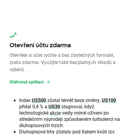
Otevření účtu zdarma
Otevřete si účet rychle a bez zbytečných formalit,
zcela zdarma. Využijte také bezplatných vkladů a
výběrů.
Stáhnout aplikaci
Index
US500
zůstal téměř beze změny,
US100
přidal 0,4 % a
US30
stagnoval, když
technologické
akcie
vedly mírné oživení po
středečním výprodeji způsobeném turbulencí na
dluhopisových trzích.
Dluhopisové trhy zůstaly pod tlakem kvůli tzv.