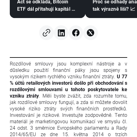
Act se odkládá, Bitcoin
Proč se odhady ana
ETF dál přitahují kapitál a
tak výrazně liší? 📈
Stripe posiluje pozici v
Evropě
Rozdílové smlouvy jsou komplexní nástroje a v
důsledku použití finanční páky jsou spojeny s
vysokým rizikem rychlého vzniku finanční ztráty.
U 77
% účtů retailových investorů došlo při obchodování s
rozdílovými smlouvami u tohoto poskytovatele ke
vzniku ztráty
. Měli byste zvážit, zda rozumíte tomu,
jak rozdílové smlouvy fungují, a zda si můžete dovolit
vysoké riziko ztráty svých finančních prostředků.
Investování je rizikové. Investujte zodpovědně. Tento
materiál je marketingovou komunikací ve smyslu čl.
24 odst. 3 směrnice Evropského parlamentu a Rady
2014/65/EU ze dne 15. května 2014 o trzích