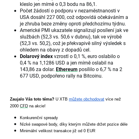
kleslo jen mírně o 0,3 bodu na 86,1.
Počet žádostí o podporu v nezaměstnanosti v
USA dosáhl 227 000, což odpovídá očekáváním a
je zhruba beze změny oproti předchozímu týdnu.
Americké PMI ukazatele signalizují posílení jak ve
službách (52,3 vs. 50,6 v dubnu), tak ve výrobě
(52,3 vs. 50,2), což je překvapivě silný výsledek s
ohledem na obavy z dopadů cel.
Dolarový index
vzrostl o 0,1 %, euro oslabilo o
0,4 % na 1,1286 USD a jen mírně oslabil na
143,86 za dolar.
Ethereum
posílilo o 6,7 % na 2
677 USD, podpořeno rally na Bitcoinu.
Zaujalo Vás toto téma?
 U XTB 
můžete obchodovat
 více než 
2000 
CFD
 na akcie!
Konkurenční spready
Nízké swapové body, díky kterým můžete držet pozice déle
Minimální velikost transakce již od 0 EUR