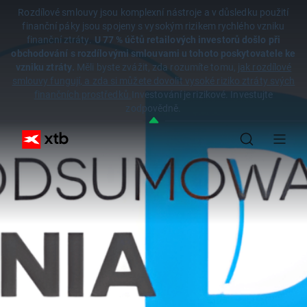
Rozdílové smlouvy jsou komplexní nástroje a v důsledku použití
finanční páky jsou spojeny s vysokým rizikem rychlého vzniku
finanční ztráty.
U 77 % účtů retailových investorů došlo při
obchodování s rozdílovými smlouvami u tohoto poskytovatele ke
vzniku ztráty.
Měli byste zvážit, zda rozumíte tomu,
jak rozdílové
smlouvy fungují, a zda si můžete dovolit vysoké riziko ztráty svých
finančních prostředků.
Investování je rizikové. Investujte
zodpovědně.