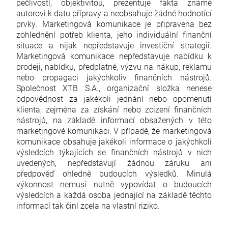
pečlivostí, objektivitou, prezentuje fakta známé
autorovi k datu přípravy a neobsahuje žádné hodnotící
prvky. Marketingová komunikace je připravena bez
zohlednění potřeb klienta, jeho individuální finanční
situace a nijak nepředstavuje investiční strategii.
Marketingová komunikace nepředstavuje nabídku k
prodeji, nabídku, předplatné, výzvu na nákup, reklamu
nebo propagaci jakýchkoliv finančních nástrojů.
Společnost XTB S.A., organizační složka nenese
odpovědnost za jakékoli jednání nebo opomenutí
klienta, zejména za získání nebo zcizení finančních
nástrojů, na základě informací obsažených v této
marketingové komunikaci. V případě, že marketingová
komunikace obsahuje jakékoli informace o jakýchkoli
výsledcích týkajících se finančních nástrojů v nich
uvedených, nepředstavují žádnou záruku ani
předpověď ohledně budoucích výsledků. Minulá
výkonnost nemusí nutně vypovídat o budoucích
výsledcích a každá osoba jednající na základě těchto
informací tak činí zcela na vlastní riziko.