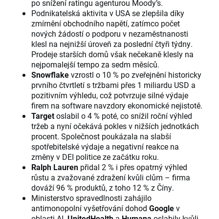
po snížení ratingu agenturou Moody’s.
Podnikatelská aktivita v USA se zlepšila díky
zmírnění obchodního napětí, zatímco počet
nových žádostí o podporu v nezaměstnanosti
klesl na nejnižší úroveň za poslední čtyři týdny.
Prodeje starších domů však nečekaně klesly na
nejpomalejší tempo za sedm měsíců.
Snowflake
vzrostl o 10 % po zveřejnění historicky
prvního čtvrtletí s tržbami přes 1 miliardu USD a
pozitivním výhledu, což potvrzuje silné výdaje
firem na software navzdory ekonomické nejistotě.
Target
oslabil o 4 % poté, co snížil roční výhled
tržeb a nyní očekává pokles v nižších jednotkách
procent. Společnost poukázala na slabší
spotřebitelské výdaje a negativní reakce na
změny v DEI politice ze začátku roku.
Ralph Lauren
přidal 2 % i přes opatrný výhled
růstu a zvažované zdražení kvůli clům – firma
dováží 96 % produktů, z toho 12 % z Číny.
Ministerstvo spravedlnosti zahájilo
antimonopolní vyšetřování dohod
Google
v
oblasti AI.
UnitedHealth
a
Humana
oslabily kvůli