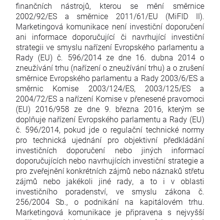
finančních nástrojů, kterou se mění směrnice
2002/92/ES a směrnice 2011/61/EU (MiFID II).
Marketingová komunikace není investiční doporučení
ani informace doporučující či navrhující investiční
strategii ve smyslu nařízení Evropského parlamentu a
Rady (EU) č. 596/2014 ze dne 16. dubna 2014 o
zneužívání trhu (nařízení o zneužívání trhu) a o zrušení
směrnice Evropského parlamentu a Rady 2003/6/ES a
směrnic Komise 2003/124/ES, 2003/125/ES a
2004/72/ES a nařízení Komise v přenesené pravomoci
(EU) 2016/958 ze dne 9. března 2016, kterým se
doplňuje nařízení Evropského parlamentu a Rady (EU)
č. 596/2014, pokud jde o regulační technické normy
pro technická ujednání pro objektivní předkládání
investičních doporučení nebo jiných informací
doporučujících nebo navrhujících investiční strategie a
pro zveřejnění konkrétních zájmů nebo náznaků střetu
zájmů nebo jakékoli jiné rady, a to i v oblasti
investičního poradenství, ve smyslu zákona č.
256/2004 Sb., o podnikání na kapitálovém trhu.
Marketingová komunikace je připravena s nejvyšší