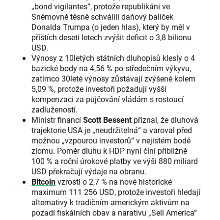
„bond vigilantes“, protože republikáni ve
Sněmovně těsně schválili daňový balíček
Donalda Trumpa (o jeden hlas), který by měl v
příštích deseti letech zvýšit deficit o 3,8 bilionu
USD.
Výnosy z 10letých státních dluhopisů klesly o 4
bazické body na 4,56 % po středečním výkyvu,
zatímco 30leté výnosy zůstávají zvýšené kolem
5,09 %, protože investoři požadují vyšší
kompenzaci za půjčování vládám s rostoucí
zadlužeností.
Ministr financí
Scott Bessent
přiznal, že dluhová
trajektorie USA je „neudržitelná“ a varoval před
možnou „vzpourou investorů“ v nejistém bodě
zlomu. Poměr dluhu k HDP nyní činí přibližně
100 % a roční úrokové platby ve výši 880 miliard
USD překračují výdaje na obranu.
Bitcoin
vzrostl o 2,7 % na nové historické
maximum 111 256 USD, protože investoři hledají
alternativy k tradičním americkým aktivům na
pozadí fiskálních obav a narativu „Sell America“