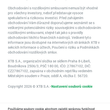
Obchodování s rozdílovými smlouvami nemusí být vhodné
pro všechny investory, neboť představuje vysoce
spekulativní a rizikovou investici. Před zahájením
obchodování Vám důrazně doporučujeme seznámit se s
veškerými potenciálními riziky souvisejícími s obchodováním
rozdílovými smlouvami, stejně tak jako s pravidly
obchodování těchto finančních nástrojů. Veškeré tyto
informace jsou dostupné na internetových stránkách XTB v
sekcích Informace o účtech, Poučení o riziku a Podmínkách
obchodování rozdílových smluv.
XTB S.A., organizační složka se sídlem Praha 8-Libeň,
Boudníkova 2506/3, PSČ 180 00, IČO: 27867102, DIČ:
CZ27867102, zapsána v obchodním rejstříku vedeném
Městským soudem v Praze, oddíl A, vložka č. 56720.
Copyright 2026 © XTB S.A.
•
Nastavení souborů cookie
Používáme soubory cookie, abychom zajistili správnou funkčnost