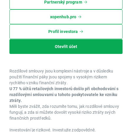
Partnerský program
xopenhub.pro
Profil investora
Otevřít účet
Rozdílové smlouvy jsou komplexní nástroje a v důsledku
použití finanční páky jsou spojeny s vysokým rizikem
rychlého vzniku finanční ztráty.
U 77 % účtů retailových investorů došlo při obchodování s
rozdílovými smlouvami u tohoto poskytovatele ke vzniku
ztráty.
Měli byste zvážit, zda rozumíte tomu, jak rozdílové smlouvy
fungují, a zda si můžete dovolit vysoké riziko ztráty svých
finančních prostředků.
Investování je rizikové. Investujte zodpovědně.