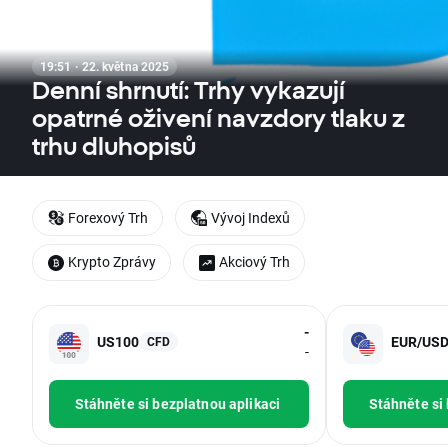
19:51 · 22. května 2025
Denní shrnutí: Trhy vykazují
opatrné oživení navzdory tlaku z
trhu dluhopisů
Forexový Trh
Vývoj Indexů
Krypto Zprávy
Akciový Trh
-
US100
EUR/US
CFD
-
Stáhněte si bezplatnou aplikaci
Stáhněte si