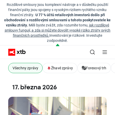
Rozdílové smlouvy jsou komplexní nástroje a v důsledku použití
finanční páky jsou spojeny s vysokým rizikem rychlého vzniku
finanční ztráty.
U 77 % účtů retailových investorů došlo při
obchodování s rozdílovými smlouvami u tohoto poskytovatele ke
vzniku ztráty.
Měli byste zvážit, zda rozumíte tomu,
jak rozdílové
smlouvy fungují, a zda si můžete dovolit vysoké riziko ztráty svých
finančních prostředků.
Investování je rizikové. Investujte
zodpovědně.
Všechny zprávy
Žhavé zprávy
Forexový trh
17. března 2026