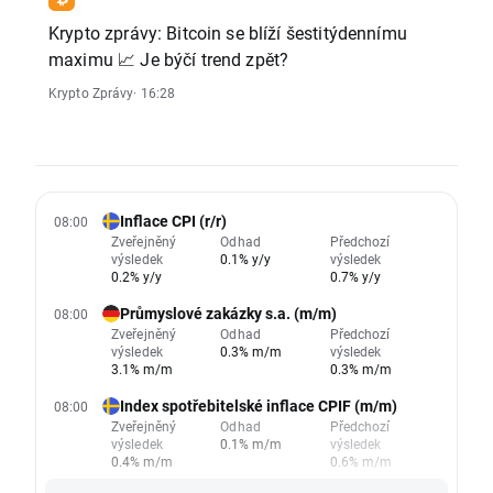
Krypto zprávy: Bitcoin se blíží šestitýdennímu
maximu 📈 Je býčí trend zpět?
Krypto Zprávy
· 16:28
Inflace CPI (r/r)
08:00
Zveřejněný
Odhad
Předchozí
výsledek
0.1% y/y
výsledek
0.2% y/y
0.7% y/y
Průmyslové zakázky s.a. (m/m)
08:00
Zveřejněný
Odhad
Předchozí
výsledek
0.3% m/m
výsledek
3.1% m/m
0.3% m/m
Index spotřebitelské inflace CPIF (m/m)
08:00
Zveřejněný
Odhad
Předchozí
výsledek
0.1% m/m
výsledek
0.4% m/m
0.6% m/m