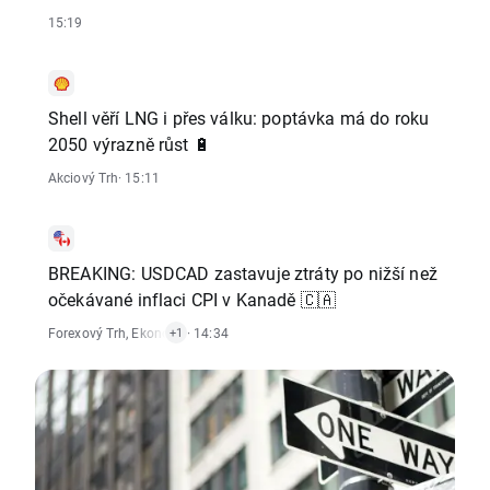
15:19
Shell věří LNG i přes válku: poptávka má do roku
2050 výrazně růst 🔋
Akciový Trh
· 15:11
BREAKING: USDCAD zastavuje ztráty po nižší než
očekávané inflaci CPI v Kanadě 🇨🇦
Forexový Trh
,
Ekonomické Reporty
· 14:34
+1