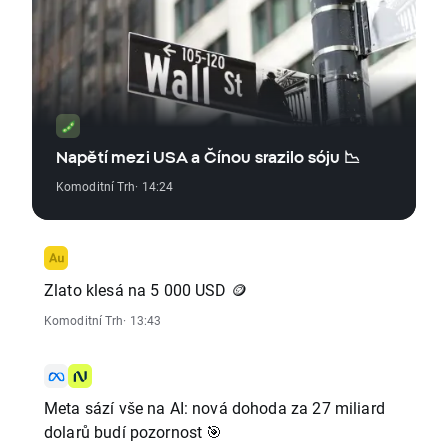
Napětí mezi USA a Čínou srazilo sóju 📉
Komoditní Trh
· 14:24
Zlato klesá na 5 000 USD 🪙
Komoditní Trh
· 13:43
Meta sází vše na AI: nová dohoda za 27 miliard
dolarů budí pozornost 🎯