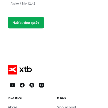
Akciový Trh
· 12:42
Načíst více zpráv
Investice
O nás
Akcie
Společnost