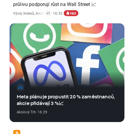
průlivu podporují růst na Wall Street 📈
Hot
Vývoj Indexů
,
Akciový Trh
· 16:53
+1
Meta plánuje propustit 20 % zaměstnanců,
akcie přidávají 3 %📈
Akciový Trh
· 16:29