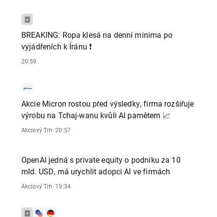
BREAKING: Ropa klesá na denní minima po
vyjádřeních k Íránu ❗
20:59
Akcie Micron rostou před výsledky, firma rozšiřuje
výrobu na Tchaj-wanu kvůli AI pamětem 📈
Akciový Trh
· 20:57
OpenAI jedná s private equity o podniku za 10
mld. USD, má urychlit adopci AI ve firmách
Akciový Trh
· 19:34