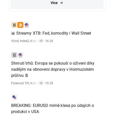
Více
📊 Streamy XTB: Fed, komodity i Wall Street
Vývoj Indexů
,
Krypto Zprávy
· 16:26
,
Komoditní Trh
,
Forexový Trh
+3
Shrnutí trhů: Evropa se pokouší o oživení díky
nadějím na obnovení dopravy v Hormuzském
průlivu 🚢
Forexový Trh
,
Komoditní Trh
· 15:35
,
Vývoj Indexů
+2
BREAKING: EURUSD mírně klesá po údajích o
produkci v USA