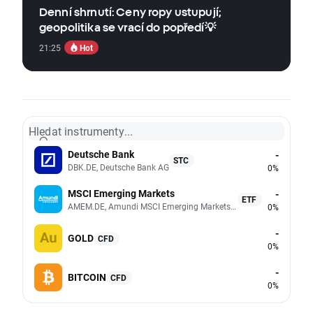
Denní shrnutí: Ceny ropy ustupují;
geopolitika se vrací do popředí💡
Hot
21:25
Hledat instrumenty...
Deutsche Bank
-
STC
DBK.DE, Deutsche Bank AG
0%
MSCI Emerging Markets
-
ETF
AMEM.DE, Amundi MSCI Emerging Markets UCITS (Acc EUR)
0%
-
GOLD
CFD
0%
-
BITCOIN
CFD
0%