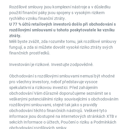
Rozdílové smlouvy jsou komplexní nástroje a v důsledku
použití finanční páky jsou spojeny s vysokým rizikem
rychlého vzniku finanční ztráty.
U 77 % účtů retailových investorů došlo při obchodování s
rozdílovými smlouvami u tohoto poskytovatele ke vzniku
ztráty.
Měli byste zvážit, zda rozumíte tomu, jak rozdílové smlouvy
fungují, a zda si můžete dovolit vysoké riziko ztráty svých
finančních prostředků.
Investování je rizikové. Investujte zodpovědně.
Obchodování s rozdílovými smlouvami nemusí být vhodné
pro všechny investory, neboť představuje vysoce
spekulativní a rizikovou investici. Před zahájením
obchodování Vám důrazně doporučujeme seznámit se s
veškerými potenciálními riziky souvisejícími s obchodováním
rozdílovými smlouvami, stejně tak jako s pravidly
obchodování těchto finančních nástrojů. Veškeré tyto
informace jsou dostupné na internetových stránkách XTB v
sekcích Informace o účtech, Poučení o riziku a Podmínkách
obchodování rozdílových smluv.