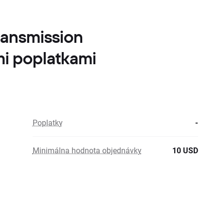
Transmission
mi poplatkami
Poplatky
-
Minimálna hodnota objednávky
10 USD