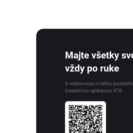
Majte všetky svo
vždy po ruke
S oceňovanou a ľahko použiteľ
investičnou aplikáciou XTB