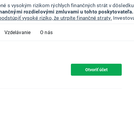
jené s vysokým rizikom rýchlych finančných strát v dôsledk
inančnými rozdielovými zmluvami u tohto poskytovateľa.
podstúpiť vysoké riziko, že utrpíte finančné straty.
Investova
Vzdelávanie
O nás
Otvoriť účet