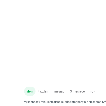
deň
týždeň
mesiac
3 mesiace
rok
Výkonnosť v minulosti alebo budúce prognózy nie sú spoľahli