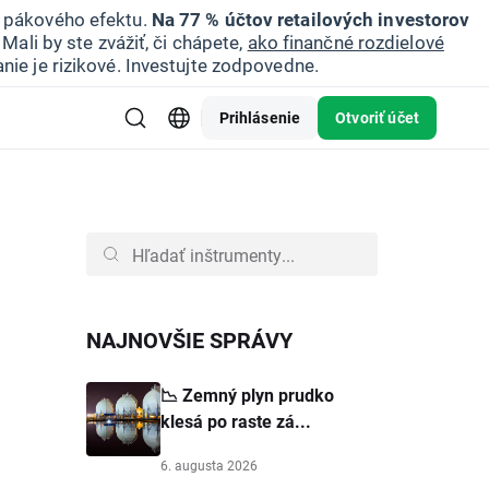
u pákového efektu.
Na 77 % účtov retailových investorov
Mali by ste zvážiť, či chápete,
ako finančné rozdielové
nie je rizikové. Investujte zodpovedne.
Prihlásenie
Otvoriť účet
NAJNOVŠIE SPRÁVY
📉 Zemný plyn prudko
klesá po raste zá...
6. augusta 2026