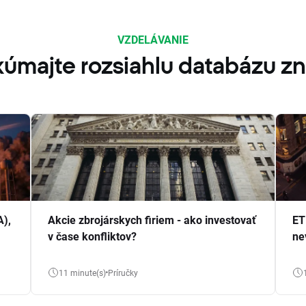
VZDELÁVANIE
úmajte rozsiahlu databázu zn
A),
Akcie zbrojárskych firiem - ako investovať
ET
v čase konfliktov?
ne
11 minute(s)
Príručky