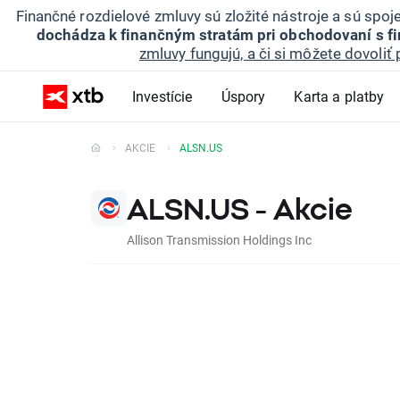
Finančné rozdielové zmluvy sú zložité nástroje a sú spo
dochádza k finančným stratám pri obchodovaní s f
zmluvy fungujú, a či si môžete dovoliť 
Investície
Úspory
Karta a platby
AKCIE
ALSN.US
ALSN.US - Akcie
Allison Transmission Holdings Inc