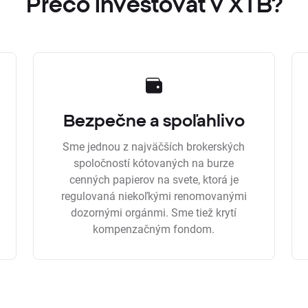
Prečo investovať v XTB?
Bezpečne a spoľahlivo
Sme jednou z najväčších brokerských
spoločností kótovaných na burze
cenných papierov na svete, ktorá je
regulovaná niekoľkými renomovanými
dozornými orgánmi. Sme tiež krytí
kompenzačným fondom.