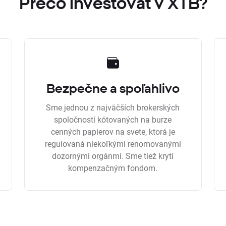
Prečo investovať v XTB?
Bezpečne a spoľahlivo
Sme jednou z najväčších brokerských
spoločností kótovaných na burze
cenných papierov na svete, ktorá je
regulovaná niekoľkými renomovanými
dozornými orgánmi. Sme tiež krytí
kompenzačným fondom.