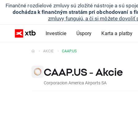
Finančné rozdielové zmluvy sú zložité nástroje a sú spo
dochádza k finančným stratám pri obchodovaní s f
zmluvy fungujú, a či si môžete dovoliť 
Investície
Úspory
Karta a platby
AKCIE
CAAP.US
CAAP.US - Akcie
Corporacion America Airports SA