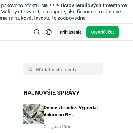
u pákového efektu.
Na 77 % účtov retailových investorov
Mali by ste zvážiť, či chápete,
ako finančné rozdielové
nie je rizikové. Investujte zodpovedne.
Prihlásenie
Otvoriť účet
NAJNOVŠIE SPRÁVY
Denné zhrnutie: Výpredaj
dolára po NF...
7. augusta 2026