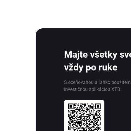
Majte všetky svo
vždy po ruke
S oceňovanou a ľahko použiteľ
investičnou aplikáciou XTB