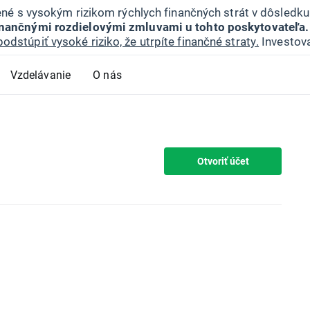
jené s vysokým rizikom rýchlych finančných strát v dôsledk
inančnými rozdielovými zmluvami u tohto poskytovateľa.
podstúpiť vysoké riziko, že utrpíte finančné straty.
Investova
Vzdelávanie
O nás
Otvoriť účet