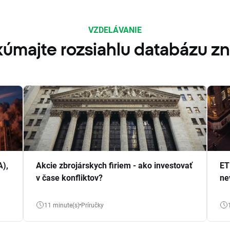
VZDELÁVANIE
úmajte rozsiahlu databázu zn
A),
Akcie zbrojárskych firiem - ako investovať
ET
v čase konfliktov?
ne
11 minute(s)
Príručky