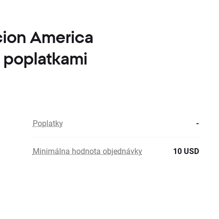
cion America
i poplatkami
Poplatky
-
Minimálna hodnota objednávky
10 USD