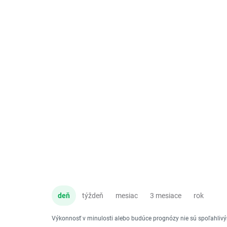
deň
týždeň
mesiac
3 mesiace
rok
Výkonnosť v minulosti alebo budúce prognózy nie sú spoľahli