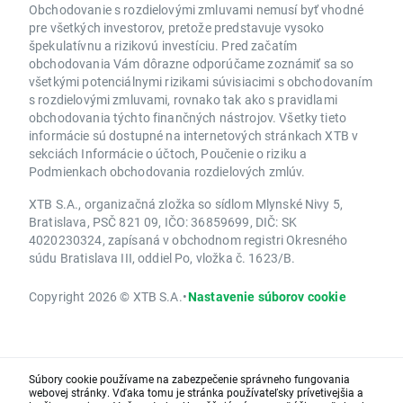
Obchodovanie s rozdielovými zmluvami nemusí byť vhodné
pre všetkých investorov, pretože predstavuje vysoko
špekulatívnu a rizikovú investíciu. Pred začatím
obchodovania Vám dôrazne odporúčame zoznámiť sa so
všetkými potenciálnymi rizikami súvisiacimi s obchodovaním
s rozdielovými zmluvami, rovnako tak ako s pravidlami
obchodovania týchto finančných nástrojov. Všetky tieto
informácie sú dostupné na internetových stránkach XTB v
sekciách Informácie o účtoch, Poučenie o riziku a
Podmienkach obchodovania rozdielových zmlúv.
XTB S.A., organizačná zložka so sídlom Mlynské Nivy 5,
Bratislava, PSČ 821 09, IČO: 36859699, DIČ: SK
4020230324, zapísaná v obchodnom registri Okresného
súdu Bratislava III, oddiel Po, vložka č. 1623/B.
Copyright 2026 © XTB S.A.
•
Nastavenie súborov cookie
Súbory cookie používame na zabezpečenie správneho fungovania
webovej stránky. Vďaka tomu je stránka používateľsky prívetivejšia a