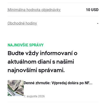
Minimálna hodnota objednávky
10 USD
Obchodné hodiny
-
NAJNOVŠIE SPRÁVY
Budte vždy informovaní o
aktuálnom dianí s našimi
najnovšími správami.
Denné zhrnutie: Výpredaj dolára po NF...
7. augusta 2026