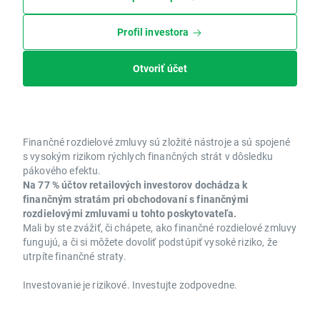
Profil investora
Otvoriť účet
Finančné rozdielové zmluvy sú zložité nástroje a sú spojené
s vysokým rizikom rýchlych finančných strát v dôsledku
pákového efektu.
Na 77 % účtov retailových investorov dochádza k
finančným stratám pri obchodovaní s finančnými
rozdielovými zmluvami u tohto poskytovateľa.
Mali by ste zvážiť, či chápete, ako finančné rozdielové zmluvy
fungujú, a či si môžete dovoliť podstúpiť vysoké riziko, že
utrpíte finančné straty.
Investovanie je rizikové. Investujte zodpovedne.