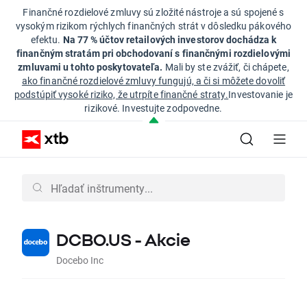
Finančné rozdielové zmluvy sú zložité nástroje a sú spojené s
vysokým rizikom rýchlych finančných strát v dôsledku pákového
efektu.
Na 77 % účtov retailových investorov dochádza k
finančným stratám pri obchodovaní s finančnými rozdielovými
zmluvami u tohto poskytovateľa.
Mali by ste zvážiť, či chápete,
ako finančné rozdielové zmluvy fungujú, a či si môžete dovoliť
podstúpiť vysoké riziko, že utrpíte finančné straty.
Investovanie je
rizikové. Investujte zodpovedne.
DCBO.US - Akcie
Docebo Inc