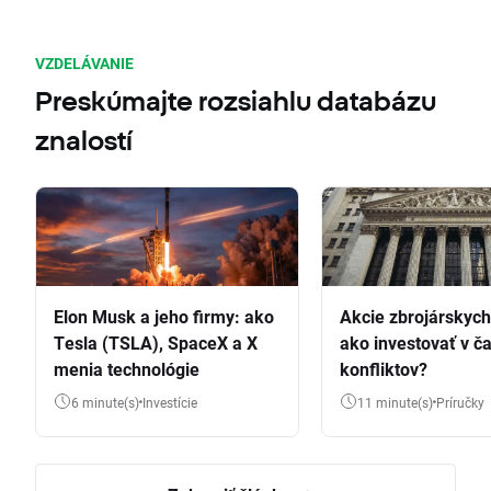
VZDELÁVANIE
Preskúmajte rozsiahlu databázu
znalostí
Elon Musk a jeho firmy: ako
Akcie zbrojárskych 
Tesla (TSLA), SpaceX a X
ako investovať v č
menia technológie
konfliktov?
6 minute(s)
Investície
11 minute(s)
Príručky