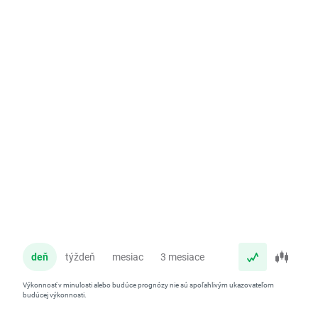
deň
týždeň
mesiac
3 mesiace
rok
Výkonnosť v minulosti alebo budúce prognózy nie sú spoľahlivým ukazovateľom
budúcej výkonnosti.