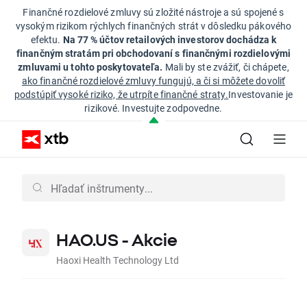
Finančné rozdielové zmluvy sú zložité nástroje a sú spojené s
vysokým rizikom rýchlych finančných strát v dôsledku pákového
efektu.
Na 77 % účtov retailových investorov dochádza k
finančným stratám pri obchodovaní s finančnými rozdielovými
zmluvami u tohto poskytovateľa.
Mali by ste zvážiť, či chápete,
ako finančné rozdielové zmluvy fungujú, a či si môžete dovoliť
podstúpiť vysoké riziko, že utrpíte finančné straty.
Investovanie je
rizikové. Investujte zodpovedne.
HAO.US - Akcie
Haoxi Health Technology Ltd