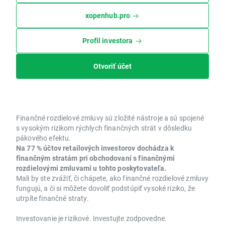
xopenhub.pro
Profil investora
Otvoriť účet
Finančné rozdielové zmluvy sú zložité nástroje a sú spojené
s vysokým rizikom rýchlych finančných strát v dôsledku
pákového efektu.
Na 77 % účtov retailových investorov dochádza k
finančným stratám pri obchodovaní s finančnými
rozdielovými zmluvami u tohto poskytovateľa.
Mali by ste zvážiť, či chápete, ako finančné rozdielové zmluvy
fungujú, a či si môžete dovoliť podstúpiť vysoké riziko, že
utrpíte finančné straty.
Investovanie je rizikové. Investujte zodpovedne.