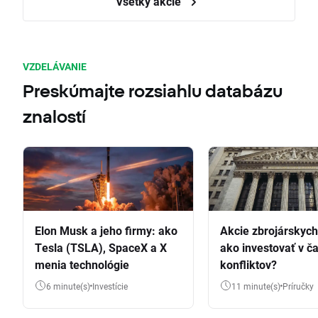
Všetky akcie
VZDELÁVANIE
Preskúmajte rozsiahlu databázu
znalostí
Elon Musk a jeho firmy: ako
Akcie zbrojárskych 
Tesla (TSLA), SpaceX a X
ako investovať v č
menia technológie
konfliktov?
6 minute(s)
Investície
11 minute(s)
Príručky