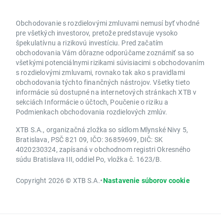
Obchodovanie s rozdielovými zmluvami nemusí byť vhodné
pre všetkých investorov, pretože predstavuje vysoko
špekulatívnu a rizikovú investíciu. Pred začatím
obchodovania Vám dôrazne odporúčame zoznámiť sa so
všetkými potenciálnymi rizikami súvisiacimi s obchodovaním
s rozdielovými zmluvami, rovnako tak ako s pravidlami
obchodovania týchto finančných nástrojov. Všetky tieto
informácie sú dostupné na internetových stránkach XTB v
sekciách Informácie o účtoch, Poučenie o riziku a
Podmienkach obchodovania rozdielových zmlúv.
XTB S.A., organizačná zložka so sídlom Mlynské Nivy 5,
Bratislava, PSČ 821 09, IČO: 36859699, DIČ: SK
4020230324, zapísaná v obchodnom registri Okresného
súdu Bratislava III, oddiel Po, vložka č. 1623/B.
Copyright 2026 © XTB S.A.
•
Nastavenie súborov cookie