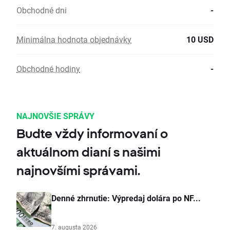
Obchodné dni
-
Minimálna hodnota objednávky
10 USD
Obchodné hodiny
-
NAJNOVŠIE SPRÁVY
Budte vždy informovaní o
aktuálnom dianí s našimi
najnovšími správami.
Denné zhrnutie: Výpredaj dolára po NF...
7. augusta 2026