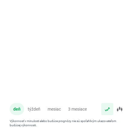
deň
týždeň
mesiac
3 mesiace
rok
Výkonnosť v minulosti alebo budúce prognózy nie sú spoľahlivým ukazovateľom
budúcej výkonnosti.