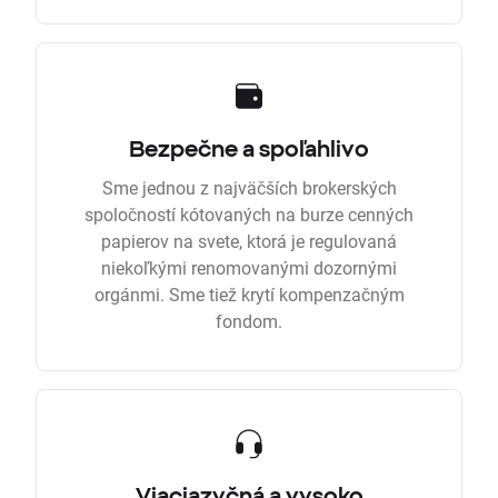
Bezpečne a spoľahlivo
Sme jednou z najväčších brokerských
spoločností kótovaných na burze cenných
papierov na svete, ktorá je regulovaná
niekoľkými renomovanými dozornými
orgánmi. Sme tiež krytí kompenzačným
fondom.
Viacjazyčná a vysoko