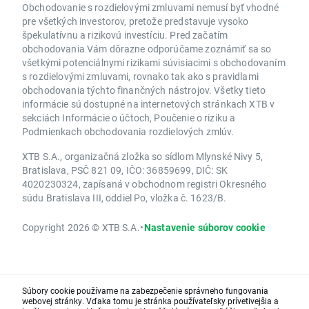
Obchodovanie s rozdielovými zmluvami nemusí byť vhodné
pre všetkých investorov, pretože predstavuje vysoko
špekulatívnu a rizikovú investíciu. Pred začatím
obchodovania Vám dôrazne odporúčame zoznámiť sa so
všetkými potenciálnymi rizikami súvisiacimi s obchodovaním
s rozdielovými zmluvami, rovnako tak ako s pravidlami
obchodovania týchto finančných nástrojov. Všetky tieto
informácie sú dostupné na internetových stránkach XTB v
sekciách Informácie o účtoch, Poučenie o riziku a
Podmienkach obchodovania rozdielových zmlúv.
XTB S.A., organizačná zložka so sídlom Mlynské Nivy 5,
Bratislava, PSČ 821 09, IČO: 36859699, DIČ: SK
4020230324, zapísaná v obchodnom registri Okresného
súdu Bratislava III, oddiel Po, vložka č. 1623/B.
Copyright 2026 © XTB S.A.
•
Nastavenie súborov cookie
Súbory cookie používame na zabezpečenie správneho fungovania
webovej stránky. Vďaka tomu je stránka používateľsky prívetivejšia a