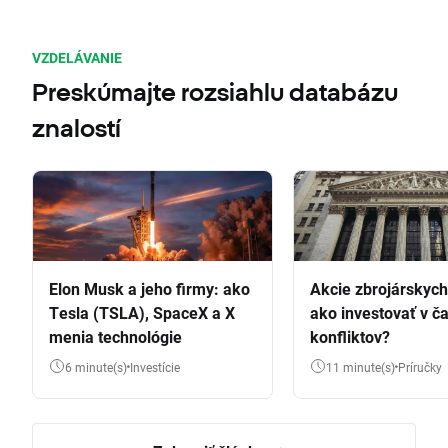
VZDELÁVANIE
Preskúmajte rozsiahlu databázu
znalostí
Elon Musk a jeho firmy: ako
Akcie zbrojárskych 
Tesla (TSLA), SpaceX a X
ako investovať v č
menia technológie
konfliktov?
6 minute(s)
Investície
11 minute(s)
Príručky