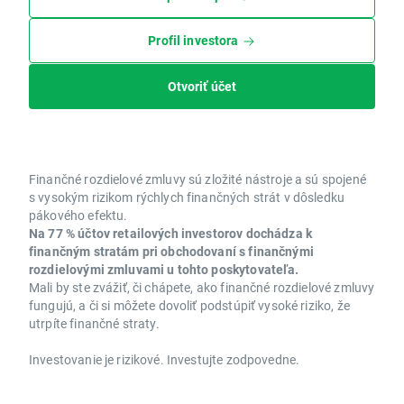
Profil investora
Otvoriť účet
Finančné rozdielové zmluvy sú zložité nástroje a sú spojené
s vysokým rizikom rýchlych finančných strát v dôsledku
pákového efektu.
Na 77 % účtov retailových investorov dochádza k
finančným stratám pri obchodovaní s finančnými
rozdielovými zmluvami u tohto poskytovateľa.
Mali by ste zvážiť, či chápete, ako finančné rozdielové zmluvy
fungujú, a či si môžete dovoliť podstúpiť vysoké riziko, že
utrpíte finančné straty.
Investovanie je rizikové. Investujte zodpovedne.