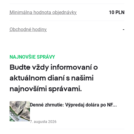
Minimálna hodnota objednávky
10 PLN
Obchodné hodiny
-
NAJNOVŠIE SPRÁVY
Budte vždy informovaní o
aktuálnom dianí s našimi
najnovšími správami.
Denné zhrnutie: Výpredaj dolára po NF...
7. augusta 2026