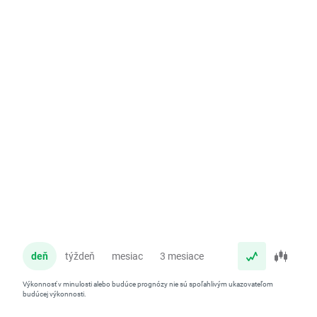
deň
týždeň
mesiac
3 mesiace
rok
Výkonnosť v minulosti alebo budúce prognózy nie sú spoľahlivým ukazovateľom
budúcej výkonnosti.