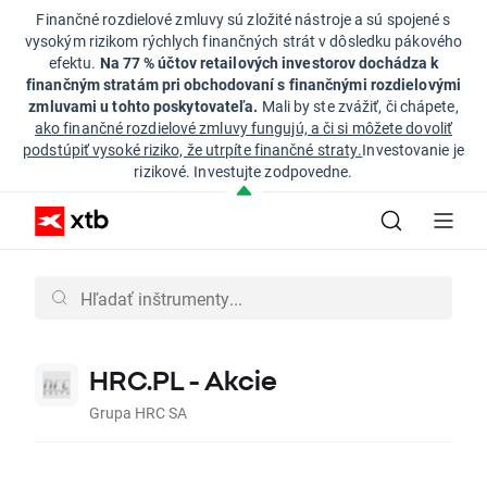
Finančné rozdielové zmluvy sú zložité nástroje a sú spojené s
vysokým rizikom rýchlych finančných strát v dôsledku pákového
efektu.
Na 77 % účtov retailových investorov dochádza k
finančným stratám pri obchodovaní s finančnými rozdielovými
zmluvami u tohto poskytovateľa.
Mali by ste zvážiť, či chápete,
ako finančné rozdielové zmluvy fungujú, a či si môžete dovoliť
podstúpiť vysoké riziko, že utrpíte finančné straty.
Investovanie je
rizikové. Investujte zodpovedne.
HRC.PL - Akcie
Grupa HRC SA