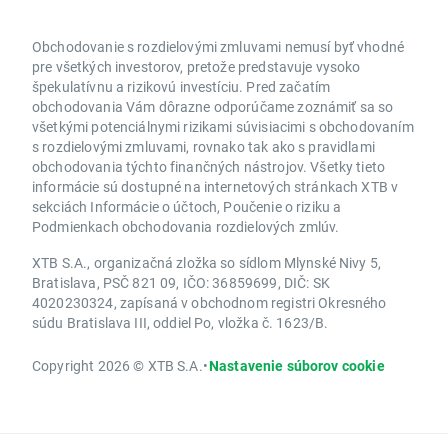
Obchodovanie s rozdielovými zmluvami nemusí byť vhodné
pre všetkých investorov, pretože predstavuje vysoko
špekulatívnu a rizikovú investíciu. Pred začatím
obchodovania Vám dôrazne odporúčame zoznámiť sa so
všetkými potenciálnymi rizikami súvisiacimi s obchodovaním
s rozdielovými zmluvami, rovnako tak ako s pravidlami
obchodovania týchto finančných nástrojov. Všetky tieto
informácie sú dostupné na internetových stránkach XTB v
sekciách Informácie o účtoch, Poučenie o riziku a
Podmienkach obchodovania rozdielových zmlúv.
XTB S.A., organizačná zložka so sídlom Mlynské Nivy 5,
Bratislava, PSČ 821 09, IČO: 36859699, DIČ: SK
4020230324, zapísaná v obchodnom registri Okresného
súdu Bratislava III, oddiel Po, vložka č. 1623/B.
Copyright 2026 © XTB S.A.
•
Nastavenie súborov cookie