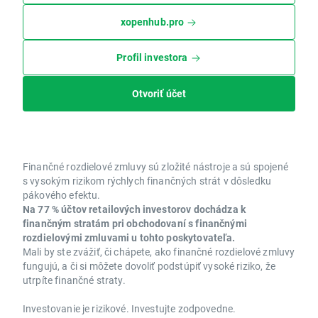
xopenhub.pro
Profil investora
Otvoriť účet
Finančné rozdielové zmluvy sú zložité nástroje a sú spojené
s vysokým rizikom rýchlych finančných strát v dôsledku
pákového efektu.
Na 77 % účtov retailových investorov dochádza k
finančným stratám pri obchodovaní s finančnými
rozdielovými zmluvami u tohto poskytovateľa.
Mali by ste zvážiť, či chápete, ako finančné rozdielové zmluvy
fungujú, a či si môžete dovoliť podstúpiť vysoké riziko, že
utrpíte finančné straty.
Investovanie je rizikové. Investujte zodpovedne.