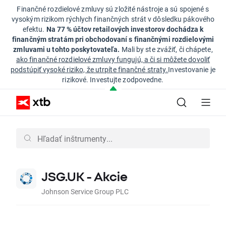
Finančné rozdielové zmluvy sú zložité nástroje a sú spojené s
vysokým rizikom rýchlych finančných strát v dôsledku pákového
efektu.
Na 77 % účtov retailových investorov dochádza k
finančným stratám pri obchodovaní s finančnými rozdielovými
zmluvami u tohto poskytovateľa.
Mali by ste zvážiť, či chápete,
ako finančné rozdielové zmluvy fungujú, a či si môžete dovoliť
podstúpiť vysoké riziko, že utrpíte finančné straty.
Investovanie je
rizikové. Investujte zodpovedne.
JSG.UK - Akcie
Johnson Service Group PLC