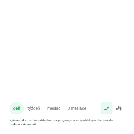
deň
týždeň
mesiac
3 mesiace
rok
Výkonnosť v minulosti alebo budúce prognózy nie sú spoľahlivým ukazovateľom
budúcej výkonnosti.