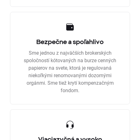
Bezpečne a spoľahlivo
Sme jednou z najväčších brokerských
spoločností kótovaných na burze cenných
papierov na svete, ktorá je regulovaná
niekoľkými renomovanými dozornými
orgánmi. Sme tiež krytí kompenzačným
fondom.
Viacjazyčná a vysoko