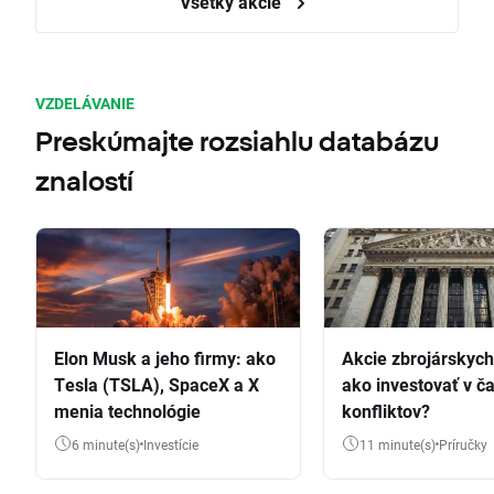
Všetky akcie
VZDELÁVANIE
Preskúmajte rozsiahlu databázu
znalostí
Elon Musk a jeho firmy: ako
Akcie zbrojárskych 
Tesla (TSLA), SpaceX a X
ako investovať v č
menia technológie
konfliktov?
6 minute(s)
Investície
11 minute(s)
Príručky