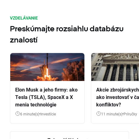
VZDELÁVANIE
Preskúmajte rozsiahlu databázu
znalostí
Elon Musk a jeho firmy: ako
Akcie zbrojárskych 
Tesla (TSLA), SpaceX a X
ako investovať v č
menia technológie
konfliktov?
6 minute(s)
Investície
11 minute(s)
Príručky