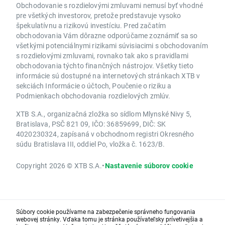
Obchodovanie s rozdielovými zmluvami nemusí byť vhodné
pre všetkých investorov, pretože predstavuje vysoko
špekulatívnu a rizikovú investíciu. Pred začatím
obchodovania Vám dôrazne odporúčame zoznámiť sa so
všetkými potenciálnymi rizikami súvisiacimi s obchodovaním
s rozdielovými zmluvami, rovnako tak ako s pravidlami
obchodovania týchto finančných nástrojov. Všetky tieto
informácie sú dostupné na internetových stránkach XTB v
sekciách Informácie o účtoch, Poučenie o riziku a
Podmienkach obchodovania rozdielových zmlúv.
XTB S.A., organizačná zložka so sídlom Mlynské Nivy 5,
Bratislava, PSČ 821 09, IČO: 36859699, DIČ: SK
4020230324, zapísaná v obchodnom registri Okresného
súdu Bratislava III, oddiel Po, vložka č. 1623/B.
Copyright 2026 © XTB S.A.
•
Nastavenie súborov cookie
Súbory cookie používame na zabezpečenie správneho fungovania
webovej stránky. Vďaka tomu je stránka používateľsky prívetivejšia a