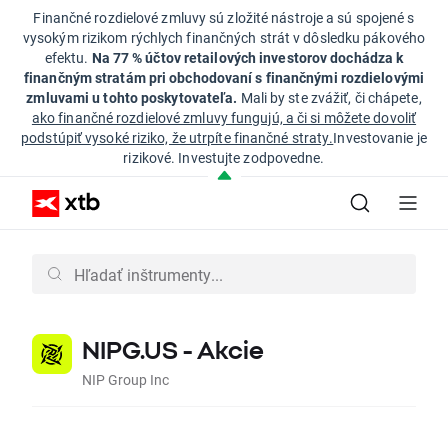
Finančné rozdielové zmluvy sú zložité nástroje a sú spojené s
vysokým rizikom rýchlych finančných strát v dôsledku pákového
efektu.
Na 77 % účtov retailových investorov dochádza k
finančným stratám pri obchodovaní s finančnými rozdielovými
zmluvami u tohto poskytovateľa.
Mali by ste zvážiť, či chápete,
ako finančné rozdielové zmluvy fungujú, a či si môžete dovoliť
podstúpiť vysoké riziko, že utrpíte finančné straty.
Investovanie je
rizikové. Investujte zodpovedne.
NIPG.US - Akcie
NIP Group Inc