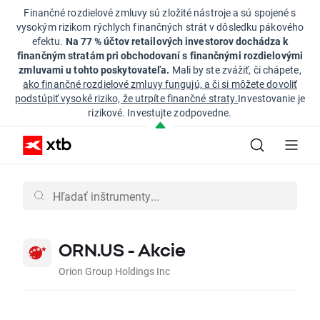
Finančné rozdielové zmluvy sú zložité nástroje a sú spojené s
vysokým rizikom rýchlych finančných strát v dôsledku pákového
efektu.
Na 77 % účtov retailových investorov dochádza k
finančným stratám pri obchodovaní s finančnými rozdielovými
zmluvami u tohto poskytovateľa.
Mali by ste zvážiť, či chápete,
ako finančné rozdielové zmluvy fungujú, a či si môžete dovoliť
podstúpiť vysoké riziko, že utrpíte finančné straty.
Investovanie je
rizikové. Investujte zodpovedne.
ORN.US - Akcie
Orion Group Holdings Inc