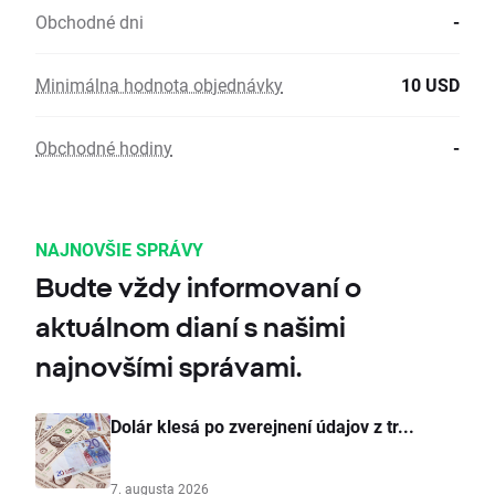
Obchodné dni
-
Minimálna hodnota objednávky
10 USD
Obchodné hodiny
-
NAJNOVŠIE SPRÁVY
Budte vždy informovaní o
aktuálnom dianí s našimi
najnovšími správami.
Dolár klesá po zverejnení údajov z tr...
7. augusta 2026