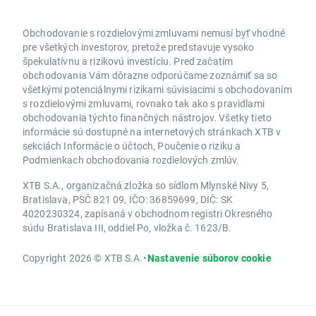
Obchodovanie s rozdielovými zmluvami nemusí byť vhodné
pre všetkých investorov, pretože predstavuje vysoko
špekulatívnu a rizikovú investíciu. Pred začatím
obchodovania Vám dôrazne odporúčame zoznámiť sa so
všetkými potenciálnymi rizikami súvisiacimi s obchodovaním
s rozdielovými zmluvami, rovnako tak ako s pravidlami
obchodovania týchto finančných nástrojov. Všetky tieto
informácie sú dostupné na internetových stránkach XTB v
sekciách Informácie o účtoch, Poučenie o riziku a
Podmienkach obchodovania rozdielových zmlúv.
XTB S.A., organizačná zložka so sídlom Mlynské Nivy 5,
Bratislava, PSČ 821 09, IČO: 36859699, DIČ: SK
4020230324, zapísaná v obchodnom registri Okresného
súdu Bratislava III, oddiel Po, vložka č. 1623/B.
Copyright 2026 © XTB S.A.
•
Nastavenie súborov cookie