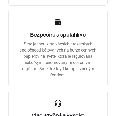
Bezpečne a spoľahlivo
Sme jednou z najväčších brokerských
spoločností kótovaných na burze cenných
papierov na svete, ktorá je regulovaná
niekoľkými renomovanými dozornými
orgánmi. Sme tiež krytí kompenzačným
fondom.
Viacjazyčná a vysoko