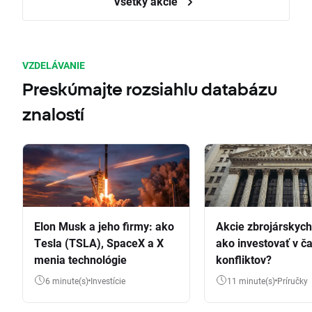
Všetky akcie
VZDELÁVANIE
Preskúmajte rozsiahlu databázu
znalostí
Elon Musk a jeho firmy: ako
Akcie zbrojárskych 
Tesla (TSLA), SpaceX a X
ako investovať v č
menia technológie
konfliktov?
6 minute(s)
Investície
11 minute(s)
Príručky