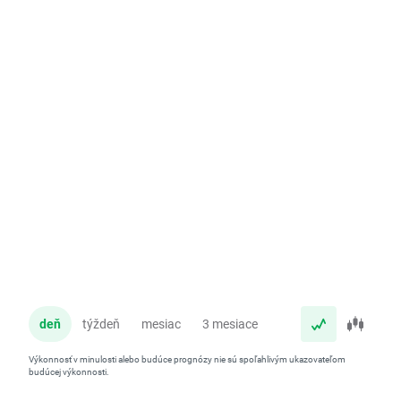
deň
týždeň
mesiac
3 mesiace
rok
Výkonnosť v minulosti alebo budúce prognózy nie sú spoľahlivým ukazovateľom
budúcej výkonnosti.