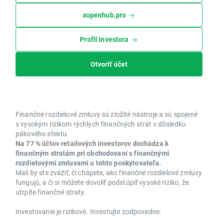
xopenhub.pro
Profil investora
Otvoriť účet
Finančné rozdielové zmluvy sú zložité nástroje a sú spojené
s vysokým rizikom rýchlych finančných strát v dôsledku
pákového efektu.
Na 77 % účtov retailových investorov dochádza k
finančným stratám pri obchodovaní s finančnými
rozdielovými zmluvami u tohto poskytovateľa.
Mali by ste zvážiť, či chápete, ako finančné rozdielové zmluvy
fungujú, a či si môžete dovoliť podstúpiť vysoké riziko, že
utrpíte finančné straty.
Investovanie je rizikové. Investujte zodpovedne.