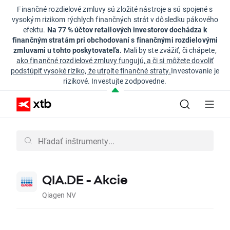
Finančné rozdielové zmluvy sú zložité nástroje a sú spojené s
vysokým rizikom rýchlych finančných strát v dôsledku pákového
efektu.
Na 77 % účtov retailových investorov dochádza k
finančným stratám pri obchodovaní s finančnými rozdielovými
zmluvami u tohto poskytovateľa.
Mali by ste zvážiť, či chápete,
ako finančné rozdielové zmluvy fungujú, a či si môžete dovoliť
podstúpiť vysoké riziko, že utrpíte finančné straty.
Investovanie je
rizikové. Investujte zodpovedne.
QIA.DE - Akcie
Qiagen NV