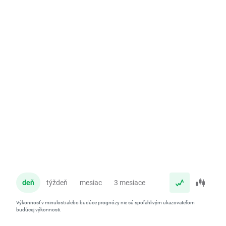
deň
týždeň
mesiac
3 mesiace
rok
Výkonnosť v minulosti alebo budúce prognózy nie sú spoľahlivým ukazovateľom
budúcej výkonnosti.