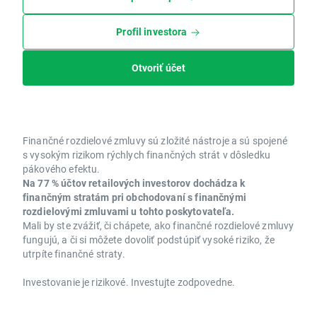
Profil investora
Otvoriť účet
Finančné rozdielové zmluvy sú zložité nástroje a sú spojené
s vysokým rizikom rýchlych finančných strát v dôsledku
pákového efektu.
Na 77 % účtov retailových investorov dochádza k
finančným stratám pri obchodovaní s finančnými
rozdielovými zmluvami u tohto poskytovateľa.
Mali by ste zvážiť, či chápete, ako finančné rozdielové zmluvy
fungujú, a či si môžete dovoliť podstúpiť vysoké riziko, že
utrpíte finančné straty.
Investovanie je rizikové. Investujte zodpovedne.