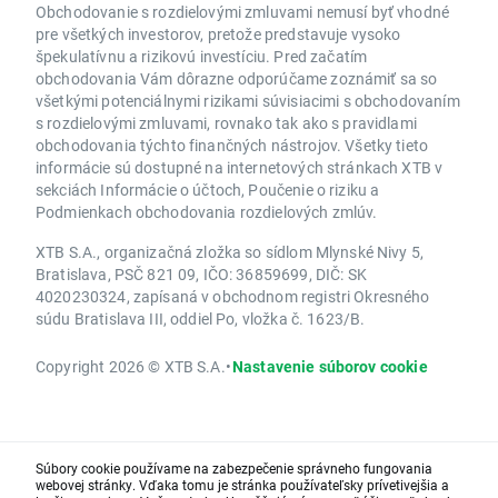
Obchodovanie s rozdielovými zmluvami nemusí byť vhodné
pre všetkých investorov, pretože predstavuje vysoko
špekulatívnu a rizikovú investíciu. Pred začatím
obchodovania Vám dôrazne odporúčame zoznámiť sa so
všetkými potenciálnymi rizikami súvisiacimi s obchodovaním
s rozdielovými zmluvami, rovnako tak ako s pravidlami
obchodovania týchto finančných nástrojov. Všetky tieto
informácie sú dostupné na internetových stránkach XTB v
sekciách Informácie o účtoch, Poučenie o riziku a
Podmienkach obchodovania rozdielových zmlúv.
XTB S.A., organizačná zložka so sídlom Mlynské Nivy 5,
Bratislava, PSČ 821 09, IČO: 36859699, DIČ: SK
4020230324, zapísaná v obchodnom registri Okresného
súdu Bratislava III, oddiel Po, vložka č. 1623/B.
Copyright 2026 © XTB S.A.
•
Nastavenie súborov cookie
Súbory cookie používame na zabezpečenie správneho fungovania
webovej stránky. Vďaka tomu je stránka používateľsky prívetivejšia a