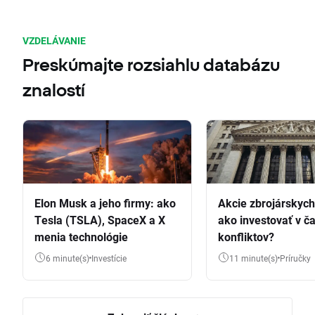
VZDELÁVANIE
Preskúmajte rozsiahlu databázu
znalostí
Elon Musk a jeho firmy: ako
Akcie zbrojárskych 
Tesla (TSLA), SpaceX a X
ako investovať v č
menia technológie
konfliktov?
6 minute(s)
Investície
11 minute(s)
Príručky