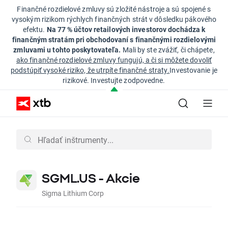
Finančné rozdielové zmluvy sú zložité nástroje a sú spojené s
vysokým rizikom rýchlych finančných strát v dôsledku pákového
efektu.
Na 77 % účtov retailových investorov dochádza k
finančným stratám pri obchodovaní s finančnými rozdielovými
zmluvami u tohto poskytovateľa.
Mali by ste zvážiť, či chápete,
ako finančné rozdielové zmluvy fungujú, a či si môžete dovoliť
podstúpiť vysoké riziko, že utrpíte finančné straty.
Investovanie je
rizikové. Investujte zodpovedne.
SGML.US - Akcie
Sigma Lithium Corp