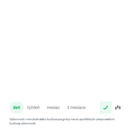
deň
týždeň
mesiac
3 mesiace
rok
Výkonnosť v minulosti alebo budúce prognózy nie sú spoľahlivým ukazovateľom
budúcej výkonnosti.