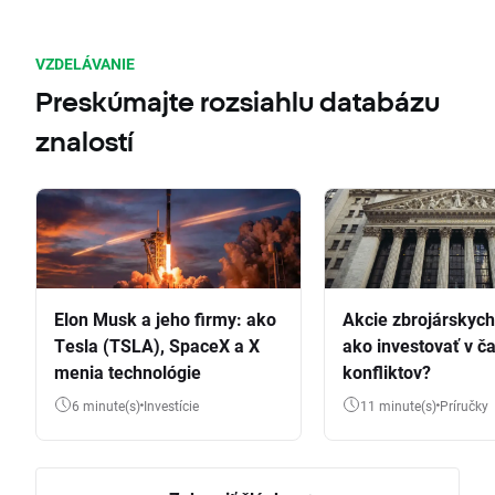
VZDELÁVANIE
Preskúmajte rozsiahlu databázu
znalostí
Elon Musk a jeho firmy: ako
Akcie zbrojárskych 
Tesla (TSLA), SpaceX a X
ako investovať v č
menia technológie
konfliktov?
6 minute(s)
Investície
11 minute(s)
Príručky