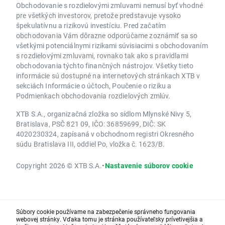
Obchodovanie s rozdielovými zmluvami nemusí byť vhodné
pre všetkých investorov, pretože predstavuje vysoko
špekulatívnu a rizikovú investíciu. Pred začatím
obchodovania Vám dôrazne odporúčame zoznámiť sa so
všetkými potenciálnymi rizikami súvisiacimi s obchodovaním
s rozdielovými zmluvami, rovnako tak ako s pravidlami
obchodovania týchto finančných nástrojov. Všetky tieto
informácie sú dostupné na internetových stránkach XTB v
sekciách Informácie o účtoch, Poučenie o riziku a
Podmienkach obchodovania rozdielových zmlúv.
XTB S.A., organizačná zložka so sídlom Mlynské Nivy 5,
Bratislava, PSČ 821 09, IČO: 36859699, DIČ: SK
4020230324, zapísaná v obchodnom registri Okresného
súdu Bratislava III, oddiel Po, vložka č. 1623/B.
Copyright 2026 © XTB S.A.
•
Nastavenie súborov cookie
Súbory cookie používame na zabezpečenie správneho fungovania
webovej stránky. Vďaka tomu je stránka používateľsky prívetivejšia a