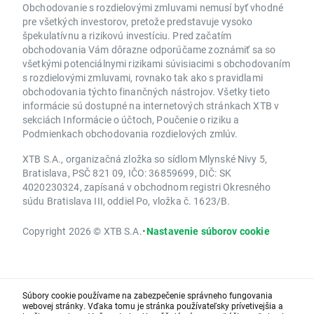
Obchodovanie s rozdielovými zmluvami nemusí byť vhodné
pre všetkých investorov, pretože predstavuje vysoko
špekulatívnu a rizikovú investíciu. Pred začatím
obchodovania Vám dôrazne odporúčame zoznámiť sa so
všetkými potenciálnymi rizikami súvisiacimi s obchodovaním
s rozdielovými zmluvami, rovnako tak ako s pravidlami
obchodovania týchto finančných nástrojov. Všetky tieto
informácie sú dostupné na internetových stránkach XTB v
sekciách Informácie o účtoch, Poučenie o riziku a
Podmienkach obchodovania rozdielových zmlúv.
XTB S.A., organizačná zložka so sídlom Mlynské Nivy 5,
Bratislava, PSČ 821 09, IČO: 36859699, DIČ: SK
4020230324, zapísaná v obchodnom registri Okresného
súdu Bratislava III, oddiel Po, vložka č. 1623/B.
Copyright 2026 © XTB S.A.
•
Nastavenie súborov cookie
Súbory cookie používame na zabezpečenie správneho fungovania
webovej stránky. Vďaka tomu je stránka používateľsky prívetivejšia a