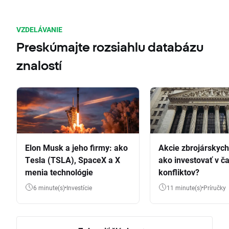
VZDELÁVANIE
Preskúmajte rozsiahlu databázu
znalostí
Elon Musk a jeho firmy: ako
Akcie zbrojárskych 
Tesla (TSLA), SpaceX a X
ako investovať v č
menia technológie
konfliktov?
6 minute(s)
Investície
11 minute(s)
Príručky