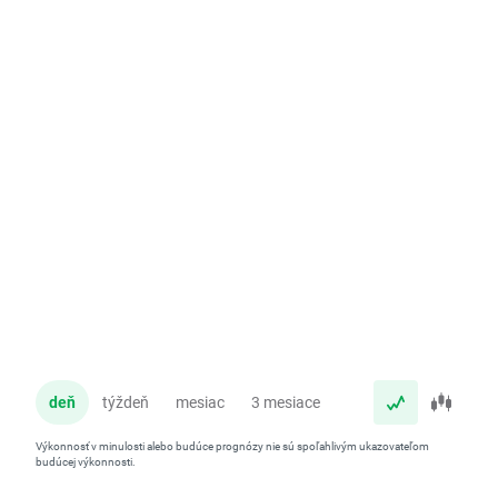
deň
týždeň
mesiac
3 mesiace
rok
Výkonnosť v minulosti alebo budúce prognózy nie sú spoľahlivým ukazovateľom
budúcej výkonnosti.