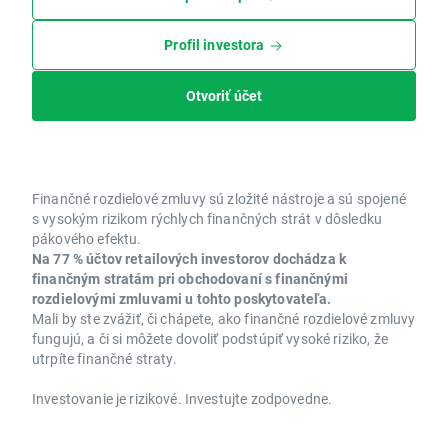
Profil investora
Otvoriť účet
Finančné rozdielové zmluvy sú zložité nástroje a sú spojené
s vysokým rizikom rýchlych finančných strát v dôsledku
pákového efektu.
Na 77 % účtov retailových investorov dochádza k
finančným stratám pri obchodovaní s finančnými
rozdielovými zmluvami u tohto poskytovateľa.
Mali by ste zvážiť, či chápete, ako finančné rozdielové zmluvy
fungujú, a či si môžete dovoliť podstúpiť vysoké riziko, že
utrpíte finančné straty.
Investovanie je rizikové. Investujte zodpovedne.