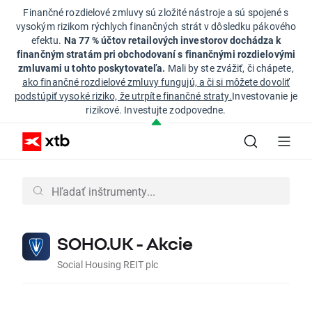
Finančné rozdielové zmluvy sú zložité nástroje a sú spojené s
vysokým rizikom rýchlych finančných strát v dôsledku pákového
efektu.
Na 77 % účtov retailových investorov dochádza k
finančným stratám pri obchodovaní s finančnými rozdielovými
zmluvami u tohto poskytovateľa.
Mali by ste zvážiť, či chápete,
ako finančné rozdielové zmluvy fungujú, a či si môžete dovoliť
podstúpiť vysoké riziko, že utrpíte finančné straty.
Investovanie je
rizikové. Investujte zodpovedne.
SOHO.UK - Akcie
Social Housing REIT plc