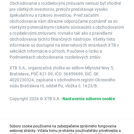
Obchodovanie s rozdielovými zmluvami nemusí byť vhodné
pre všetkých investorov, pretože predstavuje vysoko
špekulatívnu a rizikovú investíciu. Pred začatím
obchodovania Vám dôrazne odporúčame zoznámiť sa so
všetkými potenciálnymi rizikami súvisiacimi s obchodovaním
s rozdielovými zmluvami, rovnako tak ako s pravidlami
obchodovania týchto finančných nástrojov. Všetky tieto
informácie sú dostupné na internetových stránkach XTB v
sekciách Informácie o účtoch, Poučenie o riziku a
Podmienkach obchodovania rozdielových zmlúv.
XTB S.A., organizačná zložka so sídlom Mlynské Nivy 5,
Bratislava, PSČ 821 09, IČO: 36859699, DIČ: SK
4020230324, zapísaná v obchodnom registri Okresného
súdu Bratislava III, oddiel Po, vložka č. 1623/B.
Copyright 2026 © XTB S.A.
•
Nastavenie súborov cookie
Súbory cookie používame na zabezpečenie správneho fungovania
webovej stránky. Vďaka tomu je stránka používateľsky prívetivejšia a