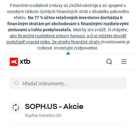
Finančné rozdielové zmluvy sú zložité nástroje a sú spojené s
vysokým rizikom rýchlych finančných strát v dôsledku pákového
efektu.
Na 77 % účtov retailových investorov dochádza k
finančným stratám pri obchodovaní s finančnými rozdielovými
zmluvami u tohto poskytovateľa.
Mali by ste zvážiť, či chápete,
ako finančné rozdielové zmluvy fungujú, a či si môžete dovoliť
podstúpiť vysoké riziko, že utrpíte finančné straty.
Investovanie je
rizikové. Investujte zodpovedne.
SOPH.US - Akcie
Sophia Genetics SA