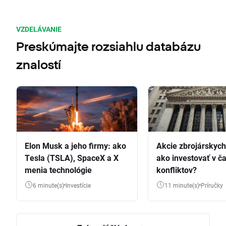
VZDELÁVANIE
Preskúmajte rozsiahlu databázu
znalostí
Elon Musk a jeho firmy: ako
Akcie zbrojárskych 
Tesla (TSLA), SpaceX a X
ako investovať v č
menia technológie
konfliktov?
6 minute(s)
Investície
11 minute(s)
Príručky