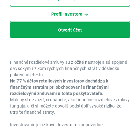
Profil investora
Otvoriť účet
Finančné rozdielové zmluvy sú zložité nástroje a sú spojené
s vysokým rizikom rýchlych finančných strát v dôsledku
pákového efektu.
Na 77 % účtov retailových investorov dochádza k
finančným stratám pri obchodovaní s finančnými
rozdielovými zmluvami u tohto poskytovateľa.
Mali by ste zvážiť, či chápete, ako finančné rozdielové zmluvy
fungujú, a či si môžete dovoliť podstúpiť vysoké riziko, že
utrpíte finančné straty.
Investovanie je rizikové. Investujte zodpovedne.