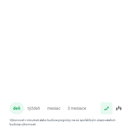
deň
týždeň
mesiac
3 mesiace
rok
Výkonnosť v minulosti alebo budúce prognózy nie sú spoľahlivým ukazovateľom
budúcej výkonnosti.