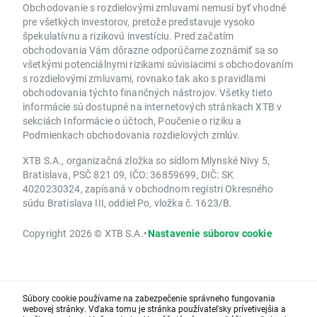
Obchodovanie s rozdielovými zmluvami nemusí byť vhodné
pre všetkých investorov, pretože predstavuje vysoko
špekulatívnu a rizikovú investíciu. Pred začatím
obchodovania Vám dôrazne odporúčame zoznámiť sa so
všetkými potenciálnymi rizikami súvisiacimi s obchodovaním
s rozdielovými zmluvami, rovnako tak ako s pravidlami
obchodovania týchto finančných nástrojov. Všetky tieto
informácie sú dostupné na internetových stránkach XTB v
sekciách Informácie o účtoch, Poučenie o riziku a
Podmienkach obchodovania rozdielových zmlúv.
XTB S.A., organizačná zložka so sídlom Mlynské Nivy 5,
Bratislava, PSČ 821 09, IČO: 36859699, DIČ: SK
4020230324, zapísaná v obchodnom registri Okresného
súdu Bratislava III, oddiel Po, vložka č. 1623/B.
Copyright 2026 © XTB S.A.
•
Nastavenie súborov cookie
Súbory cookie používame na zabezpečenie správneho fungovania
webovej stránky. Vďaka tomu je stránka používateľsky prívetivejšia a