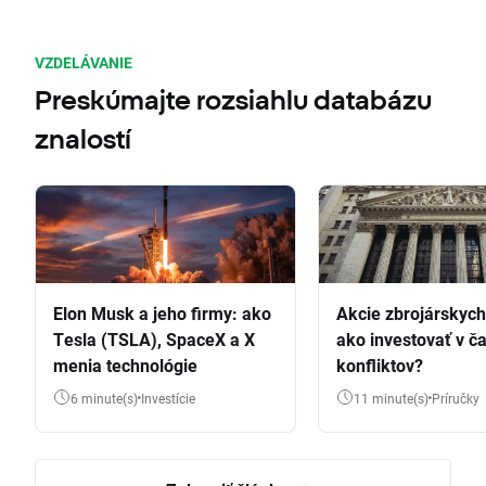
VZDELÁVANIE
Preskúmajte rozsiahlu databázu
znalostí
Elon Musk a jeho firmy: ako
Akcie zbrojárskych 
Tesla (TSLA), SpaceX a X
ako investovať v č
menia technológie
konfliktov?
6 minute(s)
Investície
11 minute(s)
Príručky