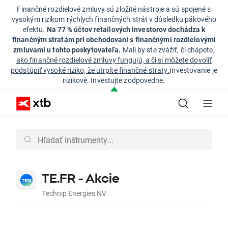
Finančné rozdielové zmluvy sú zložité nástroje a sú spojené s
vysokým rizikom rýchlych finančných strát v dôsledku pákového
efektu.
Na 77 % účtov retailových investorov dochádza k
finančným stratám pri obchodovaní s finančnými rozdielovými
zmluvami u tohto poskytovateľa.
Mali by ste zvážiť, či chápete,
ako finančné rozdielové zmluvy fungujú, a či si môžete dovoliť
podstúpiť vysoké riziko, že utrpíte finančné straty.
Investovanie je
rizikové. Investujte zodpovedne.
TE.FR - Akcie
Technip Energies NV