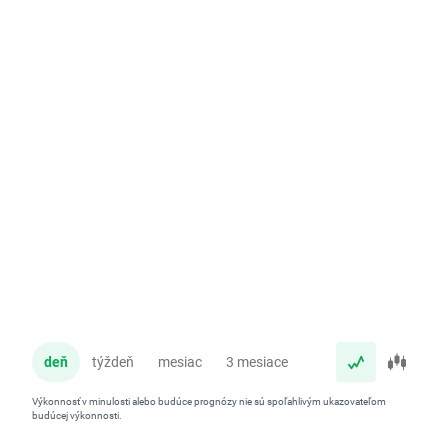
deň
týždeň
mesiac
3 mesiace
rok
Výkonnosť v minulosti alebo budúce prognózy nie sú spoľahlivým ukazovateľom
budúcej výkonnosti.