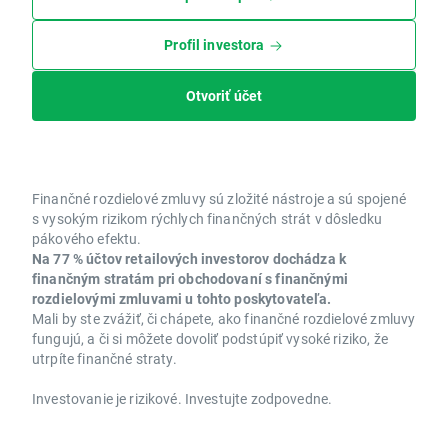
Profil investora
Otvoriť účet
Finančné rozdielové zmluvy sú zložité nástroje a sú spojené
s vysokým rizikom rýchlych finančných strát v dôsledku
pákového efektu.
Na 77 % účtov retailových investorov dochádza k
finančným stratám pri obchodovaní s finančnými
rozdielovými zmluvami u tohto poskytovateľa.
Mali by ste zvážiť, či chápete, ako finančné rozdielové zmluvy
fungujú, a či si môžete dovoliť podstúpiť vysoké riziko, že
utrpíte finančné straty.
Investovanie je rizikové. Investujte zodpovedne.