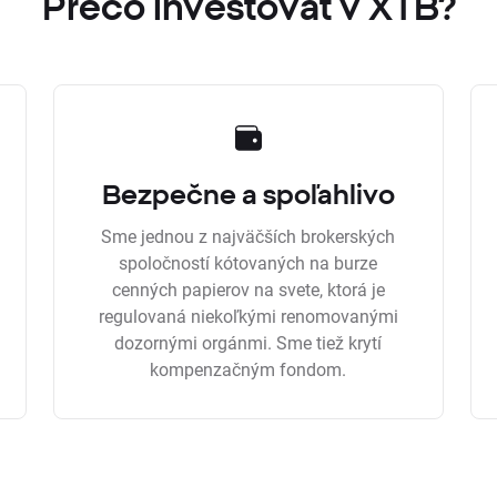
Prečo investovať v XTB?
Bezpečne a spoľahlivo
Sme jednou z najväčších brokerských
spoločností kótovaných na burze
cenných papierov na svete, ktorá je
regulovaná niekoľkými renomovanými
dozornými orgánmi. Sme tiež krytí
kompenzačným fondom.