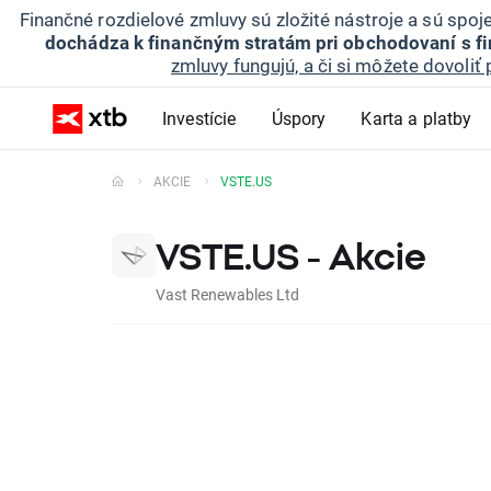
Finančné rozdielové zmluvy sú zložité nástroje a sú spo
dochádza k finančným stratám pri obchodovaní s f
zmluvy fungujú, a či si môžete dovoliť 
Investície
Úspory
Karta a platby
AKCIE
VSTE.US
VSTE.US - Akcie
Vast Renewables Ltd