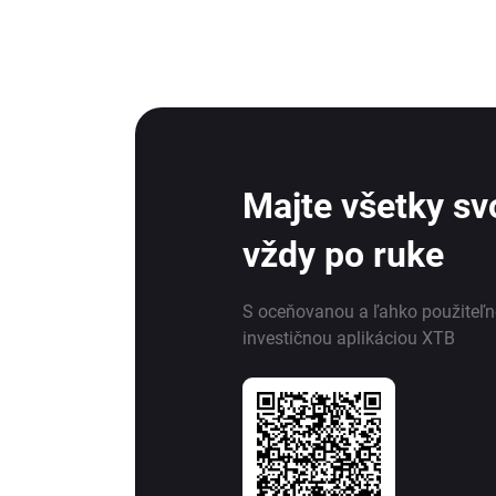
Majte všetky svo
vždy po ruke
S oceňovanou a ľahko použiteľ
investičnou aplikáciou XTB