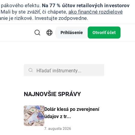
u pákového efektu.
Na 77 % účtov retailových investorov
Mali by ste zvážiť, či chápete,
ako finančné rozdielové
nie je rizikové. Investujte zodpovedne.
Prihlásenie
Otvoriť účet
NAJNOVŠIE SPRÁVY
Dolár klesá po zverejnení
údajov z tr...
7. augusta 2026