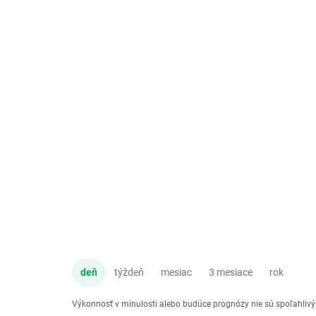
deň
týždeň
mesiac
3 mesiace
rok
Výkonnosť v minulosti alebo budúce prognózy nie sú spoľahli