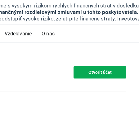
jené s vysokým rizikom rýchlych finančných strát v dôsledk
inančnými rozdielovými zmluvami u tohto poskytovateľa.
podstúpiť vysoké riziko, že utrpíte finančné straty.
Investova
Vzdelávanie
O nás
Otvoriť účet