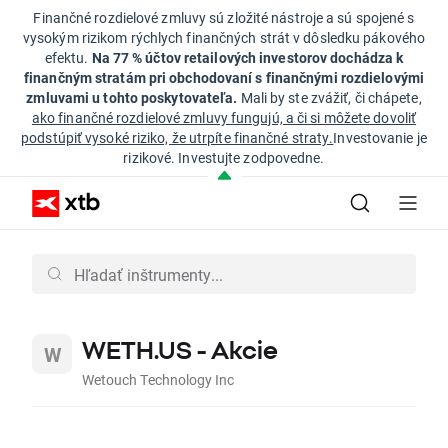
Finančné rozdielové zmluvy sú zložité nástroje a sú spojené s
vysokým rizikom rýchlych finančných strát v dôsledku pákového
efektu.
Na 77 % účtov retailových investorov dochádza k
finančným stratám pri obchodovaní s finančnými rozdielovými
zmluvami u tohto poskytovateľa.
Mali by ste zvážiť, či chápete,
ako finančné rozdielové zmluvy fungujú, a či si môžete dovoliť
podstúpiť vysoké riziko, že utrpíte finančné straty.
Investovanie je
rizikové. Investujte zodpovedne.
WETH.US - Akcie
Wetouch Technology Inc