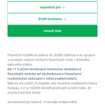
xopenhub.pro
Profil investora
Otvoriť účet
Finančné rozdielové zmluvy sú zložité nástroje a sú spojené
s vysokým rizikom rýchlych finančných strát v dôsledku
pákového efektu.
Na 77 % účtov retailových investorov dochádza k
finančným stratám pri obchodovaní s finančnými
rozdielovými zmluvami u tohto poskytovateľa.
Mali by ste zvážiť, či chápete, ako finančné rozdielové zmluvy
fungujú, a či si môžete dovoliť podstúpiť vysoké riziko, že
utrpíte finančné straty.
Investovanie je rizikové. Investujte zodpovedne.