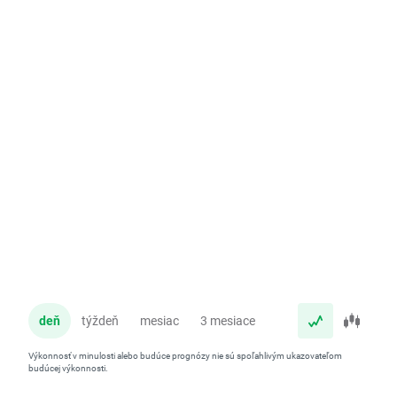
deň
týždeň
mesiac
3 mesiace
rok
Výkonnosť v minulosti alebo budúce prognózy nie sú spoľahlivým ukazovateľom
budúcej výkonnosti.