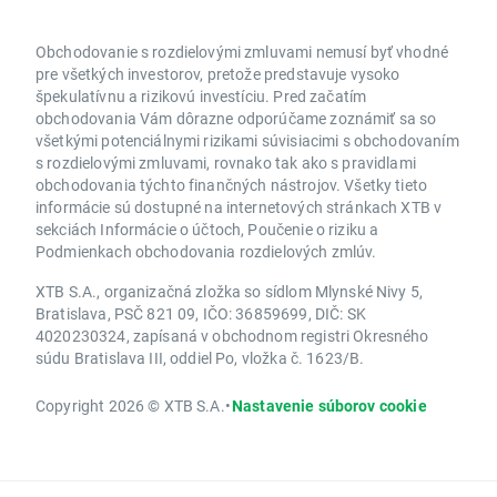
Obchodovanie s rozdielovými zmluvami nemusí byť vhodné
pre všetkých investorov, pretože predstavuje vysoko
špekulatívnu a rizikovú investíciu. Pred začatím
obchodovania Vám dôrazne odporúčame zoznámiť sa so
všetkými potenciálnymi rizikami súvisiacimi s obchodovaním
s rozdielovými zmluvami, rovnako tak ako s pravidlami
obchodovania týchto finančných nástrojov. Všetky tieto
informácie sú dostupné na internetových stránkach XTB v
sekciách Informácie o účtoch, Poučenie o riziku a
Podmienkach obchodovania rozdielových zmlúv.
XTB S.A., organizačná zložka so sídlom Mlynské Nivy 5,
Bratislava, PSČ 821 09, IČO: 36859699, DIČ: SK
4020230324, zapísaná v obchodnom registri Okresného
súdu Bratislava III, oddiel Po, vložka č. 1623/B.
Copyright 2026 © XTB S.A.
•
Nastavenie súborov cookie