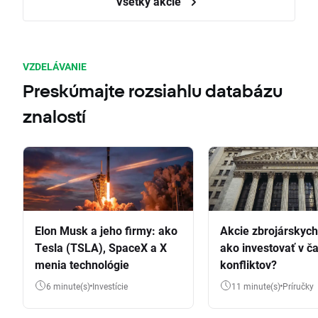
Všetky akcie
VZDELÁVANIE
Preskúmajte rozsiahlu databázu
znalostí
Elon Musk a jeho firmy: ako
Akcie zbrojárskych 
Tesla (TSLA), SpaceX a X
ako investovať v č
menia technológie
konfliktov?
6 minute(s)
Investície
11 minute(s)
Príručky