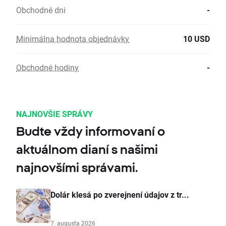
Obchodné dni
-
Minimálna hodnota objednávky
10 USD
Obchodné hodiny
-
NAJNOVŠIE SPRÁVY
Budte vždy informovaní o
aktuálnom dianí s našimi
najnovšími správami.
Dolár klesá po zverejnení údajov z tr...
7. augusta 2026