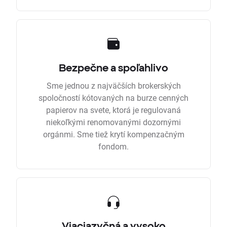
Bezpečne a spoľahlivo
Sme jednou z najväčších brokerských
spoločností kótovaných na burze cenných
papierov na svete, ktorá je regulovaná
niekoľkými renomovanými dozornými
orgánmi. Sme tiež krytí kompenzačným
fondom.
Viacjazyčná a vysoko