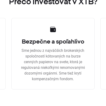
Prečo investovať v XTB?
Bezpečne a spoľahlivo
Sme jednou z najväčších brokerských
spoločností kótovaných na burze
cenných papierov na svete, ktorá je
regulovaná niekoľkými renomovanými
dozornými orgánmi. Sme tiež krytí
kompenzačným fondom.