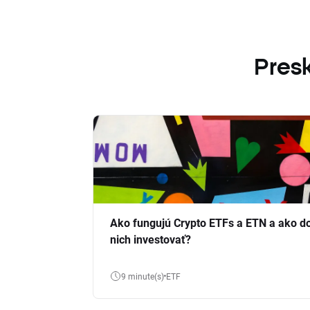
Presk
Ako fungujú Crypto ETFs a ETN a ako d
nich investovať?
9 minute(s)
ETF