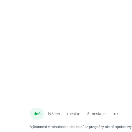
deň
týždeň
mesiac
3 mesiace
rok
Výkonnosť v minulosti alebo budúce prognózy nie sú spoľahli