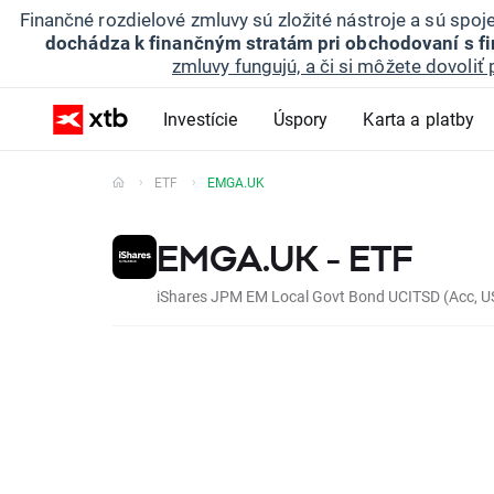
Finančné rozdielové zmluvy sú zložité nástroje a sú spo
dochádza k finančným stratám pri obchodovaní s f
zmluvy fungujú, a či si môžete dovoliť 
Investície
Úspory
Karta a platby
ETF
EMGA.UK
EMGA.UK - ETF
iShares JPM EM Local Govt Bond UCITSD (Acc, U