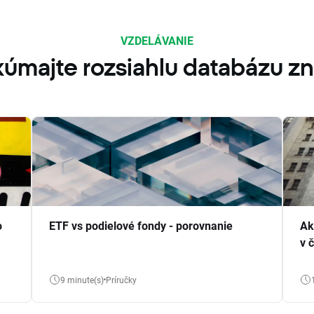
VZDELÁVANIE
úmajte rozsiahlu databázu zn
o
ETF vs podielové fondy - porovnanie
Ak
v 
9 minute(s)
Príručky