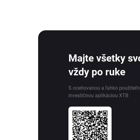
Majte všetky svo
vždy po ruke
S oceňovanou a ľahko použiteľ
investičnou aplikáciou XTB