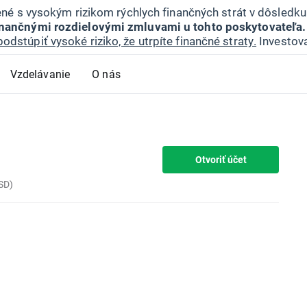
jené s vysokým rizikom rýchlych finančných strát v dôsledk
inančnými rozdielovými zmluvami u tohto poskytovateľa.
podstúpiť vysoké riziko, že utrpíte finančné straty.
Investova
Vzdelávanie
O nás
Otvoriť účet
SD)