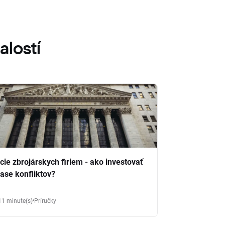
alostí
cie zbrojárskych firiem - ako investovať
čase konfliktov?
11 minute(s)
Príručky