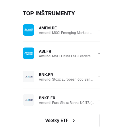
TOP INŠTRUMENTY
AMEM.DE
-
Amundi MSCI Emerging Markets UCITS (Acc EUR)
ASI.FR
-
Amundi MSCI China ESG Leaders Extra (DR) UCITS (Acc EUR)
BNK.FR
-
Amundi Stoxx European 600 Banks UCITS(Acc EUR)
BNKE.FR
-
Amundi Euro Stoxx Banks UCITS (Acc EUR)
Všetky ETF