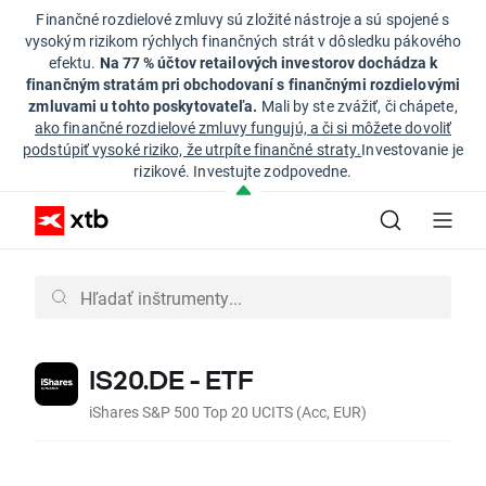
Finančné rozdielové zmluvy sú zložité nástroje a sú spojené s
vysokým rizikom rýchlych finančných strát v dôsledku pákového
efektu.
Na 77 % účtov retailových investorov dochádza k
finančným stratám pri obchodovaní s finančnými rozdielovými
zmluvami u tohto poskytovateľa.
Mali by ste zvážiť, či chápete,
ako finančné rozdielové zmluvy fungujú, a či si môžete dovoliť
podstúpiť vysoké riziko, že utrpíte finančné straty.
Investovanie je
rizikové. Investujte zodpovedne.
IS20.DE - ETF
iShares S&P 500 Top 20 UCITS (Acc, EUR)