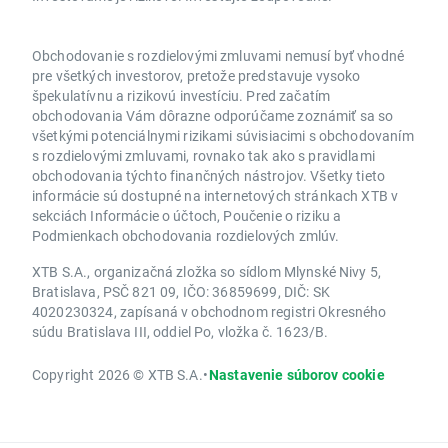
Obchodovanie s rozdielovými zmluvami nemusí byť vhodné
pre všetkých investorov, pretože predstavuje vysoko
špekulatívnu a rizikovú investíciu. Pred začatím
obchodovania Vám dôrazne odporúčame zoznámiť sa so
všetkými potenciálnymi rizikami súvisiacimi s obchodovaním
s rozdielovými zmluvami, rovnako tak ako s pravidlami
obchodovania týchto finančných nástrojov. Všetky tieto
informácie sú dostupné na internetových stránkach XTB v
sekciách Informácie o účtoch, Poučenie o riziku a
Podmienkach obchodovania rozdielových zmlúv.
XTB S.A., organizačná zložka so sídlom Mlynské Nivy 5,
Bratislava, PSČ 821 09, IČO: 36859699, DIČ: SK
4020230324, zapísaná v obchodnom registri Okresného
súdu Bratislava III, oddiel Po, vložka č. 1623/B.
Copyright 2026 © XTB S.A.
•
Nastavenie súborov cookie