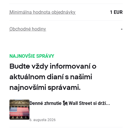
Minimálna hodnota objednávky
1 EUR
Obchodné hodiny
-
NAJNOVŠIE SPRÁVY
Budte vždy informovaní o
aktuálnom dianí s našimi
najnovšími správami.
Denné zhrnutie 🗽 Wall Street si drží...
6. augusta 2026