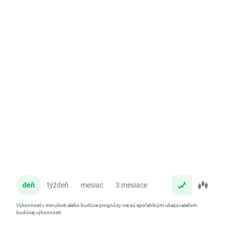
deň
týždeň
mesiac
3 mesiace
rok
Výkonnosť v minulosti alebo budúce prognózy nie sú spoľahlivým ukazovateľom
budúcej výkonnosti.