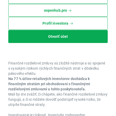
xopenhub.pro
Profil investora
Otvoriť účet
Finančné rozdielové zmluvy sú zložité nástroje a sú spojené
s vysokým rizikom rýchlych finančných strát v dôsledku
pákového efektu.
Na 77 % účtov retailových investorov dochádza k
finančným stratám pri obchodovaní s finančnými
rozdielovými zmluvami u tohto poskytovateľa.
Mali by ste zvážiť, či chápete, ako finančné rozdielové zmluvy
fungujú, a či si môžete dovoliť podstúpiť vysoké riziko, že
utrpíte finančné straty.
Investovanie je rizikové. Investujte zodpovedne.