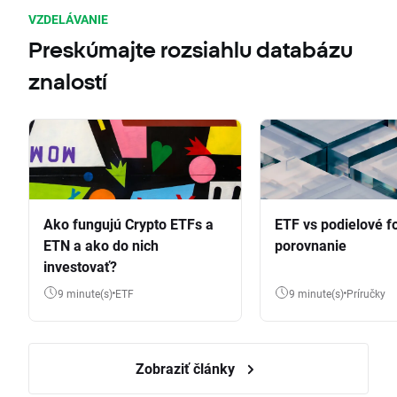
VZDELÁVANIE
Preskúmajte rozsiahlu databázu
znalostí
Ako fungujú Crypto ETFs a
ETF vs podielové f
ETN a ako do nich
porovnanie
investovať?
9 minute(s)
ETF
9 minute(s)
Príručky
Zobraziť články