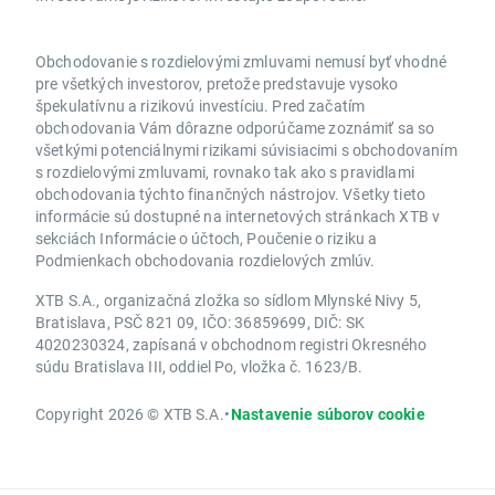
Obchodovanie s rozdielovými zmluvami nemusí byť vhodné
pre všetkých investorov, pretože predstavuje vysoko
špekulatívnu a rizikovú investíciu. Pred začatím
obchodovania Vám dôrazne odporúčame zoznámiť sa so
všetkými potenciálnymi rizikami súvisiacimi s obchodovaním
s rozdielovými zmluvami, rovnako tak ako s pravidlami
obchodovania týchto finančných nástrojov. Všetky tieto
informácie sú dostupné na internetových stránkach XTB v
sekciách Informácie o účtoch, Poučenie o riziku a
Podmienkach obchodovania rozdielových zmlúv.
XTB S.A., organizačná zložka so sídlom Mlynské Nivy 5,
Bratislava, PSČ 821 09, IČO: 36859699, DIČ: SK
4020230324, zapísaná v obchodnom registri Okresného
súdu Bratislava III, oddiel Po, vložka č. 1623/B.
Copyright 2026 © XTB S.A.
•
Nastavenie súborov cookie