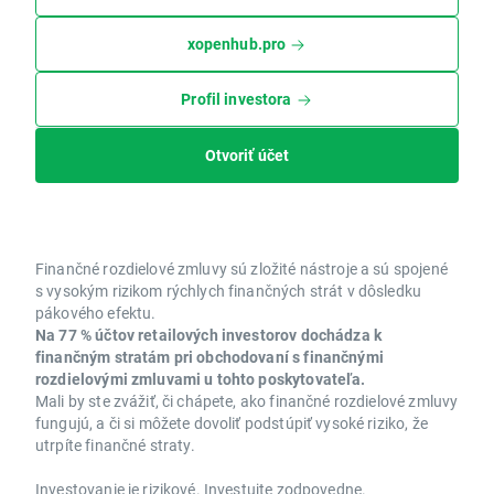
xopenhub.pro
Profil investora
Otvoriť účet
Finančné rozdielové zmluvy sú zložité nástroje a sú spojené
s vysokým rizikom rýchlych finančných strát v dôsledku
pákového efektu.
Na 77 % účtov retailových investorov dochádza k
finančným stratám pri obchodovaní s finančnými
rozdielovými zmluvami u tohto poskytovateľa.
Mali by ste zvážiť, či chápete, ako finančné rozdielové zmluvy
fungujú, a či si môžete dovoliť podstúpiť vysoké riziko, že
utrpíte finančné straty.
Investovanie je rizikové. Investujte zodpovedne.