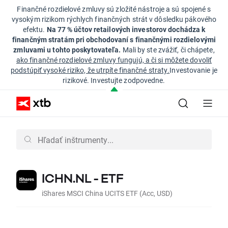
Finančné rozdielové zmluvy sú zložité nástroje a sú spojené s
vysokým rizikom rýchlych finančných strát v dôsledku pákového
efektu.
Na 77 % účtov retailových investorov dochádza k
finančným stratám pri obchodovaní s finančnými rozdielovými
zmluvami u tohto poskytovateľa.
Mali by ste zvážiť, či chápete,
ako finančné rozdielové zmluvy fungujú, a či si môžete dovoliť
podstúpiť vysoké riziko, že utrpíte finančné straty.
Investovanie je
rizikové. Investujte zodpovedne.
ICHN.NL - ETF
iShares MSCI China UCITS ETF (Acc, USD)