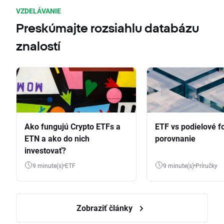
VZDELÁVANIE
Preskúmajte rozsiahlu databázu
znalostí
Ako fungujú Crypto ETFs a
ETF vs podielové f
ETN a ako do nich
porovnanie
investovať?
9 minute(s)
ETF
9 minute(s)
Príručky
Zobraziť články