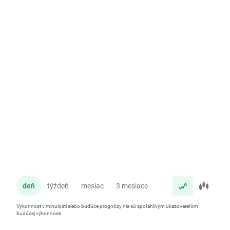
deň
týždeň
mesiac
3 mesiace
rok
Výkonnosť v minulosti alebo budúce prognózy nie sú spoľahlivým ukazovateľom
budúcej výkonnosti.