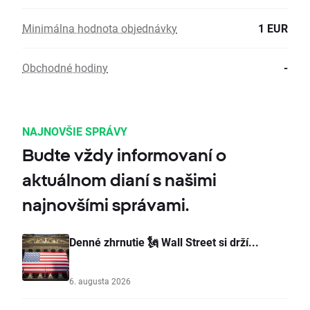
Minimálna hodnota objednávky
1 EUR
Obchodné hodiny
-
NAJNOVŠIE SPRÁVY
Budte vždy informovaní o
aktuálnom dianí s našimi
najnovšími správami.
Denné zhrnutie 🗽 Wall Street si drží...
6. augusta 2026