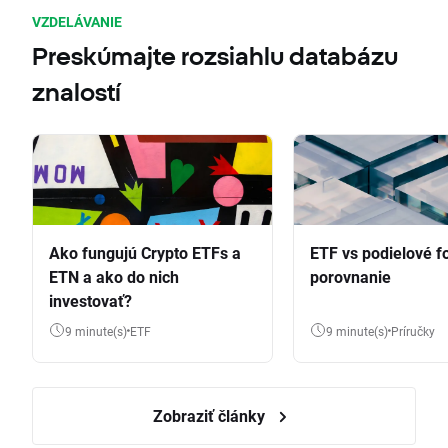
VZDELÁVANIE
Preskúmajte rozsiahlu databázu
znalostí
Ako fungujú Crypto ETFs a
ETF vs podielové f
ETN a ako do nich
porovnanie
investovať?
9 minute(s)
ETF
9 minute(s)
Príručky
Zobraziť články