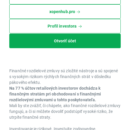
xopenhub.pro
Profil investora
Otvoriť účet
Finančné rozdielové zmluvy sú zložité nástroje a sú spojené
s vysokým rizikom rýchlych finančných strát v dôsledku
pákového efektu.
Na 77 % účtov retailových investorov dochádza k
finančným stratám pri obchodovaní s finančnými
rozdielovými zmluvami u tohto poskytovateľa.
Mali by ste zvážiť, či chápete, ako finančné rozdielové zmluvy
fungujú, a či si môžete dovoliť podstúpiť vysoké riziko, že
utrpíte finančné straty.
Investovanie je rizikové. Investujte zodpovedne.