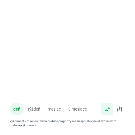
deň
týždeň
mesiac
3 mesiace
rok
Výkonnosť v minulosti alebo budúce prognózy nie sú spoľahlivým ukazovateľom
budúcej výkonnosti.