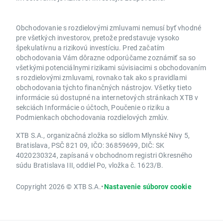
Obchodovanie s rozdielovými zmluvami nemusí byť vhodné
pre všetkých investorov, pretože predstavuje vysoko
špekulatívnu a rizikovú investíciu. Pred začatím
obchodovania Vám dôrazne odporúčame zoznámiť sa so
všetkými potenciálnymi rizikami súvisiacimi s obchodovaním
s rozdielovými zmluvami, rovnako tak ako s pravidlami
obchodovania týchto finančných nástrojov. Všetky tieto
informácie sú dostupné na internetových stránkach XTB v
sekciách Informácie o účtoch, Poučenie o riziku a
Podmienkach obchodovania rozdielových zmlúv.
XTB S.A., organizačná zložka so sídlom Mlynské Nivy 5,
Bratislava, PSČ 821 09, IČO: 36859699, DIČ: SK
4020230324, zapísaná v obchodnom registri Okresného
súdu Bratislava III, oddiel Po, vložka č. 1623/B.
Copyright 2026 © XTB S.A.
•
Nastavenie súborov cookie