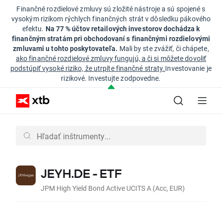
Finančné rozdielové zmluvy sú zložité nástroje a sú spojené s
vysokým rizikom rýchlych finančných strát v dôsledku pákového
efektu.
Na 77 % účtov retailových investorov dochádza k
finančným stratám pri obchodovaní s finančnými rozdielovými
zmluvami u tohto poskytovateľa.
Mali by ste zvážiť, či chápete,
ako finančné rozdielové zmluvy fungujú, a či si môžete dovoliť
podstúpiť vysoké riziko, že utrpíte finančné straty.
Investovanie je
rizikové. Investujte zodpovedne.
JEYH.DE - ETF
JPM High Yield Bond Active UCITS A (Acc, EUR)