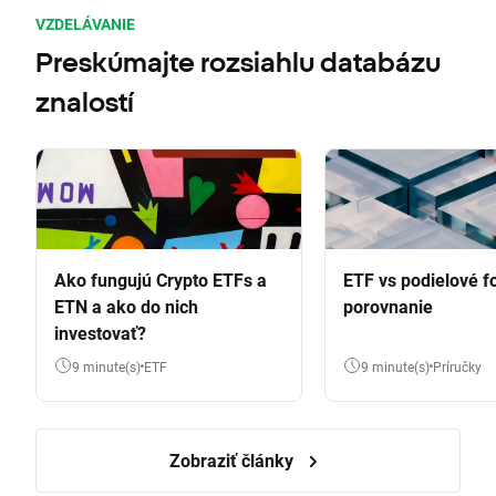
VZDELÁVANIE
Preskúmajte rozsiahlu databázu
znalostí
Ako fungujú Crypto ETFs a
ETF vs podielové f
ETN a ako do nich
porovnanie
investovať?
9 minute(s)
ETF
9 minute(s)
Príručky
Zobraziť články