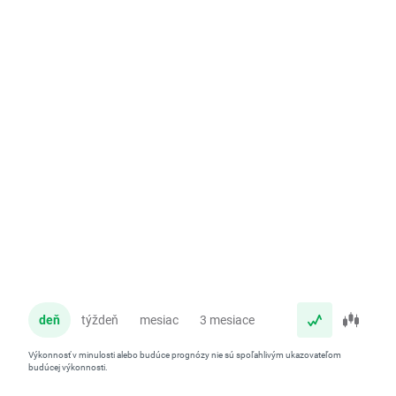
deň
týždeň
mesiac
3 mesiace
rok
Výkonnosť v minulosti alebo budúce prognózy nie sú spoľahlivým ukazovateľom
budúcej výkonnosti.