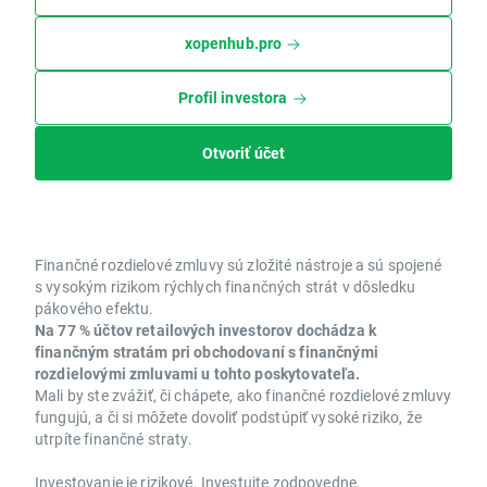
xopenhub.pro
Profil investora
Otvoriť účet
Finančné rozdielové zmluvy sú zložité nástroje a sú spojené
s vysokým rizikom rýchlych finančných strát v dôsledku
pákového efektu.
Na 77 % účtov retailových investorov dochádza k
finančným stratám pri obchodovaní s finančnými
rozdielovými zmluvami u tohto poskytovateľa.
Mali by ste zvážiť, či chápete, ako finančné rozdielové zmluvy
fungujú, a či si môžete dovoliť podstúpiť vysoké riziko, že
utrpíte finančné straty.
Investovanie je rizikové. Investujte zodpovedne.