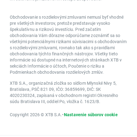
Obchodovanie s rozdielovými zmluvami nemusí byť vhodné
pre všetkých investorov, pretože predstavuje vysoko
špekulatívnu a rizikovú investíciu. Pred začatím
obchodovania Vám dôrazne odporúčame zoznámiť sa so
všetkými potenciálnymi rizikami súvisiacimi s obchodovaním
s rozdielovými zmluvami, rovnako tak ako s pravidlami
obchodovania týchto finančných nástrojov. Všetky tieto
informácie sú dostupné na internetových stránkach XTB v
sekciách Informácie o účtoch, Poučenie o riziku a
Podmienkach obchodovania rozdielových zmlúv.
XTB S.A., organizačná zložka so sídlom Mlynské Nivy 5,
Bratislava, PSČ 821 09, IČO: 36859699, DIČ: SK
4020230324, zapísaná v obchodnom registri Okresného
súdu Bratislava III, oddiel Po, vložka č. 1623/B.
Copyright 2026 © XTB S.A.
•
Nastavenie súborov cookie