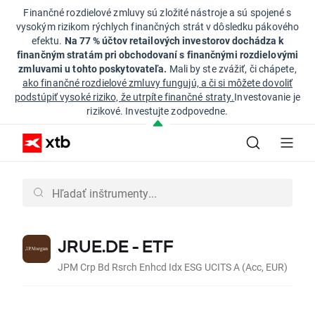
Finančné rozdielové zmluvy sú zložité nástroje a sú spojené s
vysokým rizikom rýchlych finančných strát v dôsledku pákového
efektu.
Na 77 % účtov retailových investorov dochádza k
finančným stratám pri obchodovaní s finančnými rozdielovými
zmluvami u tohto poskytovateľa.
Mali by ste zvážiť, či chápete,
ako finančné rozdielové zmluvy fungujú, a či si môžete dovoliť
podstúpiť vysoké riziko, že utrpíte finančné straty.
Investovanie je
rizikové. Investujte zodpovedne.
JRUE.DE - ETF
JPM Crp Bd Rsrch Enhcd Idx ESG UCITS A (Acc, EUR)