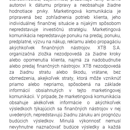
autorovi k dátumu prípravy a neobsahuje žiadne
hodnotiace prvky. Marketingová komunikácia je
pripravená bez zohľadnenia potrieb klienta, jeho
individuálnej finančnej situácie a nijakým spôsobom
nepredstavuje investičnú stratégiu. Marketingová
komunikácia nepredstavuje ponuku na predaj, ponuku,
predplatné, výzvu na nákup, reklamu alebo propagáciu
akýchkoľvek finančných nástrojov. XTB S.A.
organizačná zložka nezodpovedá za žiadne kroky
alebo opomenutia klienta, najmä za nadobudnutie
alebo predaj finančných nástrojov. XTB nezodpovedá
za žiadnu stratu alebo škodu, vrátane, bez
obmedzenia, akejkoľvek straty, ktorá môže vzniknúť
priamo alebo nepriamo, spôsobená na základe
informácií obsiahnutých v tejto marketingovej
komunikácii. V prípade, že marketingová komunikácia
obsahuje akékoľvek informácie o akýchkoľvek
výsledkoch týkajúcich sa finančných nástrojov v nej
uvedených, nepredstavujú žiadnu záruku ani prognózu
budúcich výsledkov. Minulá výkonnosť nemusí
nevyhnutne naznačovať budúce výsledky a každá