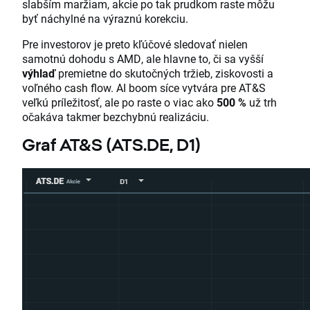
slabším maržiam, akcie po tak prudkom raste môžu
byť náchylné na výraznú korekciu.
Pre investorov je preto kľúčové sledovať nielen
samotnú dohodu s AMD, ale hlavne to, či sa vyšší
výhlaď
premietne do skutočných tržieb, ziskovosti a
voľného cash flow. AI boom síce vytvára pre AT&S
veľkú príležitosť, ale po raste o viac ako
500 %
už trh
očakáva takmer bezchybnú realizáciu.
Graf
AT&S
(
ATS.DE, D1
)