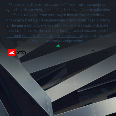
Finančné rozdielové zmluvy sú zložité nástroje a sú spojené s
vysokým rizikom rýchlych finančných strát v dôsledku pákového
efektu.
Na 77 % účtov retailových investorov dochádza k
finančným stratám pri obchodovaní s finančnými rozdielovými
zmluvami u tohto poskytovateľa.
Mali by ste zvážiť, či chápete,
ako finančné rozdielové zmluvy fungujú, a či si môžete dovoliť
podstúpiť vysoké riziko, že utrpíte finančné straty.
Investovanie je
rizikové. Investujte zodpovedne.