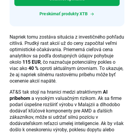
Preskúmať produkty XTB
Napriek tomu zostáva situácia z investičného pohľadu
citlivá. Prudký rast akcií už do ceny započítal veľmi
optimistické očakávania. Priemerná cieľová cena
analytikov sa podľa dostupných údajov pohybuje
okolo
115 EUR
, čo naznačuje potenciálny pokles o
viac ako
40 %
oproti aktuálnym úrovniam. To ukazuje,
že aj napriek silnému rastovému príbehu môže byť
ocenenie akcií napäté.
AT&S tak stojí na hranici medzi atraktívnym
AI
príbehom
a vysokým valuačným rizikom. Ak sa firme
podarí úspešne rozšíriť výrobu v Malajzii a dlhodobo
dodávať kľúčové komponenty pre AMD a ďalších
zákazníkov, môže si udržať silnú pozíciu v
dodávateľskom reťazci umelej inteligencie. Ak by však
došlo k oneskoreniu výroby, poklesu dopytu alebo