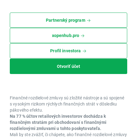
Partnerský program
xopenhub.pro
Profil investora
Otvoriť účet
Finančné rozdielové zmluvy sú zložité nástroje a sú spojené
s vysokým rizikom rýchlych finančných strát v dôsledku
pákového efektu.
Na 77 % účtov retailových investorov dochádza k
finančným stratám pri obchodovaní s finančnými
rozdielovými zmluvami u tohto poskytovateľa.
Mali by ste zvážiť, či chápete, ako finančné rozdielové zmluvy