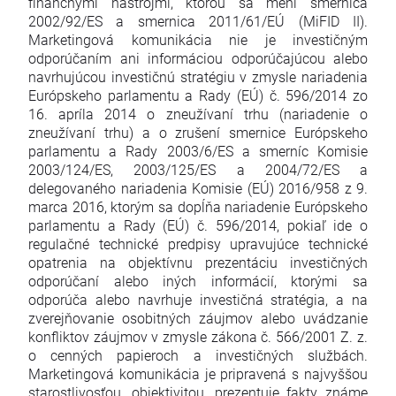
finančnými nástrojmi, ktorou sa mení smernica
2002/92/ES a smernica 2011/61/EÚ (MiFID II).
Marketingová komunikácia nie je investičným
odporúčaním ani informáciou odporúčajúcou alebo
navrhujúcou investičnú stratégiu v zmysle nariadenia
Európskeho parlamentu a Rady (EÚ) č. 596/2014 zo
16. apríla 2014 o zneužívaní trhu (nariadenie o
zneužívaní trhu) a o zrušení smernice Európskeho
parlamentu a Rady 2003/6/ES a smerníc Komisie
2003/124/ES, 2003/125/ES a 2004/72/ES a
delegovaného nariadenia Komisie (EÚ) 2016/958 z 9.
marca 2016, ktorým sa dopĺňa nariadenie Európskeho
parlamentu a Rady (EÚ) č. 596/2014, pokiaľ ide o
regulačné technické predpisy upravujúce technické
opatrenia na objektívnu prezentáciu investičných
odporúčaní alebo iných informácií, ktorými sa
odporúča alebo navrhuje investičná stratégia, a na
zverejňovanie osobitných záujmov alebo uvádzanie
konfliktov záujmov v zmysle zákona č. 566/2001 Z. z.
o cenných papieroch a investičných službách.
Marketingová komunikácia je pripravená s najvyššou
starostlivosťou, objektivitou, prezentuje fakty známe