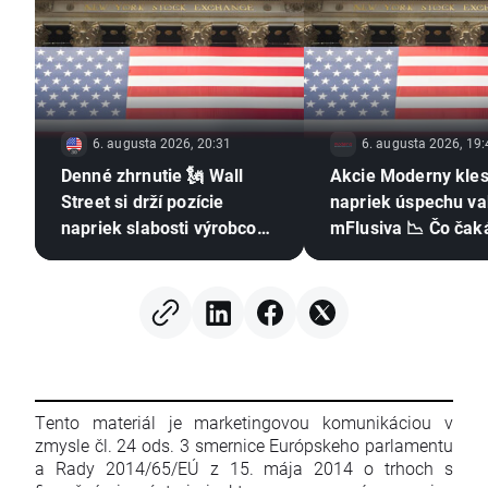
6. augusta 2026, 20:31
6. augusta 2026, 19:
Denné zhrnutie 🗽 Wall
Akcie Moderny kles
Street si drží pozície
napriek úspechu va
napriek slabosti výrobcov
mFlusiva 📉 Čo čaká
pamäťových čipov, cena
trhu s mRNA vakcí
ropy rastie
Tento materiál je marketingovou komunikáciou v
zmysle čl. 24 ods. 3 smernice Európskeho parlamentu
a Rady 2014/65/EÚ z 15. mája 2014 o trhoch s