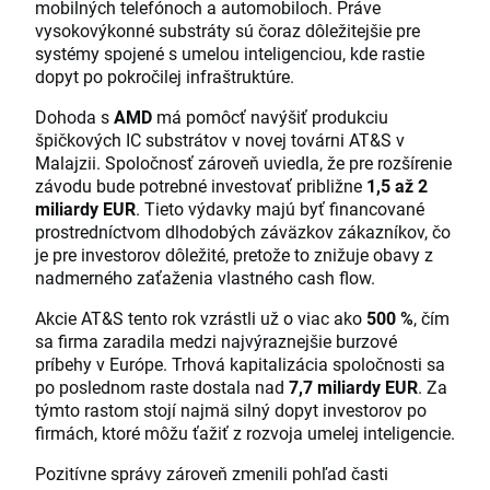
mobilných telefónoch a automobiloch. Práve
vysokovýkonné substráty sú čoraz dôležitejšie pre
systémy spojené s umelou inteligenciou, kde rastie
dopyt po pokročilej infraštruktúre.
Dohoda s
AMD
má pomôcť navýšiť produkciu
špičkových IC substrátov v novej továrni AT&S v
Malajzii. Spoločnosť zároveň uviedla, že pre rozšírenie
závodu bude potrebné investovať približne
1,5 až 2
miliardy EUR
. Tieto výdavky majú byť financované
prostredníctvom dlhodobých záväzkov zákazníkov, čo
je pre investorov dôležité, pretože to znižuje obavy z
nadmerného zaťaženia vlastného cash flow.
Akcie AT&S tento rok vzrástli už o viac ako
500 %
, čím
sa firma zaradila medzi najvýraznejšie burzové
príbehy v Európe. Trhová kapitalizácia spoločnosti sa
po poslednom raste dostala nad
7,7 miliardy EUR
. Za
týmto rastom stojí najmä silný dopyt investorov po
firmách, ktoré môžu ťažiť z rozvoja umelej inteligencie.
Pozitívne správy zároveň zmenili pohľad časti