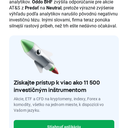
analytikov.
Oddo BHF
zvýšila odporúčanie pre akcie
AT&S z
Predať
na
Neutral
, pretože výrazné zvýšenie
výhľadu podľa analytikov narušilo pôvodnú negatívnu
investičnú tézu. Inými slovami, firma teraz ponúka
silnejší rastový príbeh, než trh ešte nedávno očakával.
Získajte prístup k viac ako 11 500
investičným inštrumentom
Akcie, ETF a CFD na kryptomeny, indexy, Forex a
komodity, všetko na jednom mieste, k dispozícii vo
Vašom jazyku.
Stiahnuť aplikáciu