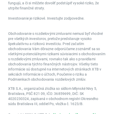
fungujú, a či si môžete dovoliť podstúpiť vysoké riziko, že
utrpíte finančné straty.
Investovanie je rizikové. Investujte zodpovedne.
Obchodovanie s rozdielovými zmluvami nemusí byť vhodné
pre všetkých investorov, pretože predstavuje vysoko
špekulatívnu a rizikovú investíciu. Pred začatím
obchodovania Vám dôrazne odporúčame zoznámiť sa so
všetkými potenciálnymi rizikami súvisiacimi s obchodovaním
s rozdielovými zmluvami, rovnako tak ako s pravidlami
obchodovania týchto finančných nástrojov. Všetky tieto
informácie sú dostupné na internetových stránkach XTB v
sekciách Informácie o účtoch, Poučenie o riziku a
Podmienkach obchodovania rozdielových zmlúv.
XTB S.A., organizačná zložka so sídlom Mlynské Nivy 5,
Bratislava, PSČ 821 09, IČO: 36859699, DIČ: SK
4020230324, zapísaná v obchodnom registri Okresného
súdu Bratislava III, oddiel Po, vložka č. 1623/B.