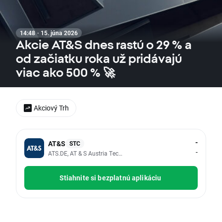
14:48 · 15. júna 2026
Akcie AT&S dnes rastú o 29 % a
od začiatku roka už pridávajú
viac ako 500 % 🚀
Akciový Trh
-
AT&S
STC
-
ATS.DE, AT & S Austria Technologie & Systemtechnik AG
Stiahnite si bezplatnú aplikáciu