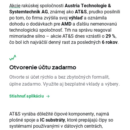
Akcie
rakúskej spoločnosti
Austria Technologie &
Systemtechnik AG
, známej ako
AT&S
, prudko posilnili
po tom, čo firma zvýšila svoj
výhlaď
a oznámila
dohodu o dodávkach pre
AMD
a ďalšiu nemenovanú
technologickú spoločnosť. Trh na správu reagoval
mimoriadne silno – akcie AT&S dnes vzrástli o
29 %
,
čo bol ich najväčší denný rast za posledných
6 rokov
.
Otvorenie účtu zadarmo
Otvorte si účet rýchlo a bez zbytočných formalít,
úplne zadarmo. Využite aj bezplatné vklady a výbery.
Stiahnuť aplikáciu
AT&S vyrába dôležité čipové komponenty, najmä
plošné spoje a
IC substráty
, ktoré prepájajú čipy so
systémami používanými v dátových centrách,