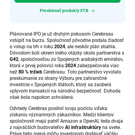
Preskúmať produkty XTB
Plánované IPO je už druhým pokusom Cerebrasu
vstúpiť na burzu. Spoločnosť pôvodne podala žiadosť
o vstup na trh v roku
2024
, ale neskôr plán stiahla.
Dôvodom boli okrem iného otázky okolo partnerstva s
G42
, spoločnosťou zo Spojených arabských emirátov,
ktorá v prvej polovici roka
2024
zabezpečovala viac
než
80 % tržieb
Cerebrasu. Toto partnerstvo vyvolalo
preskúmanie zo strany Výboru pre zahraničné
investície v Spojených štátoch, ktorý sa zaoberá
vplyvom transakcií na národnú bezpečnosť. Dohoda
však bola napokon schválená.
Odvtedy Cerebras posilnil svoju pozíciu vďaka
získaniu významných zákazníkov. Medzi klientov
spoločnosti majú patriť Amazon a OpenAI, teda dvaja
z najväčších budovateľov
AI infraštruktúry
na svete.
Práve tieto mená môžu investorom dodávať väčšiu