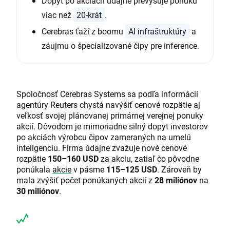
Dopyt po akciách údajne prevyšuje ponuku
viac než
20-krát
.
Cerebras ťaží z boomu
AI infraštruktúry
a
záujmu o špecializované čipy pre inference.
Spoločnosť Cerebras Systems sa podľa informácií
agentúry Reuters chystá navýšiť cenové rozpätie aj
veľkosť svojej plánovanej primárnej verejnej ponuky
akcií. Dôvodom je mimoriadne silný dopyt investorov
po akciách výrobcu čipov zameraných na umelú
inteligenciu. Firma údajne zvažuje nové cenové
rozpätie
150–160 USD
za akciu, zatiaľ čo pôvodne
ponúkala
akcie
v pásme
115–125 USD
. Zároveň by
mala zvýšiť počet ponúkaných akcií z
28 miliónov
na
30 miliónov
.