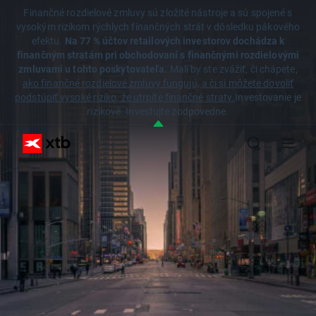
Finančné rozdielové zmluvy sú zložité nástroje a sú spojené s
vysokým rizikom rýchlych finančných strát v dôsledku pákového
efektu.
Na 77 % účtov retailových investorov dochádza k
finančným stratám pri obchodovaní s finančnými rozdielovými
zmluvami u tohto poskytovateľa.
Mali by ste zvážiť, či chápete,
ako finančné rozdielové zmluvy fungujú, a či si môžete dovoliť
podstúpiť vysoké riziko, že utrpíte finančné straty.
Investovanie je
rizikové. Investujte zodpovedne.