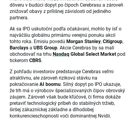
dôveru v budúci dopyt po čipoch Cerebrasu a zároveň
znižovať obavy z prílišnej závislosti od jediného
partnera.
Ak sa IPO uskutoční podľa očakávaní, mohlo by ísť o
najväčšiu globálnu primárnu verejnú ponuku akcií
tohto roka. Emisiu povedú
Morgan Stanley
,
Citigroup
,
Barclays
a
UBS Group
. Akcie Cerebras by sa mali
obchodovať na trhu
Nasdaq
Global Select Market
pod
tickerom
CBRS
.
Z pohľadu investorov predstavuje Cerebras veľmi
atraktívnu, ale zároveň rizikovú stávku na
pokračovanie
AI boomu
. Silný dopyt po IPO ukazuje,
že trh má o výrobcov špecializovaných čipov obrovský
záujem. Zároveň však bude kľúčové, či firma dokáže
pretaviť technologický príbeh do stabilných tržieb,
širšej zákazníckej základne a dlhodobej
konkurencieschopnosti voči dominantnej Nvidii.