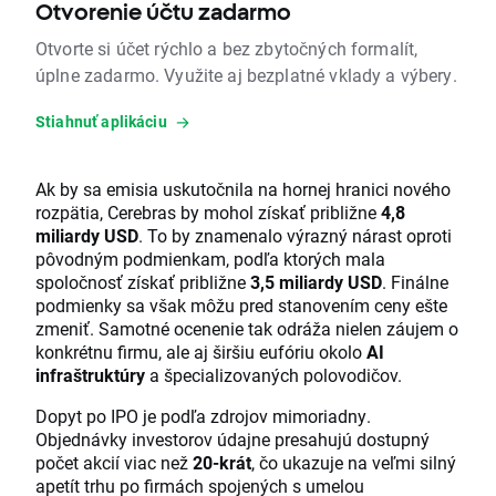
Otvorenie účtu zadarmo
Otvorte si účet rýchlo a bez zbytočných formalít,
úplne zadarmo. Využite aj bezplatné vklady a výbery.
Stiahnuť aplikáciu
Ak by sa emisia uskutočnila na hornej hranici nového
rozpätia, Cerebras by mohol získať približne
4,8
miliardy USD
. To by znamenalo výrazný nárast oproti
pôvodným podmienkam, podľa ktorých mala
spoločnosť získať približne
3,5 miliardy USD
. Finálne
podmienky sa však môžu pred stanovením ceny ešte
zmeniť. Samotné ocenenie tak odráža nielen záujem o
konkrétnu firmu, ale aj širšiu eufóriu okolo
AI
infraštruktúry
a špecializovaných polovodičov.
Dopyt po IPO je podľa zdrojov mimoriadny.
Objednávky investorov údajne presahujú dostupný
počet akcií viac než
20-krát
, čo ukazuje na veľmi silný
apetít trhu po firmách spojených s umelou