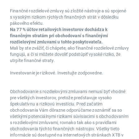
Finančné rozdielové zmluvy sú zložité nástroje a sú spojené
s vysokým rizikom rýchlych finančných strát v dôsledku
pákového efektu.
Na 77 % účtov retailových investorov dochádza k
finančným stratám pri obchodovaní s finančnými
rozdielovými zmluvami u tohto poskytovateľa.
Mali by ste zvážiť, či chápete, ako finančné rozdielové zmluvy
fungujú, a či si môžete dovoliť podstúpiť vysoké riziko, že
utrpíte finančné straty.
Investovanie je rizikové. Investujte zodpovedne.
Obchodovanie s rozdielovými zmluvami nemusí byť vhodné
pre všetkých investorov, pretože predstavuje vysoko
špekulatívnu a rizikovú investíciu. Pred začatím
obchodovania Vám dôrazne odporúčame zoznámiť sa so
všetkými potenciálnymi rizikami súvisiacimi s obchodovaním
s rozdielovými zmluvami, rovnako tak ako s pravidlami
obchodovania týchto finančných nástrojov. Všetky tieto
informácie sú dostupné na internetových stránkach XTB v