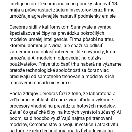
inteligenciou. Cerebras má cenu ponuky stanoviť
13.
mája
a práve rastúci záujem investorov teraz firme
umožňuje agresívnejšie nastaviť podmienky
emisie
.
Cerebras sídli v kalifornskom Sunnyvale a vyrába
špecializované čipy na prevádzku pokročilých
modelov umelej inteligencie. Firma pôsobí na trhu,
ktorému dominuje Nvidia, ale snaží sa odlíšiť
zameraním na oblasť inference. Ide o výpočty, ktoré
umožňujú AI modelom odpovedať na otázky
používateľov. Práve táto časť trhu naberá na význame,
pretože technologické spoločnosti sa čoraz viac
presúvajú od samotného trénovania modelov k ich
masovému nasadeniu v praxi.
Podľa zdrojov Cerebras ťaží z toho, že laboratóriá a
veľkí hráči v oblasti AI čoraz viac hľadajú výkonné
procesory vhodné na prevádzku hotových modelov.
Zatiaľ čo grafické čipy, na ktorých vyrástol súčasný AI
boom, sa dlhodobo využívajú najmä pri trénovaní
modelov, Cerebras stavia svoju investičnú atraktivitu
na tom, že jeho technológia má byť vhodnejšia na