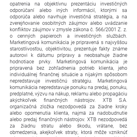
opatrenia na objektívnu prezentáciu investičných
odporúčaní alebo iných informácií, ktorými sa
odporúča alebo navrhuje investičná stratégia, a na
zverejňovanie osobitných záujmov alebo uvádzanie
konfliktov záujmov v zmysle zákona č. 566/2001 Z. z.
o cenných papieroch a investičných službách.
Marketingová komunikácia je pripravená s najvyššou
starostlivosťou, objektivitou, prezentuje fakty známe
autorovi k dátumu prípravy a neobsahuje žiadne
hodnotiace prvky. Marketingová komunikácia je
pripravená bez zohľadnenia potrieb klienta, jeho
individuálnej finančnej situácie a nijakým spôsobom
nepredstavuje investičnú stratégiu. Marketingová
komunikácia nepredstavuje ponuku na predaj, ponuku,
predplatné, výzvu na nákup, reklamu alebo propagáciu
akýchkoľvek finančných nástrojov. XTB S.A.
organizačná zložka nezodpovedá za žiadne kroky
alebo opomenutia klienta, najmä za nadobudnutie
alebo predaj finančných nástrojov. XTB nezodpovedá
za žiadnu stratu alebo škodu, vrátane, bez
obmedzenia, akejkoľvek straty, ktorá môže vzniknúť