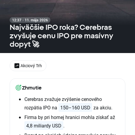
12:37 · 11. mája 2026
Najväčšie IPO roka? Cerebras
zvyšuje cenu IPO pre masívny
dopyt 🚀
Akciový Trh
Zhrnutie
Cerebras zvažuje zvýšenie cenového
rozpätia IPO na
150–160 USD
za akciu.
Firma by pri hornej hranici mohla získať až
4,8 miliardy USD
.