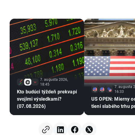
7. augusta 2026,
18:45
7. augusta 
Kto budúci týždeň prekvapí
16:33
svojimi výsledkami?
US OPEN: Mierny o
(07.08.2026)
tieni slabého trhu p