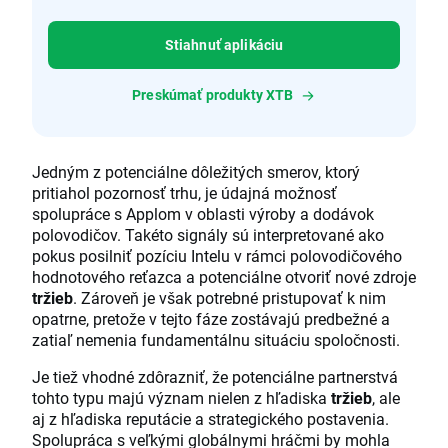
Stiahnuť aplikáciu
Preskúmať produkty XTB
Jedným z potenciálne dôležitých smerov, ktorý
pritiahol pozornosť trhu, je údajná možnosť
spolupráce s Applom v oblasti výroby a dodávok
polovodičov. Takéto signály sú interpretované ako
pokus posilniť pozíciu Intelu v rámci polovodičového
hodnotového reťazca a potenciálne otvoriť nové zdroje
tržieb
. Zároveň je však potrebné pristupovať k nim
opatrne, pretože v tejto fáze zostávajú predbežné a
zatiaľ nemenia fundamentálnu situáciu spoločnosti.
Je tiež vhodné zdôrazniť, že potenciálne partnerstvá
tohto typu majú význam nielen z hľadiska
tržieb
, ale
aj z hľadiska reputácie a strategického postavenia.
Spolupráca s veľkými globálnymi hráčmi by mohla