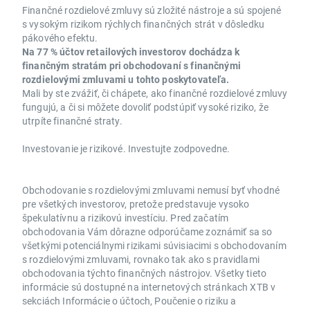
Finančné rozdielové zmluvy sú zložité nástroje a sú spojené
s vysokým rizikom rýchlych finančných strát v dôsledku
pákového efektu.
Na 77 % účtov retailových investorov dochádza k
finančným stratám pri obchodovaní s finančnými
rozdielovými zmluvami u tohto poskytovateľa.
Mali by ste zvážiť, či chápete, ako finančné rozdielové zmluvy
fungujú, a či si môžete dovoliť podstúpiť vysoké riziko, že
utrpíte finančné straty.
Investovanie je rizikové. Investujte zodpovedne.
Obchodovanie s rozdielovými zmluvami nemusí byť vhodné
pre všetkých investorov, pretože predstavuje vysoko
špekulatívnu a rizikovú investíciu. Pred začatím
obchodovania Vám dôrazne odporúčame zoznámiť sa so
všetkými potenciálnymi rizikami súvisiacimi s obchodovaním
s rozdielovými zmluvami, rovnako tak ako s pravidlami
obchodovania týchto finančných nástrojov. Všetky tieto
informácie sú dostupné na internetových stránkach XTB v
sekciách Informácie o účtoch, Poučenie o riziku a