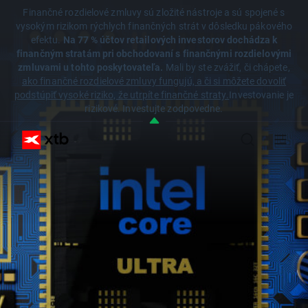
Finančné rozdielové zmluvy sú zložité nástroje a sú spojené s
vysokým rizikom rýchlych finančných strát v dôsledku pákového
efektu.
Na 77 % účtov retailových investorov dochádza k
finančným stratám pri obchodovaní s finančnými rozdielovými
zmluvami u tohto poskytovateľa.
Mali by ste zvážiť, či chápete,
ako finančné rozdielové zmluvy fungujú, a či si môžete dovoliť
podstúpiť vysoké riziko, že utrpíte finančné straty.
Investovanie je
rizikové. Investujte zodpovedne.