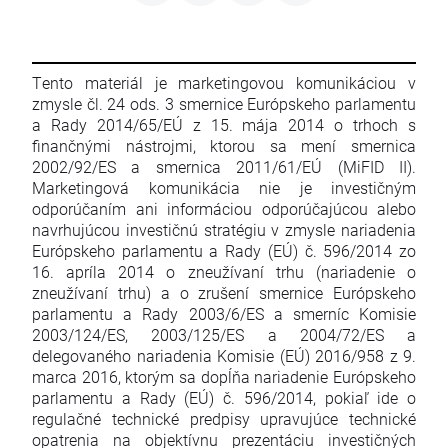
Tento materiál je marketingovou komunikáciou v
zmysle čl. 24 ods. 3 smernice Európskeho parlamentu
a Rady 2014/65/EÚ z 15. mája 2014 o trhoch s
finančnými nástrojmi, ktorou sa mení smernica
2002/92/ES a smernica 2011/61/EÚ (MiFID II).
Marketingová komunikácia nie je investičným
odporúčaním ani informáciou odporúčajúcou alebo
navrhujúcou investičnú stratégiu v zmysle nariadenia
Európskeho parlamentu a Rady (EÚ) č. 596/2014 zo
16. apríla 2014 o zneužívaní trhu (nariadenie o
zneužívaní trhu) a o zrušení smernice Európskeho
parlamentu a Rady 2003/6/ES a smerníc Komisie
2003/124/ES, 2003/125/ES a 2004/72/ES a
delegovaného nariadenia Komisie (EÚ) 2016/958 z 9.
marca 2016, ktorým sa dopĺňa nariadenie Európskeho
parlamentu a Rady (EÚ) č. 596/2014, pokiaľ ide o
regulačné technické predpisy upravujúce technické
opatrenia na objektívnu prezentáciu investičných