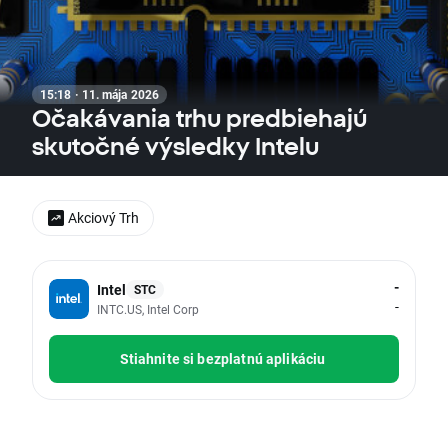
15:18 · 11. mája 2026
Očakávania trhu predbiehajú
skutočné výsledky Intelu
Akciový Trh
-
Intel
STC
-
INTC.US, Intel Corp
Stiahnite si bezplatnú aplikáciu