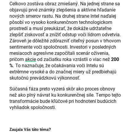
Celkovo zostáva obraz zmiešaný. Na jednej strane sa
objavujú prvé známky zlepšenia a aktívne hľadanie
nových smerov rastu. Na druhej strane Intel naďalej
pôsobí vo vysoko konkurenčnom technologickom
prostredí a musí preukázať, že dokáže udržateľne
zlepšiť ziskovosť a znížiť odstup voči lídrom odvetvia.
Zároveň je dôležité zdôrazniť citeľný posun v trhovom
sentimente voči spoločnosti. Investori v posledných
mesiacoch agresívne započítali scenár oživenia,
pričom
akcie
od začiatku roka vzrástli o viac než
200
%
. To naznačuje, že očakávania voči Intelu sú
extrémne vysoké a do značnej miery už predbiehajú
skutočnú prevádzkovú výkonnosť.
Súčasná fáza preto vyzerá skôr ako proces obnovy
než ako plný návrat ku konkurenčnej sile. Tempo tejto
transformácie bude kľúčové pri hodnotení budúcich
vyhliadok spoločnosti.
Zaujala Vás táto téma? 