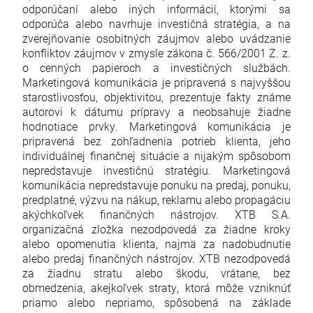
odporúčaní alebo iných informácií, ktorými sa
odporúča alebo navrhuje investičná stratégia, a na
zverejňovanie osobitných záujmov alebo uvádzanie
konfliktov záujmov v zmysle zákona č. 566/2001 Z. z.
o cenných papieroch a investičných službách.
Marketingová komunikácia je pripravená s najvyššou
starostlivosťou, objektivitou, prezentuje fakty známe
autorovi k dátumu prípravy a neobsahuje žiadne
hodnotiace prvky. Marketingová komunikácia je
pripravená bez zohľadnenia potrieb klienta, jeho
individuálnej finančnej situácie a nijakým spôsobom
nepredstavuje investičnú stratégiu. Marketingová
komunikácia nepredstavuje ponuku na predaj, ponuku,
predplatné, výzvu na nákup, reklamu alebo propagáciu
akýchkoľvek finančných nástrojov. XTB S.A.
organizačná zložka nezodpovedá za žiadne kroky
alebo opomenutia klienta, najmä za nadobudnutie
alebo predaj finančných nástrojov. XTB nezodpovedá
za žiadnu stratu alebo škodu, vrátane, bez
obmedzenia, akejkoľvek straty, ktorá môže vzniknúť
priamo alebo nepriamo, spôsobená na základe