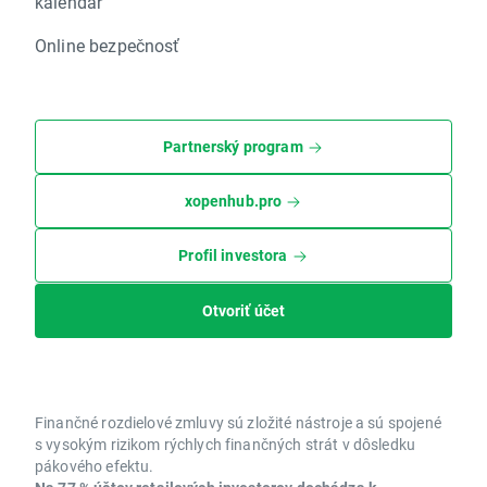
kalendár
Online bezpečnosť
Partnerský program
xopenhub.pro
Profil investora
Otvoriť účet
Finančné rozdielové zmluvy sú zložité nástroje a sú spojené
s vysokým rizikom rýchlych finančných strát v dôsledku
pákového efektu.