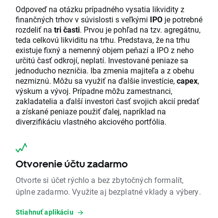
Odpoveď na otázku prípadného vysatia likvidity z
finančných trhov v súvislosti s veľkými
IPO
je potrebné
rozdeliť na
tri časti
. Prvou je pohľad na tzv. agregátnu,
teda celkovú likviditu na trhu. Predstava, že na trhu
existuje fixný a nemenný objem peňazí a IPO z neho
určitú časť odkrojí, neplatí. Investované peniaze sa
jednoducho nezničia. Iba zmenia majiteľa a z obehu
nezmiznú. Môžu sa využiť na ďalšie investície,
capex
,
výskum a vývoj. Prípadne môžu zamestnanci,
zakladatelia a ďalší investori časť svojich akcií predať
a získané peniaze použiť ďalej, napríklad na
diverzifikáciu vlastného akciového portfólia.
Otvorenie účtu zadarmo
Otvorte si účet rýchlo a bez zbytočných formalít,
úplne zadarmo. Využite aj bezplatné vklady a výbery.
Stiahnuť aplikáciu