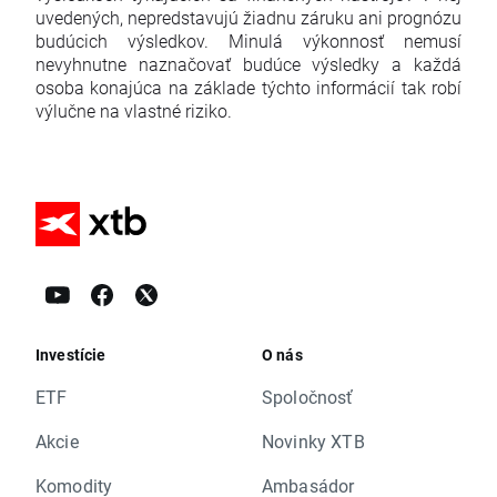
uvedených, nepredstavujú žiadnu záruku ani prognózu
budúcich výsledkov. Minulá výkonnosť nemusí
nevyhnutne naznačovať budúce výsledky a každá
osoba konajúca na základe týchto informácií tak robí
výlučne na vlastné riziko.
Investície
O nás
ETF
Spoločnosť
Akcie
Novinky XTB
Komodity
Ambasádor