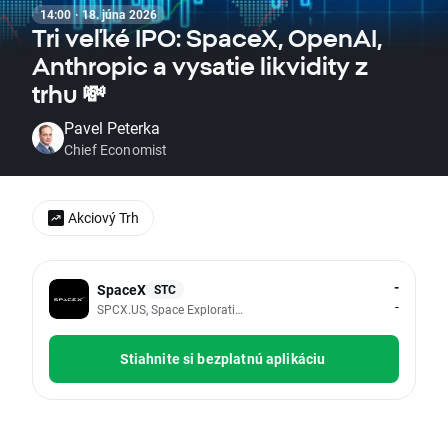
14:00 · 18. júna 2026
Tri veľké IPO: SpaceX, OpenAI,
Anthropic a vysatie likvidity z
trhu 💸
Pavel Peterka
Chief Economist
Akciový Trh
-
SpaceX
STC
-
SPCX.US, Space Exploration Technologies Corp
Stiahnite si bezplatnú aplikáciu