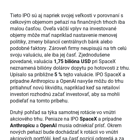
Tieto IPO sú aj napriek svojej veľkosti v porovnaní s
celkovým objemom peňazí na finančných trhoch iba
malou časťou. Oveľa väčší vplyv na investované
objemy môže mať napríklad nastavenie menovej
politiky, zmeny bilancií centrálnych bánk alebo
podobné faktory. Zároveň firmy neupisujú na trh celú
svoju valuáciu, ale iba jej časť. Zjednodušene
povedané, valuácia
1,75 bilióna USD
pri SpaceX
neznamená bilióny dolárov dopytu po hotovosti z trhu.
Upísalo sa približne
5 %
tejto valuácie. IPO SpaceX a
prípadne Anthropicu a OpenAI navyše môžu do trhu
pritiahnuť novú likviditu, napríklad keď sa retailoví
investori rozhodnú začať investovať, aby sa mohli
podieľať na tomto príbehu.
Druhý pohľad sa týka samotnej rotácie vo vnútri
akciového trhu. Peniaze na IPO
SpaceX
a prípadne
Anthropicu
a
OpenAI
musia odniekiaľ prísť. Okrem
nových peňazí bude dochádzať k rotácii vo vnútri
akciových portfólií, keď sa časť pozícií odpredá a za