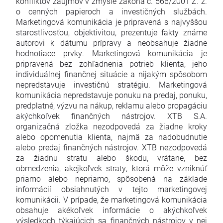
konfliktov záujmov v zmysle zákona č. 566/2001 Z. z.
o cenných papieroch a investičných službách.
Marketingová komunikácia je pripravená s najvyššou
starostlivosťou, objektivitou, prezentuje fakty známe
autorovi k dátumu prípravy a neobsahuje žiadne
hodnotiace prvky. Marketingová komunikácia je
pripravená bez zohľadnenia potrieb klienta, jeho
individuálnej finančnej situácie a nijakým spôsobom
nepredstavuje investičnú stratégiu. Marketingová
komunikácia nepredstavuje ponuku na predaj, ponuku,
predplatné, výzvu na nákup, reklamu alebo propagáciu
akýchkoľvek finančných nástrojov. XTB S.A.
organizačná zložka nezodpovedá za žiadne kroky
alebo opomenutia klienta, najmä za nadobudnutie
alebo predaj finančných nástrojov. XTB nezodpovedá
za žiadnu stratu alebo škodu, vrátane, bez
obmedzenia, akejkoľvek straty, ktorá môže vzniknúť
priamo alebo nepriamo, spôsobená na základe
informácií obsiahnutých v tejto marketingovej
komunikácii. V prípade, že marketingová komunikácia
obsahuje akékoľvek informácie o akýchkoľvek
výsledkoch týkajúcich sa finančných nástrojov v nej