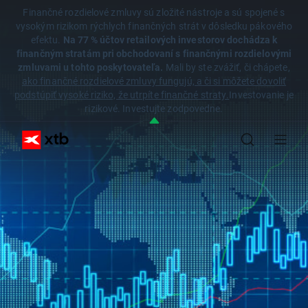
Finančné rozdielové zmluvy sú zložité nástroje a sú spojené s
vysokým rizikom rýchlych finančných strát v dôsledku pákového
efektu.
Na 77 % účtov retailových investorov dochádza k
finančným stratám pri obchodovaní s finančnými rozdielovými
zmluvami u tohto poskytovateľa.
Mali by ste zvážiť, či chápete,
ako finančné rozdielové zmluvy fungujú, a či si môžete dovoliť
podstúpiť vysoké riziko, že utrpíte finančné straty.
Investovanie je
rizikové. Investujte zodpovedne.