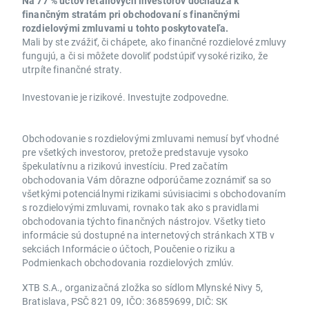
Na 77 % účtov retailových investorov dochádza k
finančným stratám pri obchodovaní s finančnými
rozdielovými zmluvami u tohto poskytovateľa.
Mali by ste zvážiť, či chápete, ako finančné rozdielové zmluvy
fungujú, a či si môžete dovoliť podstúpiť vysoké riziko, že
utrpíte finančné straty.
Investovanie je rizikové. Investujte zodpovedne.
Obchodovanie s rozdielovými zmluvami nemusí byť vhodné
pre všetkých investorov, pretože predstavuje vysoko
špekulatívnu a rizikovú investíciu. Pred začatím
obchodovania Vám dôrazne odporúčame zoznámiť sa so
všetkými potenciálnymi rizikami súvisiacimi s obchodovaním
s rozdielovými zmluvami, rovnako tak ako s pravidlami
obchodovania týchto finančných nástrojov. Všetky tieto
informácie sú dostupné na internetových stránkach XTB v
sekciách Informácie o účtoch, Poučenie o riziku a
Podmienkach obchodovania rozdielových zmlúv.
XTB S.A., organizačná zložka so sídlom Mlynské Nivy 5,
Bratislava, PSČ 821 09, IČO: 36859699, DIČ: SK