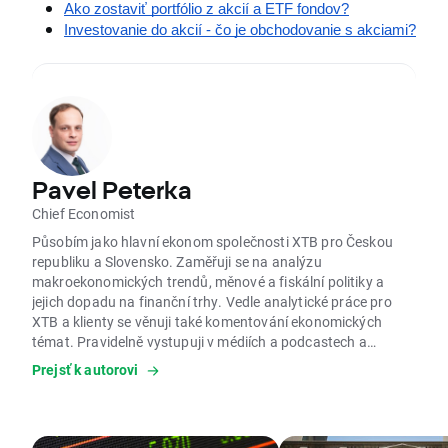
Ako zostaviť portfólio z akcií a ETF fondov?
Investovanie do akcií - čo je obchodovanie s akciami?
Pavel Peterka
Chief Economist
Působím jako hlavní ekonom společnosti XTB pro Českou
republiku a Slovensko. Zaměřuji se na analýzu
makroekonomických trendů, měnové a fiskální politiky a
jejich dopadu na finanční trhy. Vedle analytické práce pro
XTB a klienty se věnuji také komentování ekonomických
témat. Pravidelně vystupuji v médiích a podcastech a
publikuji v tisku. Současně vyučuji na Metropolitní univerzitě
Prejsť k autorovi
Praha. Doktorské studium v aplikované ekonomii se
zaměřením na digitální ekonomiku jsem absolvoval na
Univerzitě Jana Evangelisty Purkyně. Studoval jsem
ekonomii a management na Vysoké škole ekonomické v