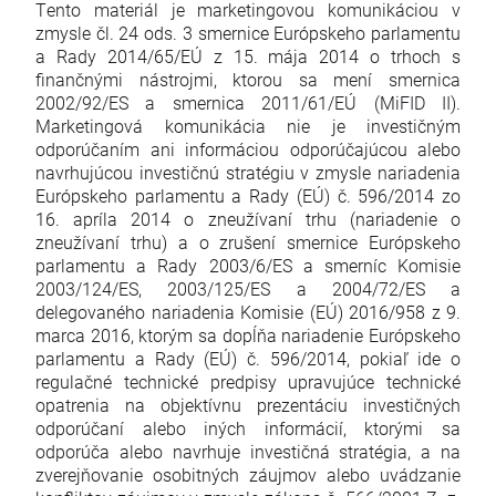
Tento materiál je marketingovou komunikáciou v
zmysle čl. 24 ods. 3 smernice Európskeho parlamentu
a Rady 2014/65/EÚ z 15. mája 2014 o trhoch s
finančnými nástrojmi, ktorou sa mení smernica
2002/92/ES a smernica 2011/61/EÚ (MiFID II).
Marketingová komunikácia nie je investičným
odporúčaním ani informáciou odporúčajúcou alebo
navrhujúcou investičnú stratégiu v zmysle nariadenia
Európskeho parlamentu a Rady (EÚ) č. 596/2014 zo
16. apríla 2014 o zneužívaní trhu (nariadenie o
zneužívaní trhu) a o zrušení smernice Európskeho
parlamentu a Rady 2003/6/ES a smerníc Komisie
2003/124/ES, 2003/125/ES a 2004/72/ES a
delegovaného nariadenia Komisie (EÚ) 2016/958 z 9.
marca 2016, ktorým sa dopĺňa nariadenie Európskeho
parlamentu a Rady (EÚ) č. 596/2014, pokiaľ ide o
regulačné technické predpisy upravujúce technické
opatrenia na objektívnu prezentáciu investičných
odporúčaní alebo iných informácií, ktorými sa
odporúča alebo navrhuje investičná stratégia, a na
zverejňovanie osobitných záujmov alebo uvádzanie