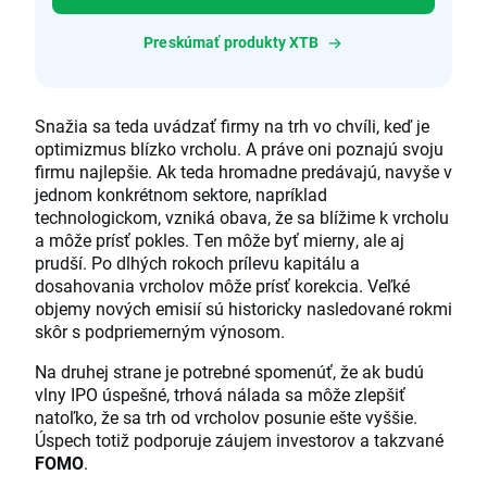
Preskúmať produkty XTB
Snažia sa teda uvádzať firmy na trh vo chvíli, keď je
optimizmus blízko vrcholu. A práve oni poznajú svoju
firmu najlepšie. Ak teda hromadne predávajú, navyše v
jednom konkrétnom sektore, napríklad
technologickom, vzniká obava, že sa blížime k vrcholu
a môže prísť pokles. Ten môže byť mierny, ale aj
prudší. Po dlhých rokoch prílevu kapitálu a
dosahovania vrcholov môže prísť korekcia. Veľké
objemy nových emisií sú historicky nasledované rokmi
skôr s podpriemerným výnosom.
Na druhej strane je potrebné spomenúť, že ak budú
vlny IPO úspešné, trhová nálada sa môže zlepšiť
natoľko, že sa trh od vrcholov posunie ešte vyššie.
Úspech totiž podporuje záujem investorov a takzvané
FOMO
.