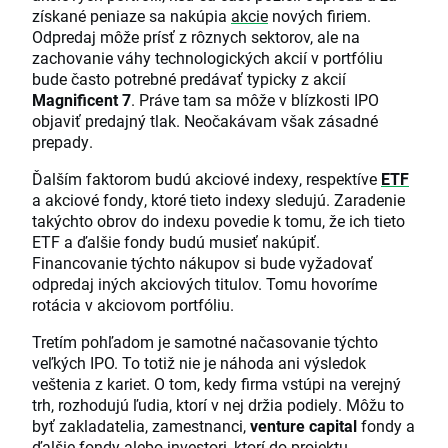
získané peniaze sa nakúpia
akcie
nových firiem.
Odpredaj môže prísť z rôznych sektorov, ale na
zachovanie váhy technologických akcií v portfóliu
bude často potrebné predávať typicky z akcií
Magnificent 7
. Práve tam sa môže v blízkosti IPO
objaviť predajný tlak. Neočakávam však zásadné
prepady.
Ďalším faktorom budú akciové indexy, respektíve
ETF
a akciové fondy, ktoré tieto indexy sledujú. Zaradenie
takýchto obrov do indexu povedie k tomu, že ich tieto
ETF a ďalšie fondy budú musieť nakúpiť.
Financovanie týchto nákupov si bude vyžadovať
odpredaj iných akciových titulov. Tomu hovoríme
rotácia v akciovom portfóliu.
Tretím pohľadom je samotné načasovanie týchto
veľkých IPO. To totiž nie je náhoda ani výsledok
veštenia z kariet. O tom, kedy firma vstúpi na verejný
trh, rozhodujú ľudia, ktorí v nej držia podiely. Môžu to
byť zakladatelia, zamestnanci,
venture capital
fondy a
ďalšie fondy alebo investori, ktorí do projektu