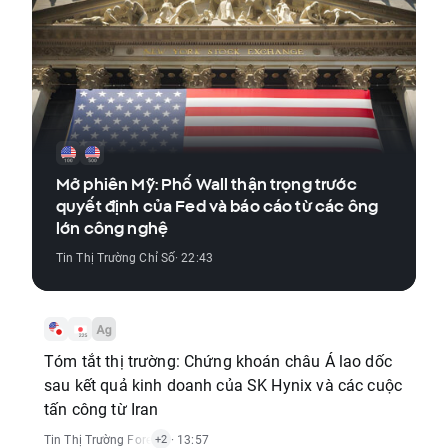
Mở phiên Mỹ: Phố Wall thận trọng trước
quyết định của Fed và báo cáo từ các ông
lớn công nghệ
Tin Thị Trường Chỉ Số
· 22:43
Tóm tắt thị trường: Chứng khoán châu Á lao dốc
sau kết quả kinh doanh của SK Hynix và các cuộc
tấn công từ Iran
Tin Thị Trường Forex
,
Tin Thị Trường Hàng Hóa
· 13:57
,
Tin Thị Trường Chỉ Số
+2