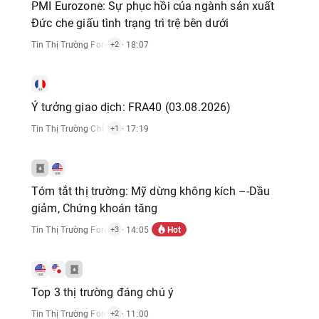
PMI Eurozone: Sự phục hồi của ngành sản xuất
Đức che giấu tình trạng trì trệ bên dưới
Tin Thị Trường Forex
,
Tin Thị Trường Chỉ Số
· 18:07
,
Báo Cáo Kinh Tế
+2
Ý tưởng giao dịch: FRA40 (03.08.2026)
Tin Thị Trường Chỉ Số
,
Tín Hiệu Giao Dịch
· 17:19
+1
Tóm tắt thị trường: Mỹ dừng không kích –-Dầu
giảm, Chứng khoán tăng
Hot
Tin Thị Trường Forex
,
Tin Thị Trường Hàng Hóa
· 14:05
,
Tin Thị Trường Chỉ Số
,
Bá
+3
Top 3 thị trường đáng chú ý
Tin Thị Trường Forex
,
Tin Thị Trường Hàng Hóa
· 11:00
,
Tin Thị Trường Chỉ Số
+2