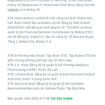
Regulations on the Provision of Services, Order Execution
Policy và Declaration of Investment Risk được đăng tải trên
website
của chúng tôi.
XTB International Limited là một công ty trách nhiệm hữu
hạn được thành lập tại Belize với Số đăng ký kinh doanh:
000000587 (Số đăng ký kinh doanh cũ: 153,939) và được
quản lý bởi Financial Services Commission tại Belize (FSC)
với Số đăng ký: 6442514. Địa chỉ công ty: 35 Barrack Road,
Tầng 2, Belize City, Belize, C.A.
XTB là thương hiệu thuộc Tập đoàn XTB. Tập đoàn XTB bao
gồm nhưng không giới hạn các tổ chức sau:
XTB S.A. được đăng ký và quản lý bởi Komisja Nadzoru
Finansowego (KNF) thuộc Ba Lan
XTB Limited được đăng ký và quản lý bởi Financial Conduct
Authority thuộc Vương Quốc Anh
XTB Sucursal được đăng ký và quản lý bởi Comisión
Nacional del Mercado de Valores thuộc Tây Ban Nha
Bản quyền năm 2026 © XTB
•
Cài đặt cookie