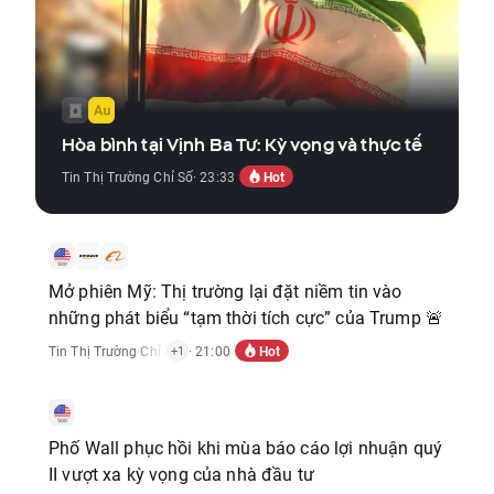
Hòa bình tại Vịnh Ba Tư: Kỳ vọng và thực tế
Hot
Tin Thị Trường Chỉ Số
· 23:33
Mở phiên Mỹ: Thị trường lại đặt niềm tin vào
những phát biểu “tạm thời tích cực” của Trump 🚨
Hot
Tin Thị Trường Chỉ Số
,
Tin Thị Trường Cổ Phiếu
· 21:00
+1
Phố Wall phục hồi khi mùa báo cáo lợi nhuận quý
II vượt xa kỳ vọng của nhà đầu tư