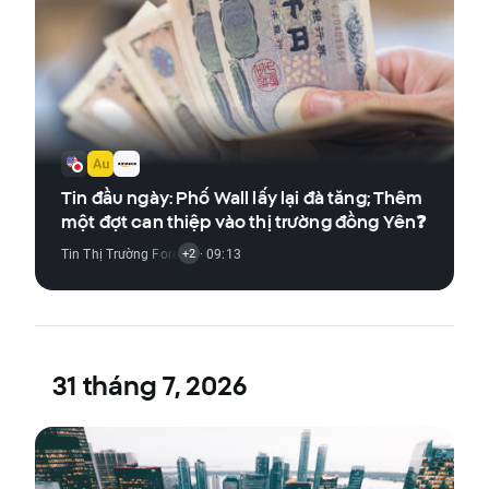
Tin đầu ngày: Phố Wall lấy lại đà tăng; Thêm
một đợt can thiệp vào thị trường đồng Yên❓
Tin Thị Trường Forex
,
Tin Thị Trường Hàng Hóa
· 09:13
,
Tin Thị Trường Chỉ Số
+2
31 tháng 7, 2026