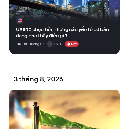
US500 phục hồi, nhưng các yếu tố cơ bản
đang cho thấy điều gì ❓
Hot
Tin Thị Trường Chỉ Số
,
Tin Thị Trường Cổ Phiếu
· 09:13
+1
3 tháng 8, 2026