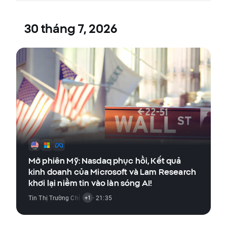
30 tháng 7, 2026
Mở phiên Mỹ: Nasdaq phục hồi, Kết quả
kinh doanh của Microsoft và Lam Research
khơi lại niềm tin vào làn sóng AI!
Tin Thị Trường Chỉ Số
,
Tin Thị Trường Cổ Phiếu
· 21:35
+1