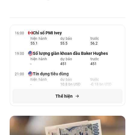
Chỉ số PMI Ivey
16:00
hiện hành
dự báo
trước
55.1
55.5
56.2
Số lượng giàn khoan dầu Baker Hughes
19:00
hiện hành
dự báo
trước
-
451
451
Tín dụng tiêu dùng
21:00
hiện hành
dự báo
trước
-
10.8 bn USD
-0.18 bn USD
Thể hiện