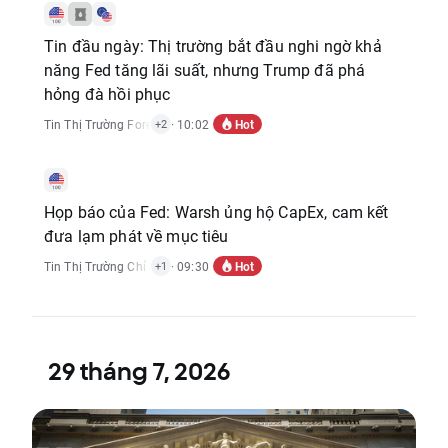
Tin đầu ngày: Thị trường bắt đầu nghi ngờ khả
năng Fed tăng lãi suất, nhưng Trump đã phá
hỏng đà hồi phục
Hot
Tin Thị Trường Forex
,
Tin Thị Trường Hàng Hóa
· 10:02
,
Tin Thị Trường Chỉ Số
+2
Họp báo của Fed: Warsh ủng hộ CapEx, cam kết
đưa lạm phát về mục tiêu
Hot
Tin Thị Trường Chỉ Số
,
Báo Cáo Kinh Tế
· 09:30
+1
29 tháng 7, 2026