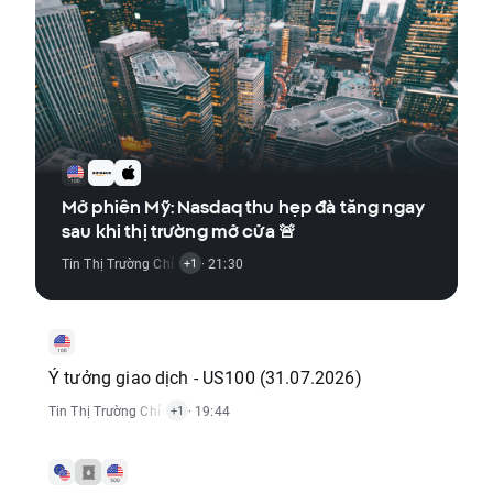
Mở phiên Mỹ: Nasdaq thu hẹp đà tăng ngay
sau khi thị trường mở cửa 🚨
Tin Thị Trường Chỉ Số
,
Tin Thị Trường Cổ Phiếu
· 21:30
+1
Ý tưởng giao dịch - US100 (31.07.2026)
Tin Thị Trường Chỉ Số
,
Tín Hiệu Giao Dịch
· 19:44
+1