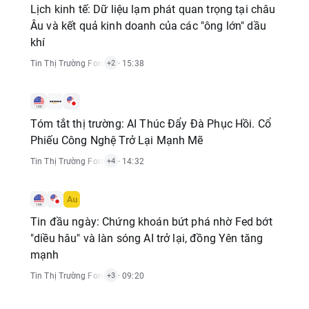
Lịch kinh tế: Dữ liệu lạm phát quan trọng tại châu
Âu và kết quả kinh doanh của các "ông lớn" dầu
khí
Tin Thị Trường Forex
,
Tin Thị Trường Hàng Hóa
· 15:38
,
Tin Thị Trường Chỉ Số
+2
Tóm tắt thị trường: AI Thúc Đẩy Đà Phục Hồi. Cổ
Phiếu Công Nghệ Trở Lại Mạnh Mẽ
Tin Thị Trường Forex
,
Tin Thị Trường Hàng Hóa
· 14:32
,
Tin Thị Trường Chỉ Số
,
Ti
+4
Tin đầu ngày: Chứng khoán bứt phá nhờ Fed bớt
"diều hâu" và làn sóng AI trở lại, đồng Yên tăng
mạnh
Tin Thị Trường Forex
,
Tin Thị Trường Hàng Hóa
· 09:20
,
Tin Thị Trường Chỉ Số
,
Ti
+3