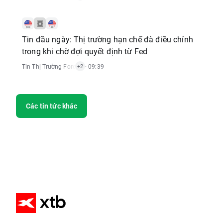
Tin đầu ngày: Thị trường hạn chế đà điều chỉnh
trong khi chờ đợi quyết định từ Fed
Tin Thị Trường Forex
,
Tin Thị Trường Chỉ Số
· 09:39
,
Tin Thị Trường Cổ Phiếu
+2
Các tin tức khác