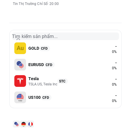
Tin Thị Trường Chỉ Số
· 20:00
Tìm kiếm sản phẩm...
-
GOLD
CFD
0%
-
EURUSD
CFD
0%
Tesla
-
STC
TSLA.US, Tesla Inc
0%
-
US100
CFD
0%