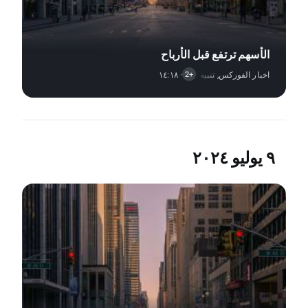
الأسهم ترتفع قبل الأرباح
اخبار الفوركس
,
· ١٤:١٨
تنبيه السوق
,
اخبار الأسهم
+2
٩ يوليو ٢٠٢٤