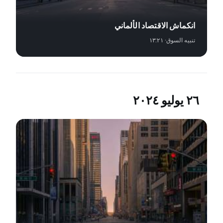
انكماش الاقتصاد الألماني
تنبيه السوق
· ١٣:٢١
٢٦ يوليو ٢٠٢٤