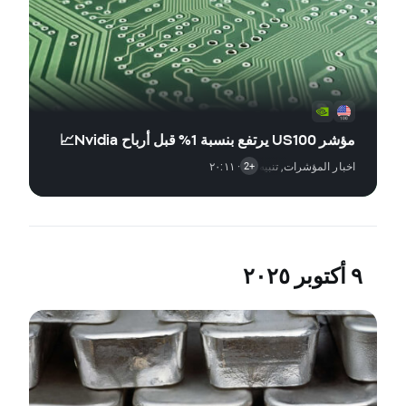
مؤشر US100 يرتفع بنسبة 1% قبل أرباح Nvidia📈
اخبار المؤشرات
,
· ٢٠:١١
تنبيه السوق
,
اخبار الأسهم
+2
٩ أكتوبر ٢٠٢٥