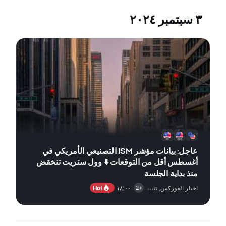
٣ سبتمبر ٢٠٢٤
عاجل: بيانات مؤشر ISM التصنيعي الأمريكي في
أغسطس أقل من التوقعات ⬇️ وول ستريت تنخقض
منذ بداية الجلسة
Hot
اخبار الفوركس
,
· ١٨:٠٠
تنبيه السوق
,
التقارير الاقتصادية
+2