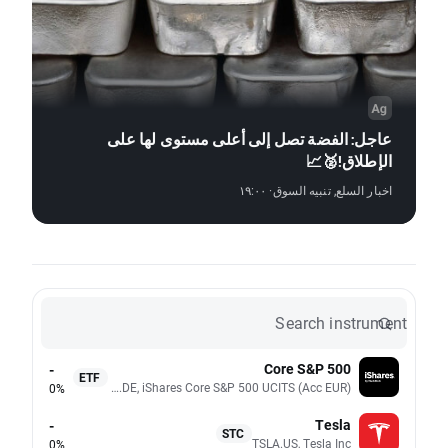
عاجل: الفضة تصل إلى أعلى مستوى لها على
الإطلاق!🥈📈
اخبار السلع
,
تنبيه السوق
· ١٩:٠٠
Search instrument
Core S&P 500
-
ETF
SXR8.DE, iShares Core S&P 500 UCITS (Acc EUR)
0%
Tesla
-
STC
TSLA.US, Tesla Inc
0%