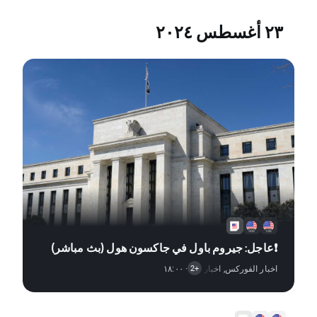
٢٣ أغسطس ٢٠٢٤
❗عاجل: جيروم باول في جاكسون هول (بث مباشر)
اخبار الفوركس
,
· ١٨:٠٠
اخبار المؤشرات
,
تنبيه السوق
+2