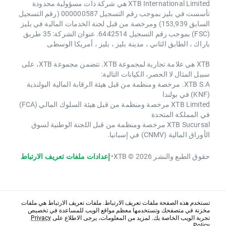
XTB International Limited هي شركة ذات مسؤولية محدودة
تأسست في بليز بموجب رقم التسجيل 000000587 (رقم التسجيل
السابق 153,939) ومرخصة من قبل لجنة الخدمات المالية في بليز
(FSC) بموجب رقم التسجيل 6442514. عنوان الشركة: 35 طريق
باراك ، الطابق الثاني ، مدينة بليز ، بليز ، أمريكا الوسطى
XTB هي علامة تجارية لمجموعة XTB. تتضمن مجموعة XTB، على
سبيل المثال لا الحصر، الكيانات التالية:
XTB S.A. مرخصة ومنظمة من قبل هيئة الرقابة المالية البولندية
(KNF) في بولندا
XTB Limited مرخصة ومنظمة من قبل هيئة السلوك المالي (FCA)
في المملكة المتحدة
XTB Sucursal مرخصة ومنظمة من قبل اللجنة الوطنية لسوق
الأوراق المالية (CNMV) في إسبانيا.
حقوق الطبع والنشر 2026 © XTB
•
إعدادات ملفات تعريف الارتباط
تستخدم هذه الصفحة ملفات تعريف الارتباط. ملفات تعريف الارتباط هي ملفات
مخزنة في متصفحك وتستخدمها معظم مواقع الويب للمساعدة في تخصيص
تجربة الويب الخاصة بك. لمزيد من المعلومات، يرجى الاطلاع على
Privacy
Policy