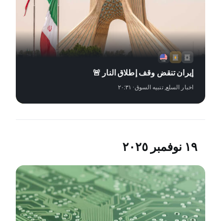
إيران تنقض وقف إطلاق النار 🚨
اخبار السلع
,
تنبيه السوق
· ٢٠:٣١
١٩ نوفمبر ٢٠٢٥