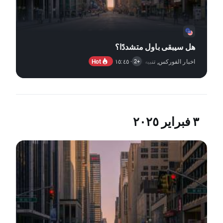
هل سيبقى باول متشددًا؟
Hot
اخبار الفوركس
,
· ١٥:٤٥
تنبيه السوق
,
التقارير الاقتصادية
+2
٣ فبراير ٢٠٢٥