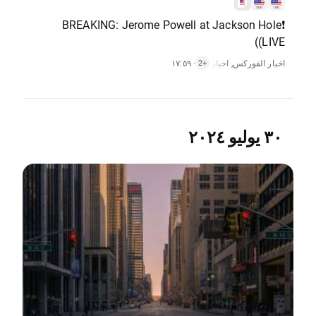
❗BREAKING: Jerome Powell at Jackson Hole
(LIVE)
اخبار الفوركس
,
· ١٧:٥٩
اخبار المؤشرات
,
تنبيه السوق
+2
٣٠ يوليو ٢٠٢٤