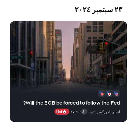
٢٣ سبتمبر ٢٠٢٤
Will the ECB be forced to follow the Fed?
Hot
اخبار الفوركس
,
· ١٧:٤٠
تنبيه السوق
,
اخبار الأسهم
+2