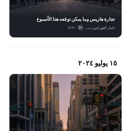
تجارة هاريس وما يمكن توقعه هذا الأسبوع
اخبار الفوركس
,
· ١٢:٢٠
تنبيه السوق
,
اخبار الأسهم
+2
١٥ يوليو ٢٠٢٤