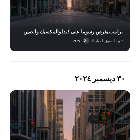
ترامب يفرض رسوما على كندا والمكسيك والصين
تنبيه السوق
,
· ١٩:٣٤
اخبار التحليل الفني
,
التقارير الاقتصادية
+2
٣٠ ديسمبر ٢٠٢٤