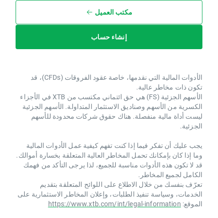
مكتب العميل
إنشاء حساب
الأدوات المالية التي نقدمها، خاصة عقود الفروقات (CFDs)، قد
تكون ذات مخاطر عالية.
الأسهم الجزئية (FS) هي حق ائتماني مكتسب من XTB ​​في الأجزاء
الكسرية من الأسهم وصناديق الاستثمار المتداولة. الأسهم الجزئية
ليست أداة مالية منفصلة. هناك حقوق شركات محدودة للأسهم
الجزئية.
يجب عليك أن تفكر فيما إذا كنت تفهم كيفية عمل الأدوات المالية
وما إذا كان بإمكانك تحمل المخاطر العالية المتعلقة بخسارة أموالك.
قد لا تكون هذه الأدوات مناسبة للجميع، لذا يرجى التأكد من فهمك
الكامل لجميع المخاطر.
تعرّف بنفسك من خلال الاطلاع على اللوائح المتعلقة بتقديم
الخدمات، وسياسة تنفيذ الطلبات، وإعلان المخاطر الاستثمارية على
الموقع:
https://www.xtb.com/int/legal-information