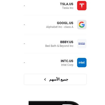
TSLA.US
-
Tesla Inc
GOOGL.US
-
Alphabet Inc - class A
BBBY.US
-
Bed Bath & Beyond Inc
INTC.US
-
Intel Corp
جميع الأسهم