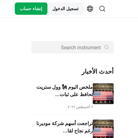
تسجيل الدخول
إنشاء حساب
أحدث الأخبار
ملخص اليوم 🗽 وول ستريت
تحافظ على ثبات...
٦ أغسطس ٢٠٢٦
تراجعت أسهم شركة موديرنا
رغم نجاح لقا...