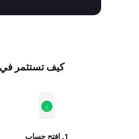
كيف تستثمر في أسهم  Airlines Group Inc
1. افتح حساب