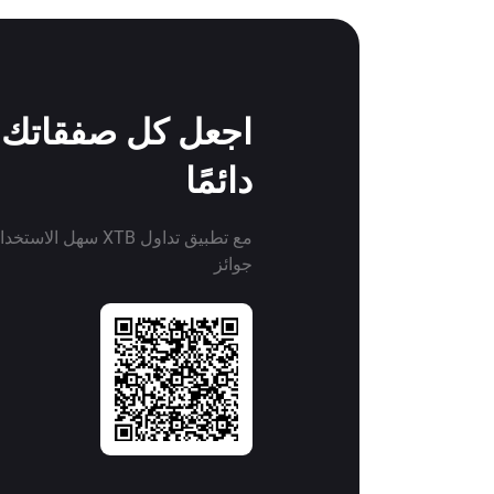
اجعل كل صفقاتك ف
دائمًا
مع تطبيق تداول XTB سهل 
جوائز