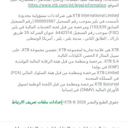
الموقع:
https://www.xtb.com/int/legal-information
XTB International Limited هي شركة ذات مسؤولية محدودة
تأسست في بليز بموجب رقم التسجيل 000000587 (رقم التسجيل
السابق 153,939) ومرخصة من قبل لجنة الخدمات المالية في بليز
(FSC) بموجب رقم التسجيل 6442514. عنوان الشركة: 35 طريق
باراك ، الطابق الثاني ، مدينة بليز ، بليز ، أمريكا الوسطى
XTB هي علامة تجارية لمجموعة XTB. تتضمن مجموعة XTB، على
سبيل المثال لا الحصر، الكيانات التالية:
XTB S.A. مرخصة ومنظمة من قبل هيئة الرقابة المالية البولندية
(KNF) في بولندا
XTB Limited مرخصة ومنظمة من قبل هيئة السلوك المالي (FCA)
في المملكة المتحدة
XTB Sucursal مرخصة ومنظمة من قبل اللجنة الوطنية لسوق
الأوراق المالية (CNMV) في إسبانيا.
حقوق الطبع والنشر 2026 © XTB
•
إعدادات ملفات تعريف الارتباط