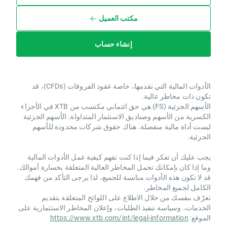
مكتب العميل
إنشاء حساب
الأدوات المالية التي نقدمها، خاصة عقود الفروقات (CFDs)، قد
تكون ذات مخاطر عالية.
الأسهم الجزئية (FS) هي حق ائتماني مكتسب من XTB ​​في الأجزاء
الكسرية من الأسهم وصناديق الاستثمار المتداولة. الأسهم الجزئية
ليست أداة مالية منفصلة. هناك حقوق شركات محدودة للأسهم
الجزئية.
يجب عليك أن تفكر فيما إذا كنت تفهم كيفية عمل الأدوات المالية
وما إذا كان بإمكانك تحمل المخاطر العالية المتعلقة بخسارة أموالك.
قد لا تكون هذه الأدوات مناسبة للجميع، لذا يرجى التأكد من فهمك
الكامل لجميع المخاطر.
تعرّف بنفسك من خلال الاطلاع على اللوائح المتعلقة بتقديم
الخدمات، وسياسة تنفيذ الطلبات، وإعلان المخاطر الاستثمارية على
الموقع:
https://www.xtb.com/int/legal-information