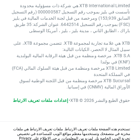
XTB International Limited هي شركة ذات مسؤولية محدودة
تأسست في بليز بموجب رقم التسجيل 000000587 (رقم التسجيل
السابق 153,939) ومرخصة من قبل لجنة الخدمات المالية في بليز
(FSC) بموجب رقم التسجيل 6442514. عنوان الشركة: 35 طريق
باراك ، الطابق الثاني ، مدينة بليز ، بليز ، أمريكا الوسطى
XTB هي علامة تجارية لمجموعة XTB. تتضمن مجموعة XTB، على
سبيل المثال لا الحصر، الكيانات التالية:
XTB S.A. مرخصة ومنظمة من قبل هيئة الرقابة المالية البولندية
(KNF) في بولندا
XTB Limited مرخصة ومنظمة من قبل هيئة السلوك المالي (FCA)
في المملكة المتحدة
XTB Sucursal مرخصة ومنظمة من قبل اللجنة الوطنية لسوق
الأوراق المالية (CNMV) في إسبانيا.
حقوق الطبع والنشر 2026 © XTB
•
إعدادات ملفات تعريف الارتباط
تستخدم هذه الصفحة ملفات تعريف الارتباط. ملفات تعريف الارتباط هي ملفات
مخزنة في متصفحك وتستخدمها معظم مواقع الويب للمساعدة في تخصيص
تجربة الويب الخاصة بك. لمزيد من المعلومات، يرجى الاطلاع على
Privacy