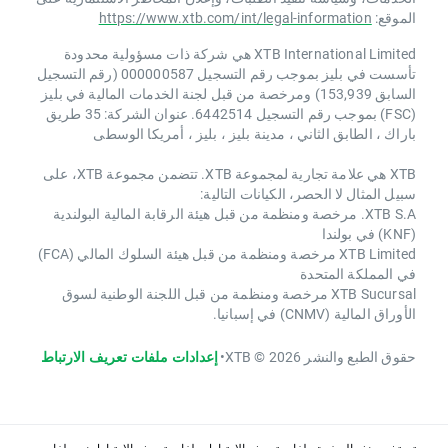
الموقع:
https://www.xtb.com/int/legal-information
XTB International Limited هي شركة ذات مسؤولية محدودة
تأسست في بليز بموجب رقم التسجيل 000000587 (رقم التسجيل
السابق 153,939) ومرخصة من قبل لجنة الخدمات المالية في بليز
(FSC) بموجب رقم التسجيل 6442514. عنوان الشركة: 35 طريق
باراك ، الطابق الثاني ، مدينة بليز ، بليز ، أمريكا الوسطى
XTB هي علامة تجارية لمجموعة XTB. تتضمن مجموعة XTB، على
سبيل المثال لا الحصر، الكيانات التالية:
XTB S.A. مرخصة ومنظمة من قبل هيئة الرقابة المالية البولندية
(KNF) في بولندا
XTB Limited مرخصة ومنظمة من قبل هيئة السلوك المالي (FCA)
في المملكة المتحدة
XTB Sucursal مرخصة ومنظمة من قبل اللجنة الوطنية لسوق
الأوراق المالية (CNMV) في إسبانيا.
حقوق الطبع والنشر 2026 © XTB
•
إعدادات ملفات تعريف الارتباط