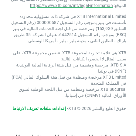
الموقع:
https://www.xtb.com/int/legal-information
XTB International Limited هي شركة ذات مسؤولية محدودة
تأسست في بليز بموجب رقم التسجيل 000000587 (رقم التسجيل
السابق 153,939) ومرخصة من قبل لجنة الخدمات المالية في بليز
(FSC) بموجب رقم التسجيل 6442514. عنوان الشركة: 35 طريق
باراك ، الطابق الثاني ، مدينة بليز ، بليز ، أمريكا الوسطى
XTB هي علامة تجارية لمجموعة XTB. تتضمن مجموعة XTB، على
سبيل المثال لا الحصر، الكيانات التالية:
XTB S.A. مرخصة ومنظمة من قبل هيئة الرقابة المالية البولندية
(KNF) في بولندا
XTB Limited مرخصة ومنظمة من قبل هيئة السلوك المالي (FCA)
في المملكة المتحدة
XTB Sucursal مرخصة ومنظمة من قبل اللجنة الوطنية لسوق
الأوراق المالية (CNMV) في إسبانيا.
حقوق الطبع والنشر 2026 © XTB
•
إعدادات ملفات تعريف الارتباط