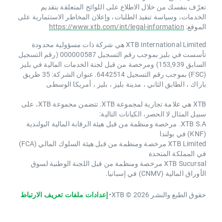
تعرّف بنفسك من خلال الاطلاع على اللوائح المتعلقة بتقديم
الخدمات، وسياسة تنفيذ الطلبات، وإعلان المخاطر الاستثمارية على
الموقع:
https://www.xtb.com/int/legal-information
XTB International Limited هي شركة ذات مسؤولية محدودة
تأسست في بليز بموجب رقم التسجيل 000000587 (رقم التسجيل
السابق 153,939) ومرخصة من قبل لجنة الخدمات المالية في بليز
(FSC) بموجب رقم التسجيل 6442514. عنوان الشركة: 35 طريق
باراك ، الطابق الثاني ، مدينة بليز ، بليز ، أمريكا الوسطى
XTB هي علامة تجارية لمجموعة XTB. تتضمن مجموعة XTB، على
سبيل المثال لا الحصر، الكيانات التالية:
XTB S.A. مرخصة ومنظمة من قبل هيئة الرقابة المالية البولندية
(KNF) في بولندا
XTB Limited مرخصة ومنظمة من قبل هيئة السلوك المالي (FCA)
في المملكة المتحدة
XTB Sucursal مرخصة ومنظمة من قبل اللجنة الوطنية لسوق
الأوراق المالية (CNMV) في إسبانيا.
حقوق الطبع والنشر 2026 © XTB
•
إعدادات ملفات تعريف الارتباط