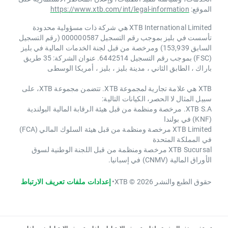
الموقع:
https://www.xtb.com/int/legal-information
XTB International Limited هي شركة ذات مسؤولية محدودة
تأسست في بليز بموجب رقم التسجيل 000000587 (رقم التسجيل
السابق 153,939) ومرخصة من قبل لجنة الخدمات المالية في بليز
(FSC) بموجب رقم التسجيل 6442514. عنوان الشركة: 35 طريق
باراك ، الطابق الثاني ، مدينة بليز ، بليز ، أمريكا الوسطى
XTB هي علامة تجارية لمجموعة XTB. تتضمن مجموعة XTB، على
سبيل المثال لا الحصر، الكيانات التالية:
XTB S.A. مرخصة ومنظمة من قبل هيئة الرقابة المالية البولندية
(KNF) في بولندا
XTB Limited مرخصة ومنظمة من قبل هيئة السلوك المالي (FCA)
في المملكة المتحدة
XTB Sucursal مرخصة ومنظمة من قبل اللجنة الوطنية لسوق
الأوراق المالية (CNMV) في إسبانيا.
حقوق الطبع والنشر 2026 © XTB
•
إعدادات ملفات تعريف الارتباط