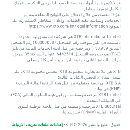
قد لا تكون هذه الأدوات مناسبة للجميع، لذا يرجى التأكد من فهمك
الكامل لجميع المخاطر.
تعرّف بنفسك من خلال الاطلاع على اللوائح المتعلقة بتقديم
الخدمات، وسياسة تنفيذ الطلبات، وإعلان المخاطر الاستثمارية على
الموقع:
https://www.xtb.com/int/legal-information
XTB International Limited هي شركة ذات مسؤولية محدودة
تأسست في بليز بموجب رقم التسجيل 000000587 (رقم التسجيل
السابق 153,939) ومرخصة من قبل لجنة الخدمات المالية في بليز
(FSC) بموجب رقم التسجيل 6442514. عنوان الشركة: 35 طريق
باراك ، الطابق الثاني ، مدينة بليز ، بليز ، أمريكا الوسطى
XTB هي علامة تجارية لمجموعة XTB. تتضمن مجموعة XTB، على
سبيل المثال لا الحصر، الكيانات التالية:
XTB S.A. مرخصة ومنظمة من قبل هيئة الرقابة المالية البولندية
(KNF) في بولندا
XTB Limited مرخصة ومنظمة من قبل هيئة السلوك المالي (FCA)
في المملكة المتحدة
XTB Sucursal مرخصة ومنظمة من قبل اللجنة الوطنية لسوق
الأوراق المالية (CNMV) في إسبانيا.
حقوق الطبع والنشر 2026 © XTB
•
إعدادات ملفات تعريف الارتباط