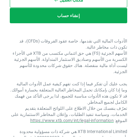
إنشاء حساب
الأدوات المالية التي نقدمها، خاصة عقود الفروقات (CFDs)، قد
تكون ذات مخاطر عالية.
الأسهم الجزئية (FS) هي حق ائتماني مكتسب من XTB ​​في الأجزاء
الكسرية من الأسهم وصناديق الاستثمار المتداولة. الأسهم الجزئية
ليست أداة مالية منفصلة. هناك حقوق شركات محدودة للأسهم
الجزئية.
يجب عليك أن تفكر فيما إذا كنت تفهم كيفية عمل الأدوات المالية
وما إذا كان بإمكانك تحمل المخاطر العالية المتعلقة بخسارة أموالك.
قد لا تكون هذه الأدوات مناسبة للجميع، لذا يرجى التأكد من فهمك
الكامل لجميع المخاطر.
تعرّف بنفسك من خلال الاطلاع على اللوائح المتعلقة بتقديم
الخدمات، وسياسة تنفيذ الطلبات، وإعلان المخاطر الاستثمارية على
الموقع:
https://www.xtb.com/int/legal-information
XTB International Limited هي شركة ذات مسؤولية محدودة