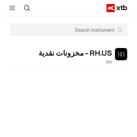
RH.US - مخزونات نقدية
RH