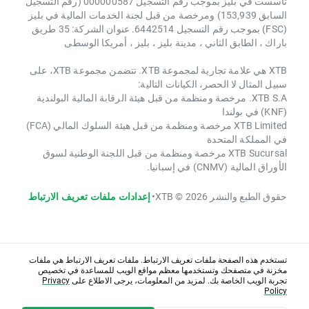
تأسست في بليز بموجب رقم التسجيل 000000587 (رقم التسجيل
السابق 153,939) ومرخصة من قبل لجنة الخدمات المالية في بليز
(FSC) بموجب رقم التسجيل 6442514. عنوان الشركة: 35 طريق
باراك ، الطابق الثاني ، مدينة بليز ، بليز ، أمريكا الوسطى
XTB هي علامة تجارية لمجموعة XTB. تتضمن مجموعة XTB، على
سبيل المثال لا الحصر، الكيانات التالية:
XTB S.A. مرخصة ومنظمة من قبل هيئة الرقابة المالية البولندية
(KNF) في بولندا
XTB Limited مرخصة ومنظمة من قبل هيئة السلوك المالي (FCA)
في المملكة المتحدة
XTB Sucursal مرخصة ومنظمة من قبل اللجنة الوطنية لسوق
الأوراق المالية (CNMV) في إسبانيا.
حقوق الطبع والنشر 2026 © XTB
•
إعدادات ملفات تعريف الارتباط
تستخدم هذه الصفحة ملفات تعريف الارتباط. ملفات تعريف الارتباط هي ملفات
مخزنة في متصفحك وتستخدمها معظم مواقع الويب للمساعدة في تخصيص
تجربة الويب الخاصة بك. لمزيد من المعلومات، يرجى الاطلاع على
Privacy
Policy