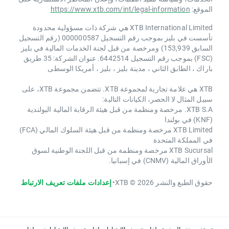
الموقع:
https://www.xtb.com/int/legal-information
XTB International Limited هي شركة ذات مسؤولية محدودة
تأسست في بليز بموجب رقم التسجيل 000000587 (رقم التسجيل
السابق 153,939) ومرخصة من قبل لجنة الخدمات المالية في بليز
(FSC) بموجب رقم التسجيل 6442514. عنوان الشركة: 35 طريق
باراك ، الطابق الثاني ، مدينة بليز ، بليز ، أمريكا الوسطى
XTB هي علامة تجارية لمجموعة XTB. تتضمن مجموعة XTB، على
سبيل المثال لا الحصر، الكيانات التالية:
XTB S.A. مرخصة ومنظمة من قبل هيئة الرقابة المالية البولندية
(KNF) في بولندا
XTB Limited مرخصة ومنظمة من قبل هيئة السلوك المالي (FCA)
في المملكة المتحدة
XTB Sucursal مرخصة ومنظمة من قبل اللجنة الوطنية لسوق
الأوراق المالية (CNMV) في إسبانيا.
حقوق الطبع والنشر 2026 © XTB
•
إعدادات ملفات تعريف الارتباط