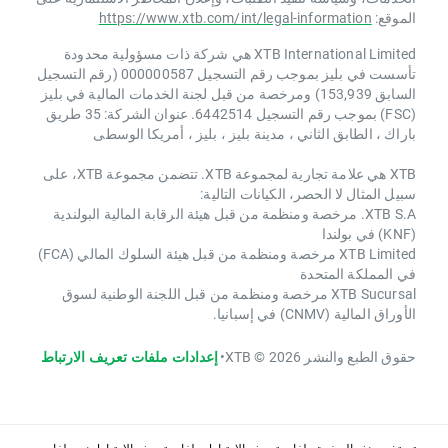
الموقع:
https://www.xtb.com/int/legal-information
XTB International Limited هي شركة ذات مسؤولية محدودة
تأسست في بليز بموجب رقم التسجيل 000000587 (رقم التسجيل
السابق 153,939) ومرخصة من قبل لجنة الخدمات المالية في بليز
(FSC) بموجب رقم التسجيل 6442514. عنوان الشركة: 35 طريق
باراك ، الطابق الثاني ، مدينة بليز ، بليز ، أمريكا الوسطى
XTB هي علامة تجارية لمجموعة XTB. تتضمن مجموعة XTB، على
سبيل المثال لا الحصر، الكيانات التالية:
XTB S.A. مرخصة ومنظمة من قبل هيئة الرقابة المالية البولندية
(KNF) في بولندا
XTB Limited مرخصة ومنظمة من قبل هيئة السلوك المالي (FCA)
في المملكة المتحدة
XTB Sucursal مرخصة ومنظمة من قبل اللجنة الوطنية لسوق
الأوراق المالية (CNMV) في إسبانيا.
حقوق الطبع والنشر 2026 © XTB
•
إعدادات ملفات تعريف الارتباط