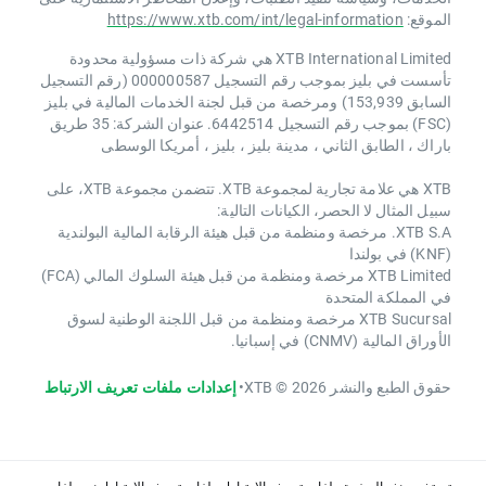
الموقع:
https://www.xtb.com/int/legal-information
XTB International Limited هي شركة ذات مسؤولية محدودة
تأسست في بليز بموجب رقم التسجيل 000000587 (رقم التسجيل
السابق 153,939) ومرخصة من قبل لجنة الخدمات المالية في بليز
(FSC) بموجب رقم التسجيل 6442514. عنوان الشركة: 35 طريق
باراك ، الطابق الثاني ، مدينة بليز ، بليز ، أمريكا الوسطى
XTB هي علامة تجارية لمجموعة XTB. تتضمن مجموعة XTB، على
سبيل المثال لا الحصر، الكيانات التالية:
XTB S.A. مرخصة ومنظمة من قبل هيئة الرقابة المالية البولندية
(KNF) في بولندا
XTB Limited مرخصة ومنظمة من قبل هيئة السلوك المالي (FCA)
في المملكة المتحدة
XTB Sucursal مرخصة ومنظمة من قبل اللجنة الوطنية لسوق
الأوراق المالية (CNMV) في إسبانيا.
حقوق الطبع والنشر 2026 © XTB
•
إعدادات ملفات تعريف الارتباط